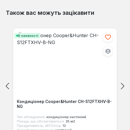
Також вас можуть зацікавити
Відгуків не знайдено. Поділіться
своїми знаннями з іншими.
Пропустити галерею продуктів
В наявності
Кондиціонер Cooper&Hunter CH-S12FTXHV-B-
NG
Тип обладнання:
кондиціонер настінний
Площа, що обслуговується:
35 м2
Продуктивність, кБТО/год:
12