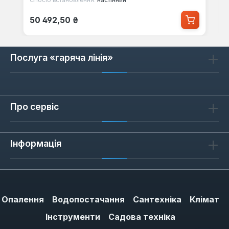
Спосіб встановлення:
настінний
Звичайна ціна:
50 492,50 ₴
Послуга «гаряча лінія»
Про сервіс
Інформація
Опалення
Водопостачання
Сантехніка
Клімат
Інструменти
Садова техніка