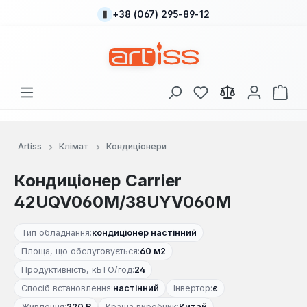
+38 (067) 295-89-12
Перейти до основного вмісту
У вас є 0 у списку
Кош
Artiss
Клімат
Кондиціонери
Кондиціонер Carrier
42UQV060M/38UYV060M
Тип обладнання:
кондиціонер настінний
Площа, що обслуговується:
60 м2
Продуктивність, кБТО/год:
24
Спосіб встановлення:
настінний
Інвертор:
є
Живлення:
220 В
Країна виробник:
Китай