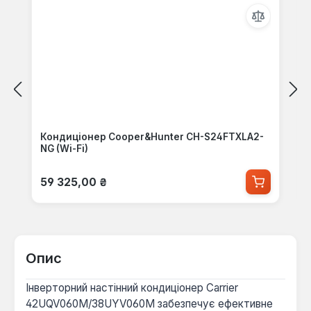
Кондиціонер Cooper&Hunter CH-S24FTXLA2-
NG (Wi-Fi)
Звичайна ціна:
59 325,00 ₴
Опис
Інверторний настінний кондиціонер Carrier
42UQV060M/38UYV060M забезпечує ефективне