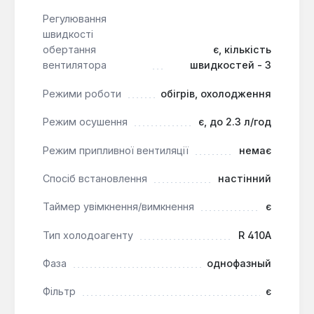
офісних приміщеннях, де потрібне ефективне
Регулювання
регулювання температури та висока якість
швидкості
повітря. Він може працювати в режимі обігріву при
обертання
є, кількість
температурі до -7°С. Максимальна довжина
вентилятора
швидкостей - 3
комунікацій до 20 м забезпечує гнучкість при
монтажі. Виріб виготовлено в Таїланді на заводі
Режими роботи
обігрів, охолодження
TCTC.
Режим осушення
є, до 2.3 л/год
Режим припливної вентиляції
немає
Спосіб встановлення
настінний
Таймер увімкнення/вимкнення
є
Тип холодоагенту
R 410A
Фаза
однофазный
Фільтр
є