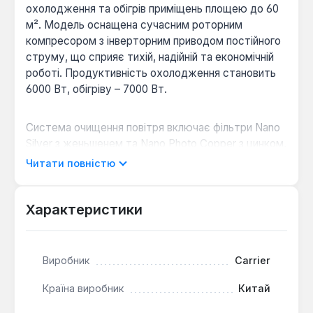
охолодження та обігрів приміщень площею до 60
м². Модель оснащена сучасним роторним
компресором з інверторним приводом постійного
струму, що сприяє тихій, надійній та економічній
роботі. Продуктивність охолодження становить
6000 Вт, обігріву – 7000 Вт.
Система очищення повітря включає фільтри Nano
Silver з женьшенем та Nano Photo Copper з цинком,
які ефективно усувають забруднення, бактерії та
Читати повністю
неприємні запахи. Кондиціонер працює на
холодоагенті R410A та підтримує режими
охолодження, обігріву, осушення (до 2.3 л/год) та
Характеристики
вентиляції. Максимальний повітряний потік
досягає 17.5 м³/хв, а рівень шуму внутрішнього
блоку становить 40 дБ.
Виробник
Carrier
Країна виробник
Китай
Висока енергоефективність:
Інверторна
технологія забезпечує економію