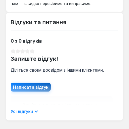
нам — швидко перевіримо та виправимо.
Відгуки та питання
0 з 0 відгуків
Середня оцінка 0 з 5 зірок
Залиште відгук!
Діліться своїм досвідом з іншими клієнтами.
Написати відгук
Відображати рецензії лише поточною
мовою.
Усі відгуки