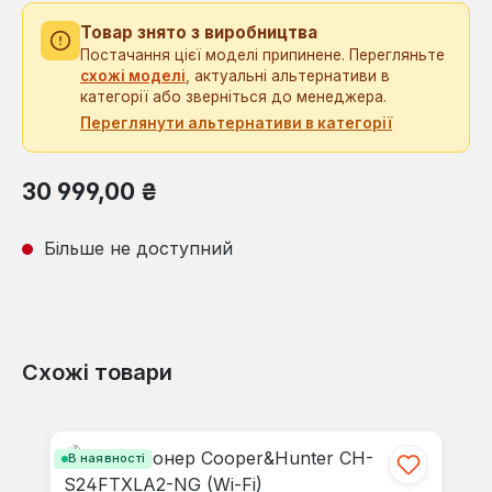
Товар знято з виробництва
Постачання цієї моделі припинене. Перегляньте
схожі моделі
, актуальні альтернативи в
категорії або зверніться до менеджера.
Переглянути альтернативи в категорії
Звичайна ціна:
30 999,00 ₴
Більше не доступний
Схожі товари
Пропустити галерею продуктів
В наявності