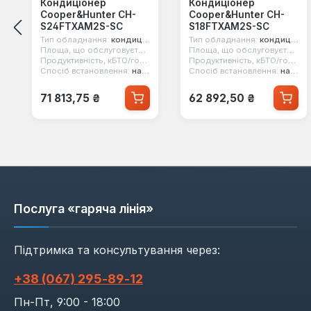
Кондиціонер
Кондиціонер
Cooper&Hunter CH-
Cooper&Hunter CH-
S24FTXAM2S-SC
S18FTXAM2S-SC
Тип обладнання:
кондиціонер настінний
Тип обладнання:
кондиціонер настінний
Площа, що обслуговується:
70 м2
Площа, що обслуговується:
5
Продуктивність, кБТО/год:
24
Продуктивність, кБТО/год:
18
Спосіб встановлення:
настінний
Спосіб встановлення:
настінний
Звичайна ціна:
Звичайна ціна:
71 813,75 ₴
62 892,50 ₴
Послуга «гаряча лінія»
Підтримка та консультування через:
+38 (067) 295‑89‑12
Пн-Пт, 9:00 - 18:00