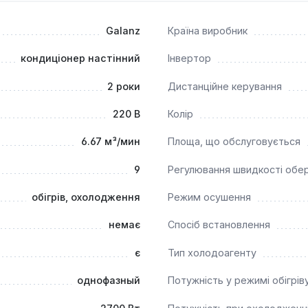
рішенням для житлових кімнат, невеликих офісів або інших п
Galanz
Країна виробник
кондиціонер настінний
Інвертор
2 роки
Дистанційне керування
220 В
Колір
6.67 м³/мин
Площа, що обслуговується
9
Регулювання швидкості обе
обігрів, охолодження
Режим осушення
немає
Спосіб встановлення
є
Тип холодоагенту
однофазный
Потужність у режимі обігрів