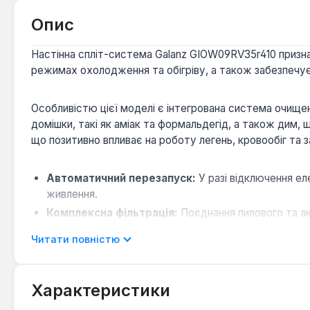
Опис
Настінна спліт-система Galanz GIOW09RV35r410 призн
режимах охолодження та обігріву, а також забезпечує
Особливістю цієї моделі є інтегрована система очищенн
домішки, такі як аміак та формальдегід, а також дим, 
що позитивно впливає на роботу легень, кровообіг та 
Автоматичний перезапуск:
У разі відключення е
живлення.
Комплексна фільтрація:
Поєднання пилового та ак
з повітря.
Читати повністю
Іонізація повітря:
Генератор аніонів покращує якіс
Зручне керування:
Пульт дистанційного керування
деактивації.
Характеристики
Низький рівень шуму:
Рівень шуму внутрішнього б