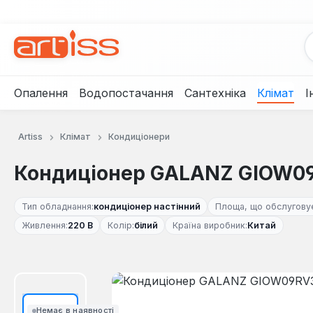
рейти до основного вмісту
Перейти до пошуку
Перейти до основної навігації
Опалення
Водопостачання
Сантехніка
Клімат
І
Artiss
Клімат
Кондиціонери
Кондиціонер GALANZ GIOW0
Тип обладнання:
кондиціонер настінний
Площа, що обслуговує
Живлення:
220 В
Колір:
білий
Країна виробник:
Китай
Пропустити галерею зображень
Немає в наявності