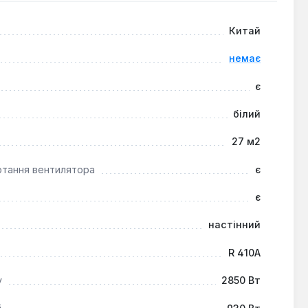
риміщень, де важливі не тільки контроль температури,
Китай
немає
є
білий
27 м2
ртання вентилятора
є
є
настінний
R 410A
у
2850 Вт