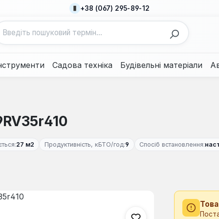
+38 (067) 295-89-12
нструменти
Садова техніка
Будівельні матеріали
А
9RV35r410
ться:
27 м2
Продуктивність, кБТО/год:
9
Спосіб встановлення:
нас
Това
Поста