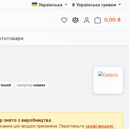
₴
Українська
Українська гривня
У вас є 0 у списку бажань
Кош
0,00 ₴
втотовари
тінний
Інвертор:
немає
р знято з виробництва
чання цієї моделі припинене. Перегляньте
схожі моделі
,