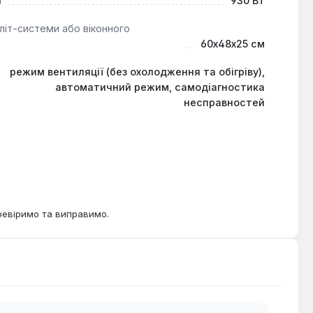
і
930 Вт
літ-системи або віконного
60x48x25 см
режим вентиляції (без охолодження та обігріву),
автоматичний режим, самодіагностика
несправностей
ревіримо та виправимо.