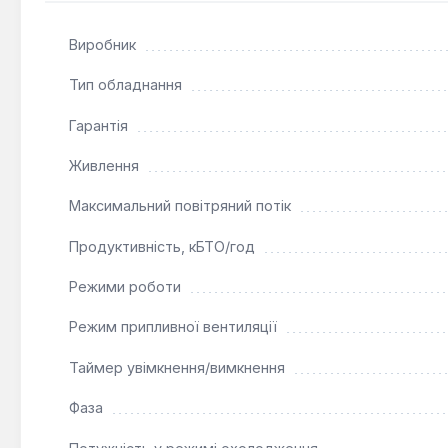
Кондиціонер Galanz GIOW09RV35r410 є функціональним 
Виробник
а й якість повітря, а також зручність експлуатації.
Тип обладнання
Гарантія
Живлення
Максимальний повітряний потік
Продуктивність, кБТО/год
Режими роботи
Режим припливної вентиляції
Таймер увімкнення/вимкнення
Фаза