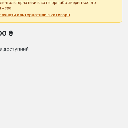
льні альтернативи в категорії або зверніться до
джера.
глянути альтернативи в категорії
на:
00 ₴
е доступний