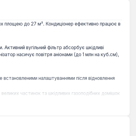
ях площею до 27 м². Кондиціонер ефективно працює в
и. Активний вугільний фільтр абсорбує шкідливі
ізатор насичує повітря аніонами (до 1 млн на куб.см),
ше встановленими налаштуваннями після відновлення
 великих частинок та шкідливих газоподібних домішок
ьної системи.
вувати режими роботи та програмувати час активації/
 в приміщенні під час роботи кондиціонера.