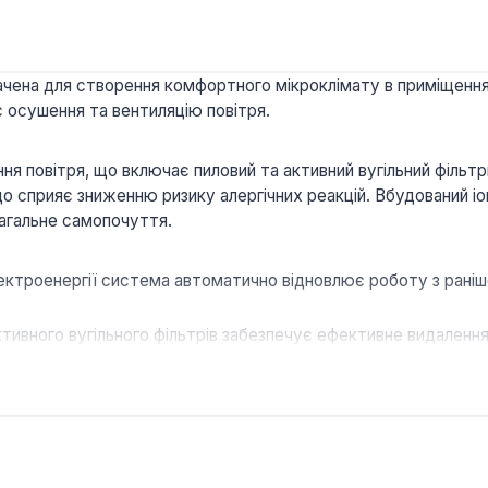
ачена для створення комфортного мікроклімату в приміщенн
 осушення та вентиляцію повітря.
я повітря, що включає пиловий та активний вугільний фільтр
що сприяє зниженню ризику алергічних реакцій. Вбудований іон
загальне самопочуття.
лектроенергії система автоматично відновлює роботу з рані
тивного вугільного фільтрів забезпечує ефективне видалення
ть повітря, роблячи його більш свіжим та корисним для дихал
 та таймер увімкнення/вимкнення дозволяють легко налашто
локу в діапазоні 34-38 дБ забезпечує комфортне перебування