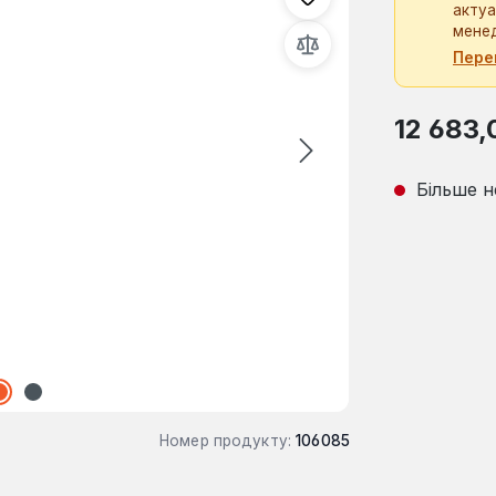
актуа
мене
Пере
Звичайна ці
12 683,
Більше н
Номер продукту:
106085