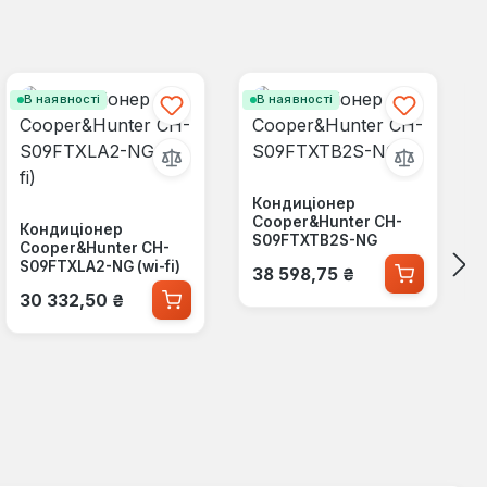
В наявності
В наявності
Кондиціонер
Cooper&Hunter CH-
Кондиціонер
S09FTXTB2S-NG
Cooper&Hunter CH-
Звичайна ціна:
S09FTXLA2-NG (wi-fi)
38 598,75 ₴
Звичайна ціна:
30 332,50 ₴