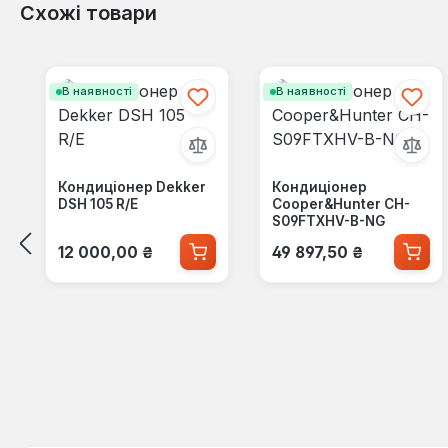
Схожі товари
Пропустити галерею продуктів
В наявності
В наявності
Кондиціонер Dekker
Кондиціонер
DSH 105 R/E
Cooper&Hunter CH-
S09FTXHV-B-NG
Звичайна ціна:
Звичайна ціна:
12 000,00 ₴
49 897,50 ₴