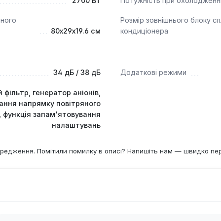
2700 Вт
Потужність при охолодженн
ьного
Розмір зовнішнього блоку сп
80x29x19.6 см
кондиціонера
34 дБ / 38 дБ
Додаткові режими
фільтр, генератор аніонів,
ання напрямку повітряного
, функція запам'ятовування
налаштувань
редження. Помітили помилку в описі? Напишіть нам — швидко пе