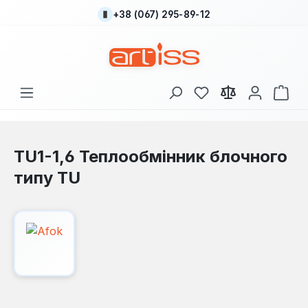
+38 (067) 295-89-12
Перейти до основного вмісту
У вас є 0 у списку
Кош
TU1-1,6 Теплообмінник блочного
типу TU