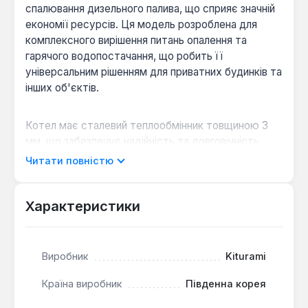
спалювання дизельного палива, що сприяє значній
економії ресурсів. Ця модель розроблена для
комплексного вирішення питань опалення та
гарячого водопостачання, що робить її
універсальним рішенням для приватних будинків та
інших об'єктів.
Котел має сталевий теплообмінник товщиною 3
мм, що забезпечує надійність та довговічність
конструкції. Завдяки потужності 34.9 кВт, він
Читати повністю
здатний опалювати площу до 210 м² з високим
коефіцієнтом корисної дії 93.1%. Бойлерний тип
котла гарантує постійну наявність необхідного
Характеристики
обсягу гарячої води з продуктивністю 20.0 л/хв.
Керування всіма функціями здійснюється за
допомогою зручного пульта, а система
Виробник
Kiturami
самодіагностики спрощує моніторинг роботи
пристрою.
Країна виробник
Південна корея