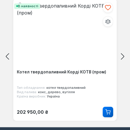
В наявності
Котел твердопаливний Корді КОТВ (пром)
Тип обладнання:
котел твердопаливний
Вид палива:
кокс, дерево, вугілля
Країна виробник:
Україна
Звичайна ціна:
202 950,00 ₴