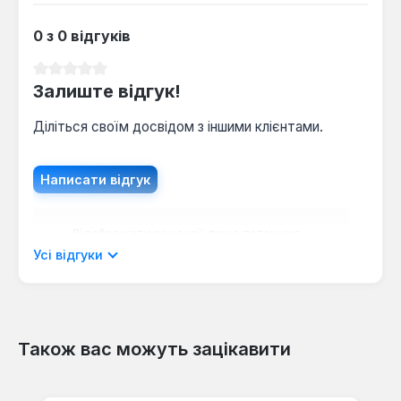
0 з 0 відгуків
Середня оцінка 0 з 5 зірок
Залиште відгук!
Діліться своїм досвідом з іншими клієнтами.
Написати відгук
Відображати рецензії лише поточною
мовою.
Усі відгуки
Також вас можуть зацікавити
Відгуків не знайдено. Поділіться
своїми знаннями з іншими.
Пропустити галерею продуктів