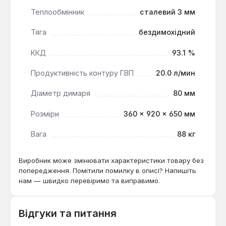
спрощує встановлення, а високий ККД та
Теплообмінник
сталевий 3 мм
автоматизоване керування роблять його
ефективним та зручним у використанні для
Тяга
бездимохідний
створення комфортного мікроклімату.
ККД
93.1 %
Продуктивність контуру ГВП
20.0 л/мин
Діаметр димаря
80 мм
Розміри
360 × 920 × 650 мм
Вага
88 кг
Виробник може змінювати характеристики товару без
попередження. Помітили помилку в описі? Напишіть
нам — швидко перевіримо та виправимо.
Відгуки та питання