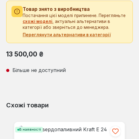
Товар знято з виробництва
Постачання цієї моделі припинене. Перегляньте
схожі моделі
, актуальні альтернативи в
категорії або зверніться до менеджера.
Переглянути альтернативи в категорії
Звичайна ціна:
13 500,00 ₴
Більше не доступний
Схожі товари
Пропустити галерею продуктів
В наявності