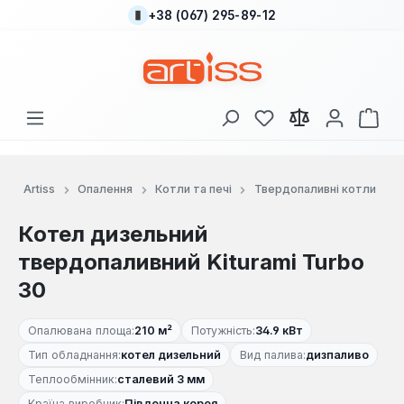
+38 (067) 295-89-12
Перейти до основного вмісту
У вас є 0 у списку
Кош
Artiss
Опалення
Котли та печі
Твердопаливні котли
Котел дизельний
твердопаливний Kiturami Turbo
30
Опалювана площа:
210 м²
Потужність:
34.9 кВт
Тип обладнання:
котел дизельний
Вид палива:
дизпаливо
Теплообмінник:
сталевий 3 мм
Країна виробник:
Південна корея