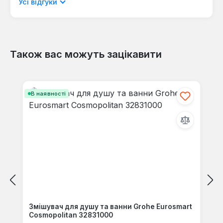
мовою.
Усі відгуки
Також вас можуть зацікавити
Відгуків не знайдено. Поділіться
своїми знаннями з іншими.
Пропустити галерею продуктів
В наявності
Змішувач для душу та ванни Grohe Eurosmart
Cosmopolitan 32831000