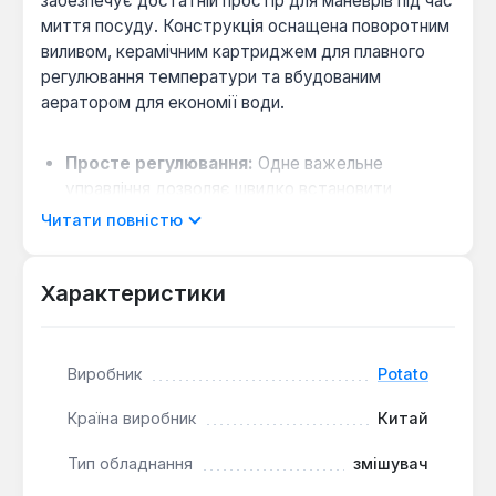
забезпечує достатній простір для маневрів під час
миття посуду. Конструкція оснащена поворотним
виливом, керамічним картриджем для плавного
регулювання температури та вбудованим
аератором для економії води.
Просте регулювання:
Одне важельне
управління дозволяє швидко встановити
потрібну температуру та інтенсивність потоку
Читати повністю
води.
Економія ресурсів:
Аератор змішує воду з
Характеристики
повітрям, зменшуючи витрати без втрати
комфорту при митті.
Зручний монтаж:
Гнучке підведення води
Виробник
Potato
спрощує установку змішувача на мийку,
компенсуючи невеликі похибки в розміщенні.
Країна виробник
Китай
Змішувач виготовлений із силуміну з покриттям
Тип обладнання
змішувач
нікель/хром, що забезпечує стійкість до корозії та