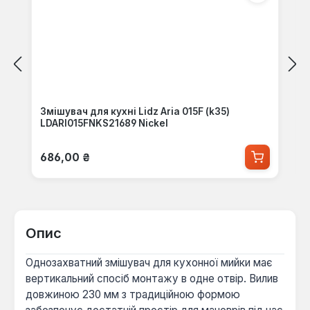
Змішувач для кухні Lidz Aria 015F (k35)
LDARI015FNKS21689 Nickel
Звичайна ціна:
686,00 ₴
Опис
Однозахватний змішувач для кухонної мийки має
вертикальний спосіб монтажу в одне отвір. Вилив
довжиною 230 мм з традиційною формою