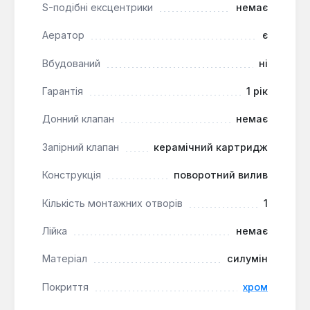
S-подібні ексцентрики
немає
легкий догляд. Модель підходить для
стандартних кухонних мийок і є практичним
Аератор
є
рішенням для щоденного використання в домашніх
умовах завдяки простоті управління та надійній
Вбудований
ні
керамічній запірній арматурі.
Гарантія
1 рік
Донний клапан
немає
Запірний клапан
керамічний картридж
Конструкція
поворотний вилив
Кількість монтажних отворів
1
Лійка
немає
Матеріал
силумін
Покриття
хром