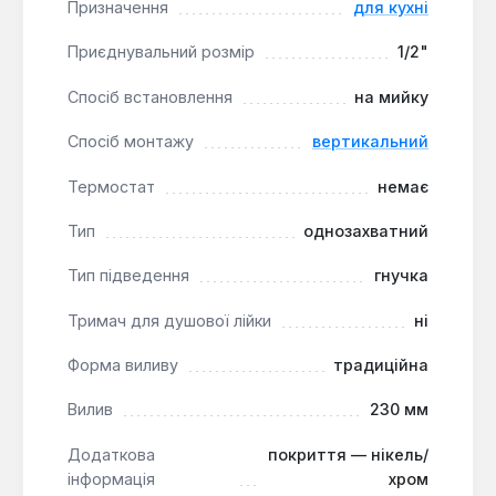
Призначення
для кухні
Приєднувальний розмір
1/2"
Спосіб встановлення
на мийку
Спосіб монтажу
вертикальний
Термостат
немає
Тип
однозахватний
Тип підведення
гнучка
Тримач для душової лійки
ні
Форма виливу
традиційна
Вилив
230 мм
Додаткова
покриття — нікель/
інформація
хром