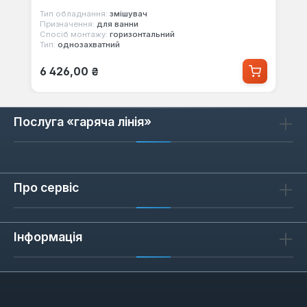
Тип обладнання:
змішувач
Призначення:
для ванни
Спосіб монтажу:
горизонтальний
Тип:
однозахватний
Звичайна ціна:
6 426,00 ₴
Послуга «гаряча лінія»
Про сервіс
Інформація