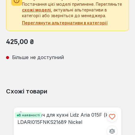
Постачання цієї моделі припинене. Перегляньте
схожі моделі
, актуальні альтернативи в
категорії або зверніться до менеджера.
Переглянути альтернативи в категорії
Звичайна ціна:
425,00 ₴
Більше не доступний
Схожі товари
Пропустити галерею продуктів
В наявності