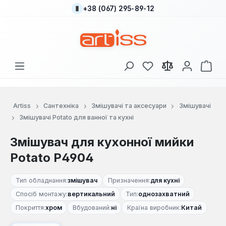
+38 (067) 295-89-12
Перейти до основного вмісту
У вас є 0 у списку
Кош
Artiss
Сантехніка
Змішувачі та аксесуари
Змішувачі
Змішувачі Potato для ванної та кухні
Змішувач для кухонної мийки
Potato P4904
Тип обладнання:
змішувач
Призначення:
для кухні
Спосіб монтажу:
вертикальний
Тип:
однозахватний
Покриття:
хром
Вбудований:
ні
Країна виробник:
Китай