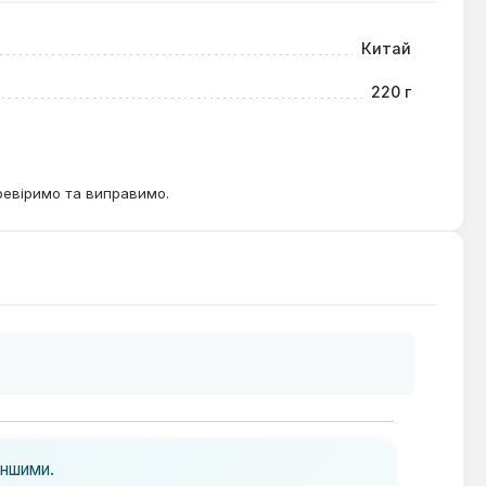
Китай
220 г
ревіримо та виправимо.
іншими.