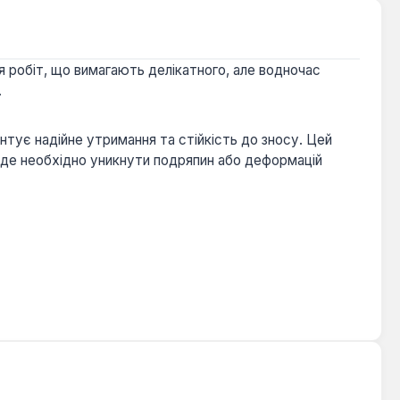
 робіт, що вимагають делікатного, але водночас
.
нтує надійне утримання та стійкість до зносу. Цей
, де необхідно уникнути подряпин або деформацій
шніх майстрів, які потребують інструменту для