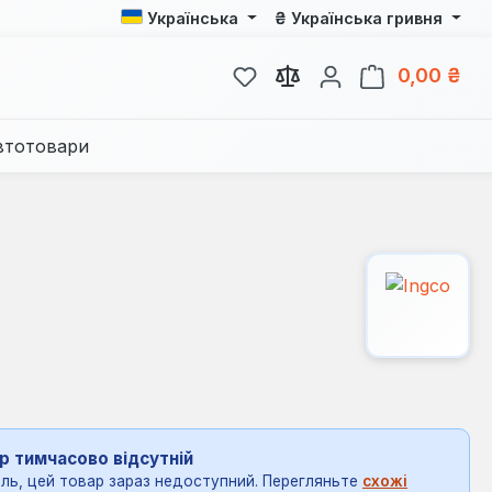
₴
Українська
Українська гривня
У вас є 0 у списку бажань
Кош
0,00 ₴
втотовари
р тимчасово відсутній
ль, цей товар зараз недоступний. Перегляньте
схожі