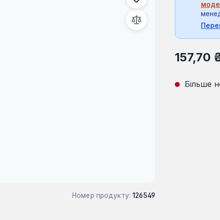
моде
мене
Пере
Звичайна ці
157,70 
Більше н
Номер продукту:
126549