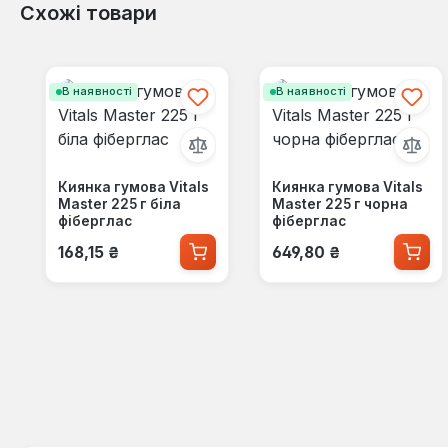
Схожі товари
Пропустити галерею продуктів
В наявності
В наявності
Киянка гумова Vitals
Киянка гумова Vitals
Master 225 г біла
Master 225 г чорна
фіберглас
фіберглас
Звичайна ціна:
Звичайна ціна:
168,15 ₴
649,80 ₴