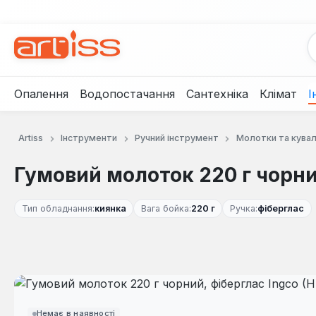
рейти до основного вмісту
Перейти до пошуку
Перейти до основної навігації
Опалення
Водопостачання
Сантехніка
Клімат
І
Artiss
Інструменти
Ручний інструмент
Молотки та кува
Гумовий молоток 220 г чорни
Тип обладнання:
киянка
Вага бойка:
220 г
Ручка:
фіберглас
Пропустити галерею зображень
Немає в наявності