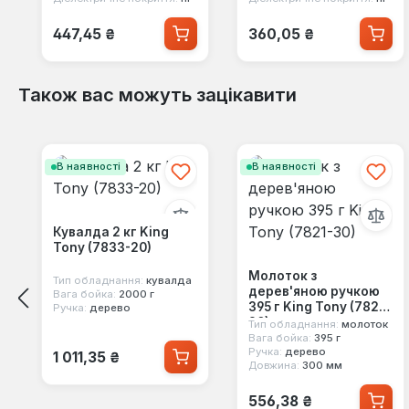
Звичайна ціна:
Звичайна ціна:
447,45 ₴
360,05 ₴
Також вас можуть зацікавити
Пропустити галерею продуктів
В наявності
В наявності
Кувалда 2 кг King
Tony (7833-20)
Молоток з
Тип обладнання:
кувалда
дерев'яною ручкою
Вага бойка:
2000 г
395 г King Tony (7821-
Ручка:
дерево
30)
Тип обладнання:
молоток
Вага бойка:
395 г
Звичайна ціна:
Ручка:
дерево
1 011,35 ₴
Довжина:
300 мм
Звичайна ціна:
556,38 ₴