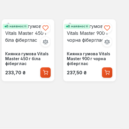
В наявності
В наявності
Киянка гумова Vitals
Киянка гумова Vitals
Master 450 г біла
Master 900 г чорна
фіберглас
фіберглас
Звичайна ціна:
Звичайна ціна:
233,70 ₴
237,50 ₴