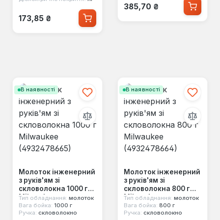
Звичайна ціна:
385,70 ₴
Звичайна ціна:
173,85 ₴
В наявності
В наявності
Молоток інженерний
Молоток інженерний
з руків'ям зі
з руків'ям зі
скловолокна 1000 г
скловолокна 800 г
Milwaukee
Milwaukee
Тип обладнання:
молоток
Тип обладнання:
молоток
(4932478665)
(4932478664)
Вага бойка:
1000 г
Вага бойка:
800 г
Ручка:
скловолокно
Ручка:
скловолокно