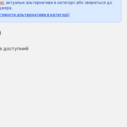
лі
, актуальні альтернативи в категорії або зверніться до
джера.
глянути альтернативи в категорії
на:
₴
е доступний