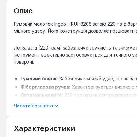
Опис
Гумовий молоток Ingco HRUH8208 вагою 220 г з фібер
міцного удару. Його конструкція дозволяє працювати 
Легка вага (220 грам) забезпечує зручність та знижує 
інструмент ефективно застосовується для точного укл
поверхні.
Гумовий бойок:
Забезпечує м'який удар, що не за
Фібергласова ручка:
Характеризується високою мі
Оптимальна вага:
220 г дозволяє контролювати си
Читати повністю
Гумовий молоток Ingco HRUH8208 є практичним інструм
делікатного, але ефективного впливу на матеріали.
Характеристики