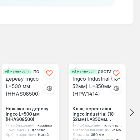
В наявності
В наявності
Ножівка по дереву
Кліщі переставні
Ingco L=500 мм
Ingco Industrial (18-
(HHAS08500)
52мм) L=350мм
(HPW1414)
Тип обладнання:
ножівка
Тип обладнання:
ключ трубний
Призначення:
дерево
Діапазон вимірів:
18-52 мм
Країна виробник:
Китай
Довжина:
350 мм
Діелектричне покриття:
ні