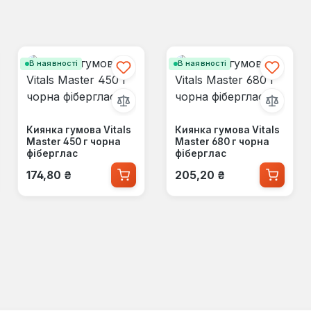
В наявності
В наявності
Киянка гумова Vitals
Киянка гумова Vitals
Master 450 г чорна
Master 680 г чорна
фіберглас
фіберглас
Звичайна ціна:
Звичайна ціна:
174,80 ₴
205,20 ₴