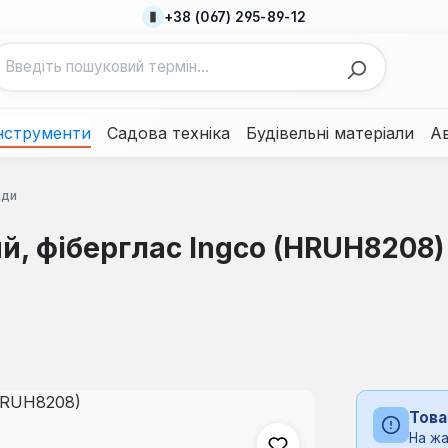
+38 (067) 295-89-12
нструменти
Садова техніка
Будівельні матеріали
А
лди
й, фіберглас Ingco (HRUH8208)
Това
На жа