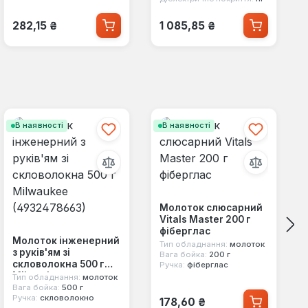
Звичайна ціна:
Звичайна ціна:
282,15 ₴
1 085,85 ₴
В наявності
В наявності
Молоток слюсарний
Vitals Master 200 г
фіберглас
Молоток інженерний
Тип обладнання:
молоток
з руків'ям зі
Вага бойка:
200 г
скловолокна 500 г
Ручка:
фіберглас
Milwaukee
Тип обладнання:
молоток
(4932478663)
Вага бойка:
500 г
Звичайна ціна:
Ручка:
скловолокно
178,60 ₴