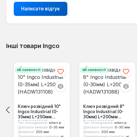
Написати відгук
Інші товари Ingco
Пропустити галерею продуктів
В наявності
В наявності
Ключ розвідний 10"
Ключ розвідний 8"
Ingco Industrial (0-
Ingco Industrial (0-
35мм) L=250мм
30мм) L=200мм
(HADW131108)
(HADW131088)
Тип обладнання:
ключ розвідний
Тип обладнання:
ключ розвідний
Діапазон вимірів:
0-35 мм
Діапазон вимірів:
0-30 мм
Довжина:
250 мм
Довжина:
200 мм
Діелектричне покриття:
ні
Діелектричне покриття:
ні