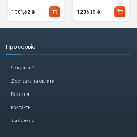
Звичайна ціна:
Звичайна ціна:
1 381,62 ₴
1 236,10 ₴
Про сервіс
Як купити?
Доставка та оплата
Гарантія
Контакти
Усі бренди