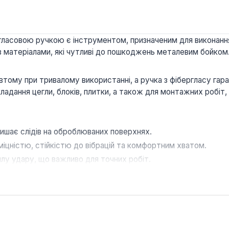
гласовою ручкою є інструментом, призначеним для виконання
з матеріалами, які чутливі до пошкоджень металевим бойком
втому при тривалому використанні, а ручка з фібергласу гара
адання цегли, блоків, плитки, а також для монтажних робіт
лишає слідів на оброблюваних поверхнях.
цністю, стійкістю до вібрацій та комфортним хватом.
лу удару, що важливо для точних робіт.
ентом для будівельників, плиточників, монтажників та дома