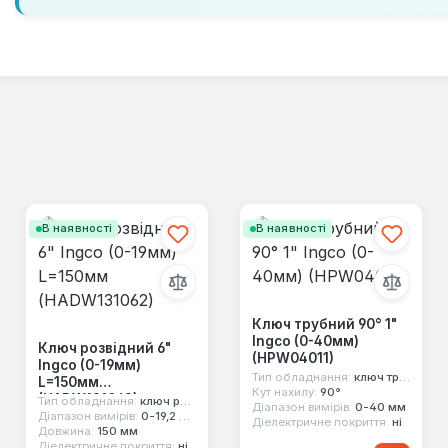
В наявності
В наявності
Ключ трубний 90° 1"
Ingco (0-40мм)
Ключ розвідний 6"
(HPW04011)
Ingco (0-19мм)
Тип обладнання:
ключ трубний
L=150мм
Кут нахилу:
90°
(HADW131062)
Тип обладнання:
ключ розвідний
Діапазон вимірів:
0-40 мм
Діапазон вимірів:
0-19,2 мм
Діелектричне покриття:
ні
Довжина:
150 мм
Діелектричне покриття:
ні