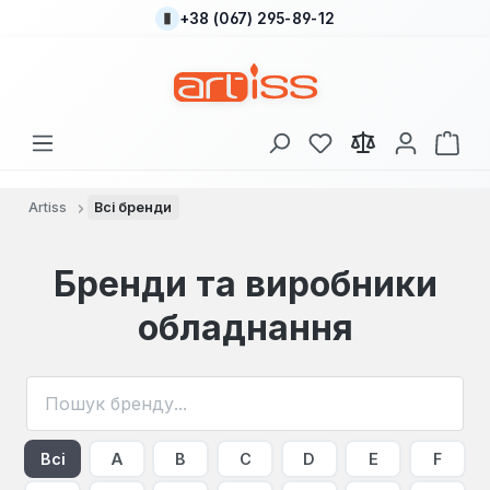
+38 (067) 295-89-12
Перейти до основного вмісту
У вас є 0 у списку
Кош
Artiss
Всі бренди
Бренди та виробники
обладнання
Всі
A
B
C
D
E
F