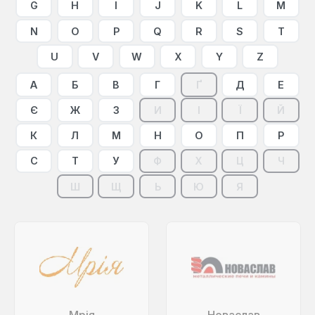
G
H
I
J
K
L
M
N
O
P
Q
R
S
T
U
V
W
X
Y
Z
А
Б
В
Г
Ґ
Д
Е
Є
Ж
З
И
І
Ї
Й
К
Л
М
Н
О
П
Р
С
Т
У
Ф
Х
Ц
Ч
Ш
Щ
Ь
Ю
Я