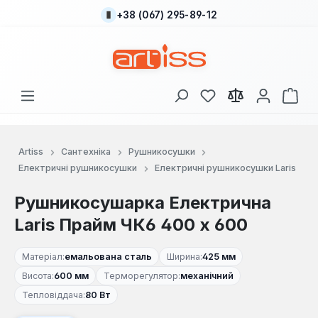
+38 (067) 295-89-12
Перейти до основного вмісту
У вас є 0 у списку
Кош
Artiss
Сантехніка
Рушникосушки
Електричні рушникосушки
Електричні рушникосушки Laris
Рушникосушарка Електрична
Laris Прайм ЧК6 400 х 600
Матеріал:
емальована сталь
Ширина:
425 мм
Висота:
600 мм
Терморегулятор:
механічний
Тепловіддача:
80 Вт