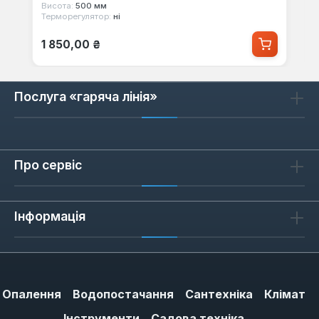
Висота:
500 мм
Терморегулятор:
ні
Звичайна ціна:
1 850,00 ₴
Послуга «гаряча лінія»
Про сервіс
Інформація
Опалення
Водопостачання
Сантехніка
Клімат
Інструменти
Садова техніка