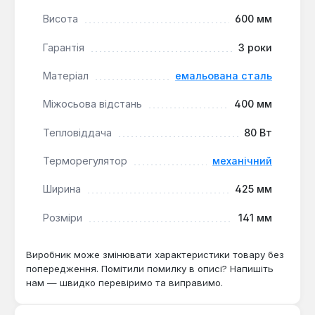
виробу протягом тривалого часу.
Висота
600 мм
Енергоефективність:
Вбудований
терморегулятор дозволяє точно контролювати
Гарантія
3 роки
температуру нагріву, запобігаючи зайвим
витратам електроенергії.
Матеріал
емальована сталь
Гнучкість встановлення:
Можливість
виготовлення з лівостороннім або
Міжосьова відстань
400 мм
правостороннім розташуванням шнура
Тепловіддача
80 Вт
живлення спрощує інтеграцію рушникосушки в
інтер'єр ванної кімнати відповідно до
Терморегулятор
механічний
індивідуальних потреб.
Ширина
425 мм
Рушникосушка Laris Прайм ЧК6 400 х 600 є
Розміри
141 мм
практичним та функціональним елементом для
будь-якої сучасної ванної кімнати або кухні. Вона
підходить для тих, хто шукає надійне та
Виробник може змінювати характеристики товару без
попередження. Помітили помилку в описі? Напишіть
енергоефективне рішення для сушіння рушників та
нам — швидко перевіримо та виправимо.
створення додаткового тепла у приміщенні.