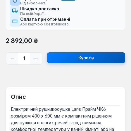
Від виробника
Швидка доставка
По всій Україні
Оплата при отриманні
Або карткою / безготівково
Звичайна ціна:
2 892,00 ₴
Кількість товару: Введіть потрібну кі
Купити
Опис
Електричний рушникосушка Laris Прайм ЧК6
розміром 400 х 600 мм є компактним рішенням
для сушіння вологих речей та підтримання
комфортної температури у ванній кімнаті або на