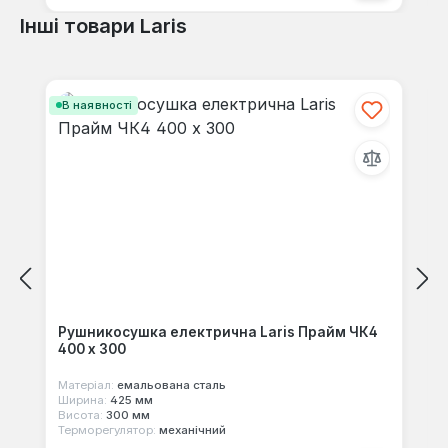
Інші товари Laris
Пропустити галерею продуктів
В наявності
Рушникосушка електрична Laris Прайм ЧК4
400 х 300
Матеріал:
емальована сталь
Ширина:
425 мм
Висота:
300 мм
Терморегулятор:
механічний