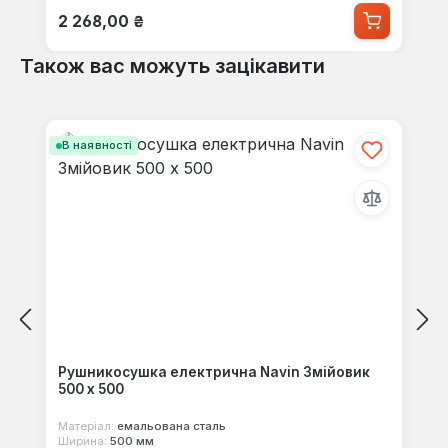
Звичайна ціна:
2 268,00 ₴
Також вас можуть зацікавити
Пропустити галерею продуктів
В наявності
Рушникосушка електрична Navin Змійовик
500 х 500
Матеріал:
емальована сталь
Ширина:
500 мм