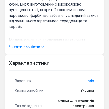
кухні. Виріб виготовлений з високоякісної
вуглецевої сталі, покритої товстим шаром
порошкової фарби, що забезпечує надійний захист
від зовнішнього агресивного середовища та
корозії.
Модель оснащена вбудованим механічним
терморегулятором, який дозволяє користувачеві
Читати повністю
встановлювати бажану температуру нагріву,
оптимізуючи споживання електроенергії.
Тепловіддача рушникосушки становить 80 Вт, що
Характеристики
достатньо для ефективного просушування
рушників та невеликих текстильних виробів.
Виробник
Laris
Довговічність покриття:
Порошкове
Країна виробник
Україна
фарбування забезпечує високу стійкість до
вологи, перепадів температур та механічних
сушка для рушників
пошкоджень, зберігаючи естетичний вигляд
Тип обладнання
електрична