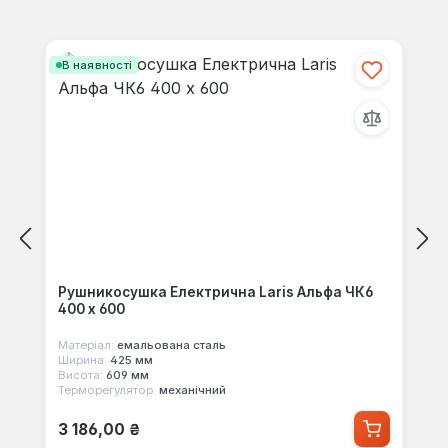
своїми знаннями з іншими.
Пропустити галерею продуктів
В наявності
Рушникосушка Електрична Laris Альфа ЧК6
400 х 600
Матеріал:
емальована сталь
Ширина:
425 мм
Висота:
609 мм
Терморегулятор:
механічний
Звичайна ціна:
3 186,00 ₴