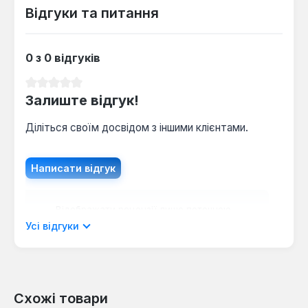
Відгуки та питання
0 з 0 відгуків
Середня оцінка 0 з 5 зірок
Залиште відгук!
Діліться своїм досвідом з іншими клієнтами.
Написати відгук
Відображати рецензії лише поточною
мовою.
Усі відгуки
Схожі товари
Відгуків не знайдено. Поділіться