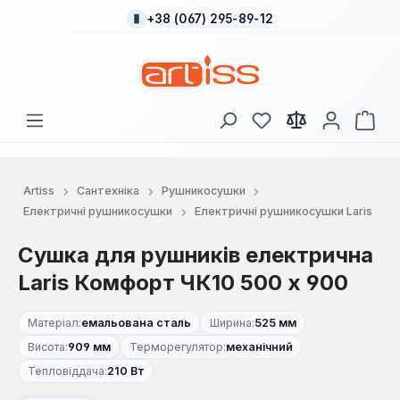
+38 (067) 295-89-12
Перейти до основного вмісту
У вас є 0 у списку
Кош
Artiss
Сантехніка
Рушникосушки
Електричні рушникосушки
Електричні рушникосушки Laris
Сушка для рушників електрична
Laris Комфорт ЧК10 500 х 900
Матеріал:
емальована сталь
Ширина:
525 мм
Висота:
909 мм
Терморегулятор:
механічний
Тепловіддача:
210 Вт