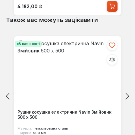
Звичайна ціна:
4 182,00 ₴
Також вас можуть зацікавити
Пропустити галерею продуктів
В наявності
Рушникосушка електрична Navin Змійовик
500 х 500
Матеріал:
емальована сталь
Ширина:
500 мм