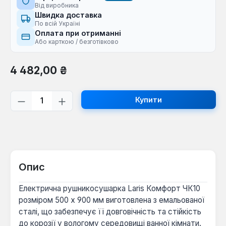
Від виробника
Швидка доставка
По всій Україні
Оплата при отриманні
Або карткою / безготівково
Звичайна ціна:
4 482,00 ₴
Кількість товару: Введіть потрібну кі
Купити
Опис
Електрична рушникосушарка Laris Комфорт ЧК10
розміром 500 х 900 мм виготовлена з емальованої
сталі, що забезпечує її довговічність та стійкість
до корозії у вологому середовищі ванної кімнати.