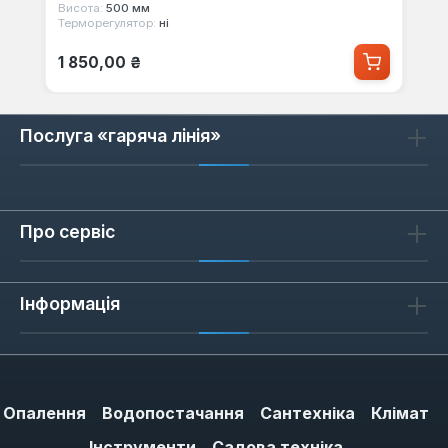
Висота:
500 мм
Терморегулятор:
ні
Звичайна ціна:
1 850,00 ₴
Послуга «гаряча лінія»
Про сервіс
Інформація
Опалення
Водопостачання
Сантехніка
Клімат
Інструменти
Садова техніка