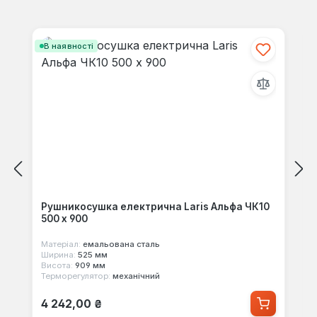
своїми знаннями з іншими.
Пропустити галерею продуктів
В наявності
Рушникосушка електрична Laris Альфа ЧК10
500 х 900
Матеріал:
емальована сталь
Ширина:
525 мм
Висота:
909 мм
Терморегулятор:
механічний
Звичайна ціна:
4 242,00 ₴