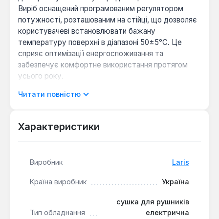
Виріб оснащений програмованим регулятором
потужності, розташованим на стійці, що дозволяє
користувачеві встановлювати бажану
температуру поверхні в діапазоні 50±5°C. Це
сприяє оптимізації енергоспоживання та
забезпечує комфортне використання протягом
усього року.
Читати повністю
Конструкція рушникосушарки включає квадратну
трубу для стійок (25х25 мм, товщина 1.5 мм) та
круглі перемички (Ø18 мм, товщина 1.5 мм), що
Характеристики
надає виробу сучасний вигляд. Теплова
потужність моделі становить 210 Вт, що
забезпечує ефективне сушіння рушників та легкий
Виробник
Laris
обігрів приміщення. Рушникосушарка працює від
стандартної напруги 220 В з частотою струму 50
Країна виробник
Україна
Гц.
сушка для рушників
Тип обладнання
електрична