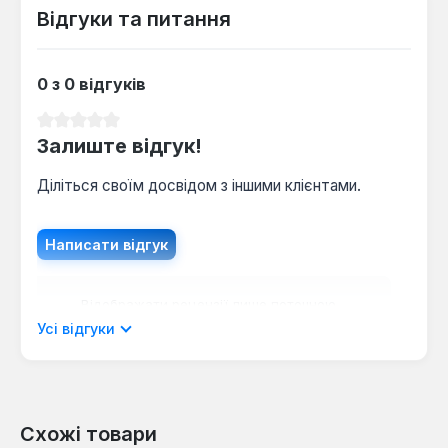
дизайном. Міжосьова відстань 500 мм дозволяє
Відгуки та питання
легко інтегрувати її в існуючі системи.
0 з 0 відгуків
Середня оцінка 0 з 5 зірок
Залиште відгук!
Діліться своїм досвідом з іншими клієнтами.
Написати відгук
Відображати рецензії лише поточною
мовою.
Усі відгуки
Схожі товари
Відгуків не знайдено. Поділіться