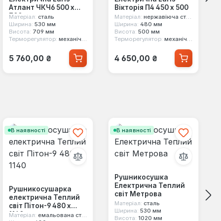
Атлант ЧКЧ6 500 х
Вікторія П4 450 х 500
700
Матеріал:
сталь
Матеріал:
нержавіюча сталь
Ширина:
530 мм
Ширина:
480 мм
Висота:
709 мм
Висота:
500 мм
Терморегулятор:
механічний
Терморегулятор:
механічний
Звичайна ціна:
Звичайна ціна:
5 760,00 ₴
4 650,00 ₴
В наявності
В наявності
Рушникосушка
Електрична Теплий
Рушникосушарка
світ Метрова
електрична Теплий
Матеріал:
сталь
світ Пітон-9 480 х
Ширина:
530 мм
1140
Матеріал:
емальована сталь
Висота:
1020 мм