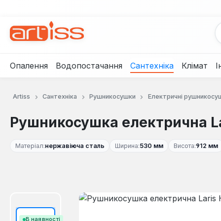
рейти до основного вмісту
Перейти до пошуку
Перейти до основної навігації
Опалення
Водопостачання
Сантехніка
Клімат
І
Artiss
Сантехніка
Рушникосушки
Електричні рушникосу
Рушникосушка електрична Lar
Матеріал:
нержавіюча сталь
Ширина:
530 мм
Висота:
912 мм
Пропустити галерею зображень
В наявності