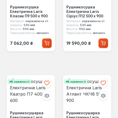
Рушникосушка
Рушникосушка
Електрична Laris
Електрична Laris
Класик П9 500 x 900
Сіріус П12 500 х 900
Матеріал:
нержавіюча сталь
Матеріал:
нержавіюча сталь
Ширина:
530 мм
Ширина:
530 мм
Висота:
900 мм
Висота:
900 мм
Терморегулятор:
механічний
Терморегулятор:
механічний
Звичайна ціна:
Звичайна ціна:
7 062,00 ₴
19 590,00 ₴
В наявності
В наявності
Рушникосушарка
Рушникосушарка
Електрична Laris
Електрична Laris