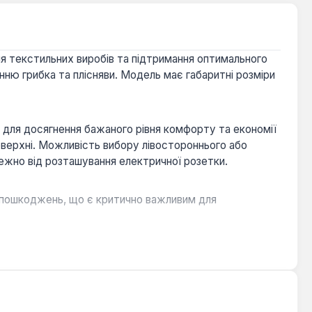
ня текстильних виробів та підтримання оптимального
енню грибка та плісняви. Модель має габаритні розміри
для досягнення бажаного рівня комфорту та економії
оверхні. Можливість вибору лівостороннього або
ежно від розташування електричної розетки.
х пошкоджень, що є критично важливим для
поживання електроенергії та забезпечуючи
є зручність встановлення та естетичний вигляд.
в та інших об'єктів, де потрібне швидке сушіння