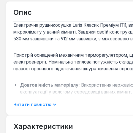
Опис
Електрична рушникосушка Laris Класик Преміум П11, в
мікроклімату у ванній кімнаті. Завдяки своїй конструк
530 мм завширшки та 912 мм заввишки, з міжосьовою 
Пристрій оснащений механічним терморегулятором, що
електроенергії. Номінальна теплова потужність склада
правостороннього підключення шнура живлення спрощує
Довговічність матеріалу:
Використання нержавіюч
експлуатації у вологому середовищі ванних кімнат.
Енергоефективність:
Механічний терморегулятор 
Читати повністю
комфортний рівень тепла.
Гнучкість монтажу:
Можливість вибору сторони пі
Характеристики
Рушникосушка Laris Класик Преміум П11 призначена для