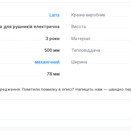
підходить для тих, хто цінує функціональність, надійність та
Laris
Країна виробник
а для рушників електрична
Висота
3 роки
Матеріал
500 мм
Тепловіддача
механічний
Ширина
78 мм
редження. Помітили помилку в описі? Напишіть нам — швидко пе