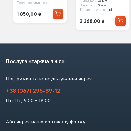
Ширина:
550 мм
Терморегулятор:
ні
Висота:
550 мм
Терморегулятор:
ні
Звичайна ціна:
1 850,00 ₴
Звичайна ціна:
2 268,00 ₴
Послуга «гаряча лінія»
Підтримка та консультування через:
+38 (067) 295‑89‑12
Пн-Пт, 9:00 - 18:00
Або через нашу
контактну форму
.