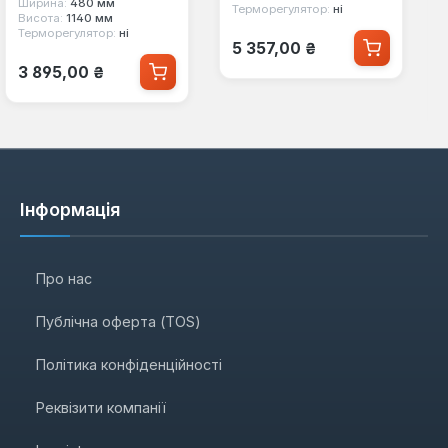
Ширина:
480 мм
Терморегулятор:
ні
Висота:
1140 мм
Терморегулятор:
ні
Звичайна ціна:
5 357,00 ₴
Звичайна ціна:
3 895,00 ₴
Інформація
Про нас
Публічна оферта (TOS)
Політика конфіденційності
Реквізити компанії