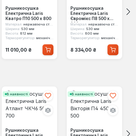
Рушникосушка
Рушникосушка
Електрична Laris
Електрична Laris
Кватро П10 500 х 800
Євромікс П8 500 х
800 з полицею
Матеріал:
нержавіюча сталь
Матеріал:
нержавіюча сталь
Ширина:
530 мм
Ширина:
530 мм
Висота:
812 мм
Висота:
800 мм
Терморегулятор:
механічний
Терморегулятор:
механічний
Звичайна ціна:
Звичайна ціна:
11 010,00 ₴
8 334,00 ₴
В наявності
В наявності
Рушникосушка
Рушникосушка
Електрична Laris
Електрична Laris