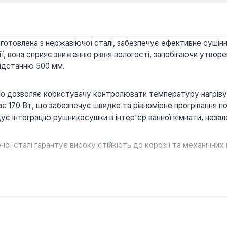
иготовлена з нержавіючої сталі, забезпечує ефективне сушін
ції, вона сприяє зниженню рівня вологості, запобігаючи утвор
відстанню 500 мм.
 дозволяє користувачу контролювати температуру нагріву 
є 170 Вт, що забезпечує швидке та рівномірне прогрівання п
 інтеграцію рушникосушки в інтер'єр ванної кімнати, незал
ої сталі гарантує високу стійкість до корозії та механічни
дозволяє точно налаштовувати температуру, оптимізуючи с
дключення шнура живлення (ліворуч або праворуч) забезпечу
 використання у ванних кімнатах житлових приміщень, готелі