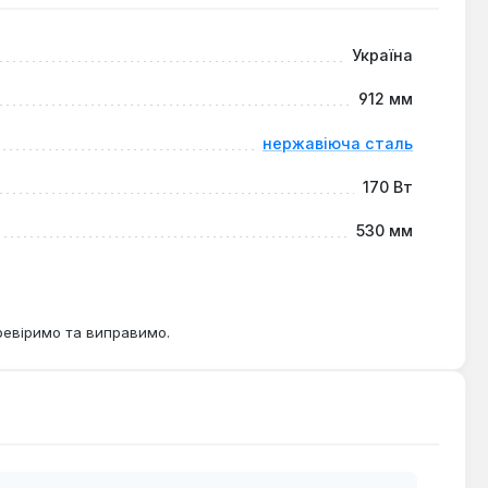
 можливість адаптації до індивідуальних потреб
Україна
912 мм
нержавіюча сталь
170 Вт
530 мм
ревіримо та виправимо.