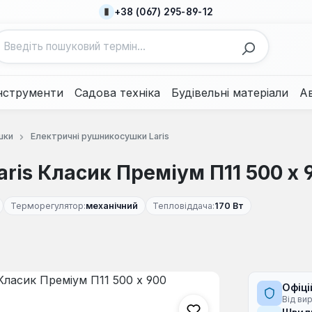
+38 (067) 295-89-12
нструменти
Садова техніка
Будівельні матеріали
А
шки
Електричні рушникосушки Laris
is Класик Преміум П11 500 х 
Терморегулятор:
механічний
Тепловіддача:
170 Вт
Офіці
Від ви