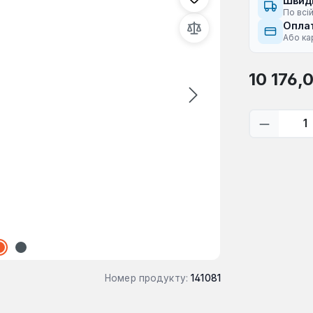
Швид
По всій
Оплат
Або ка
Звичайна ці
10 176,
Кількіс
Номер продукту:
141081