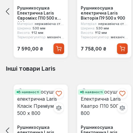
Рушникосушка
Рушникосушка
Електрична Laris
електрична Laris
Євромікс П10 500 х
Вікторія П9 500 х 900
900
Матеріал:
нержавіюча сталь
Матеріал:
нержавіюча сталь
Ширина:
530 мм
Ширина:
530 мм
Висота:
912 мм
Висота:
912 мм
Терморегулятор:
механічний
Терморегулятор:
механічний
Звичайна ціна:
Звичайна ціна:
7 590,00 ₴
7 758,00 ₴
Інші товари Laris
Пропустити галерею продуктів
В наявності
В наявності
Рушникосушка
Рушникосушка
електрична Laris
Електрична Laris