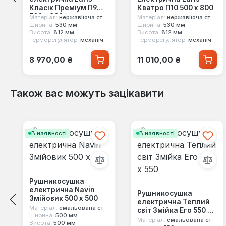
Класік Преміум П9
Кватро П10 500 х 800
500 х 800
Матеріал:
нержавіюча сталь
Матеріал:
нержавіюча сталь
Ширина:
530 мм
Ширина:
530 мм
Висота:
812 мм
Висота:
812 мм
Терморегулятор:
механічний
Терморегулятор:
механічний
Звичайна ціна:
Звичайна ціна:
8 970,00 ₴
11 010,00 ₴
Також вас можуть зацікавити
Пропустити галерею продуктів
В наявності
В наявності
Рушникосушка
електрична Navin
Рушникосушка
Змійовик 500 х 500
електрична Теплий
Матеріал:
емальована сталь
світ Змійка Его 550 х
Ширина:
500 мм
550
Матеріал:
емальована сталь
Висота:
500 мм