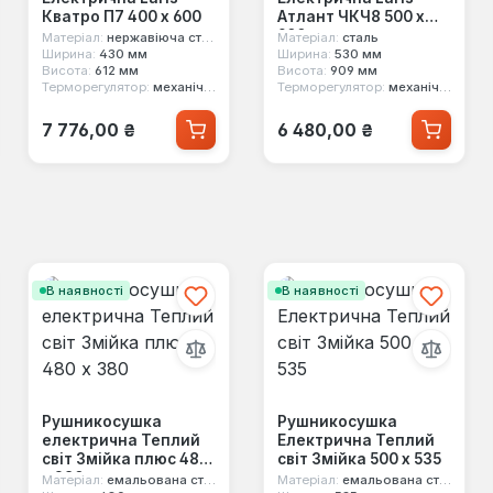
Кватро П7 400 х 600
Атлант ЧКЧ8 500 х
900
Матеріал:
нержавіюча сталь
Матеріал:
сталь
Ширина:
430 мм
Ширина:
530 мм
Висота:
612 мм
Висота:
909 мм
Терморегулятор:
механічний
Терморегулятор:
механічний
Звичайна ціна:
Звичайна ціна:
7 776,00 ₴
6 480,00 ₴
В наявності
В наявності
Рушникосушка
Рушникосушка
електрична Теплий
Електрична Теплий
світ Змійка плюс 480
світ Змійка 500 х 535
х 380
Матеріал:
емальована сталь
Матеріал:
емальована сталь