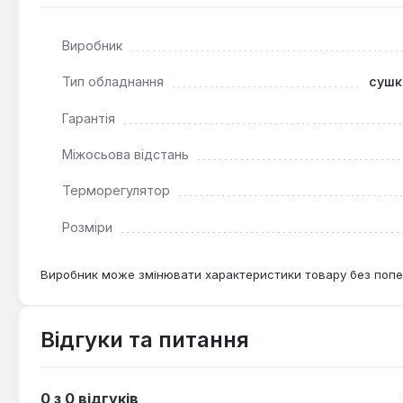
рушників та білизни, а також додатковий обігрів. Вона 
інтер'єру.
Виробник
Тип обладнання
сушк
Гарантія
Міжосьова відстань
Терморегулятор
Розміри
Виробник може змінювати характеристики товару без попе
Відгуки та питання
0 з 0 відгуків