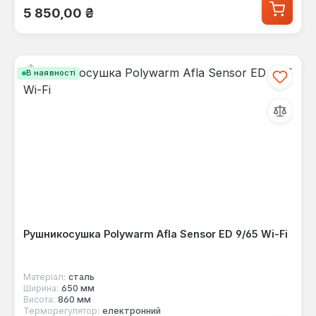
Звичайна ціна:
5 850,00 ₴
В наявності
Рушникосушка Polywarm Afla Sensor ED 9/65 Wi-Fi
Матеріал:
сталь
Ширина:
650 мм
Висота:
860 мм
Терморегулятор:
електронний