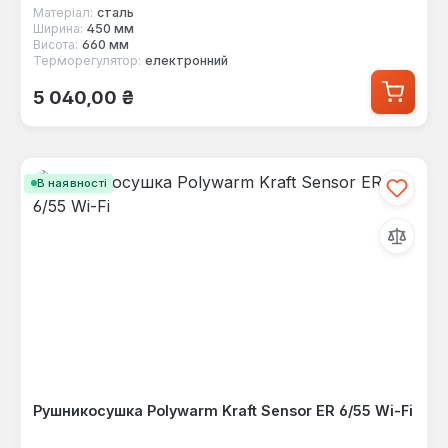
Матеріал:
сталь
Ширина:
450 мм
Висота:
660 мм
Терморегулятор:
електронний
Звичайна ціна:
5 040,00 ₴
В наявності
Рушникосушка Polywarm Kraft Sensor ER 6/55 Wi-Fi