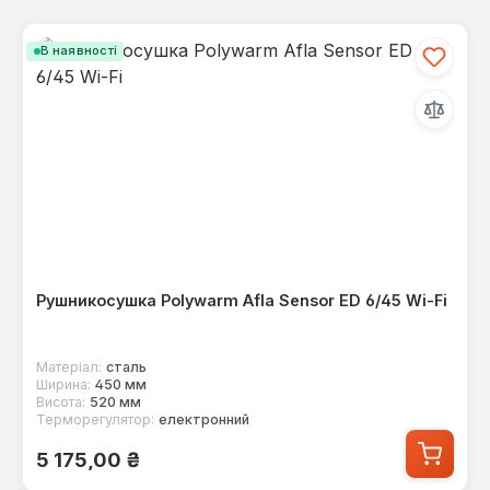
В наявності
Рушникосушка Polywarm Afla Sensor ED 6/45 Wi-Fi
Матеріал:
сталь
Ширина:
450 мм
Висота:
520 мм
Терморегулятор:
електронний
Звичайна ціна:
5 175,00 ₴