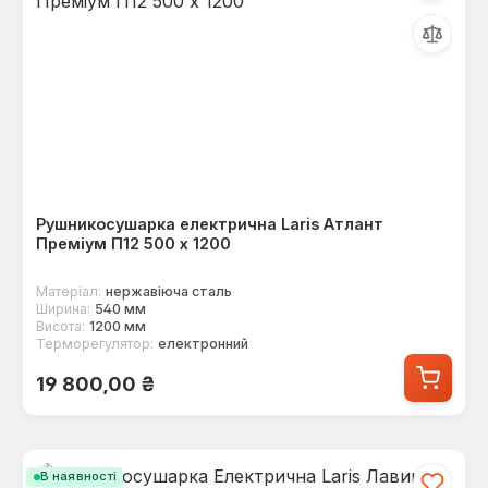
Рушникосушарка електрична Laris Атлант
Преміум П12 500 х 1200
Матеріал:
нержавіюча сталь
Ширина:
540 мм
Висота:
1200 мм
Терморегулятор:
електронний
Звичайна ціна:
19 800,00 ₴
В наявності