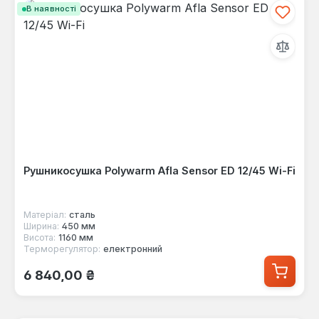
В наявності
Рушникосушка Polywarm Afla Sensor ED 12/45 Wi-Fi
Матеріал:
сталь
Ширина:
450 мм
Висота:
1160 мм
Терморегулятор:
електронний
Звичайна ціна:
6 840,00 ₴