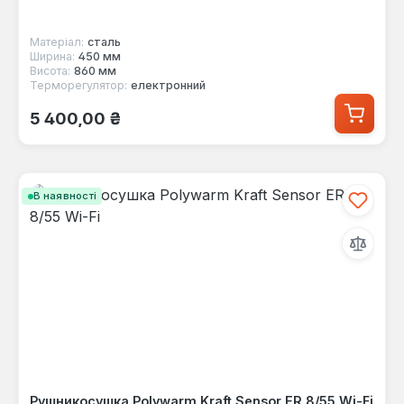
Матеріал:
сталь
Ширина:
450 мм
Висота:
860 мм
Терморегулятор:
електронний
Звичайна ціна:
5 400,00 ₴
В наявності
Рушникосушка Polywarm Kraft Sensor ER 8/55 Wi-Fi