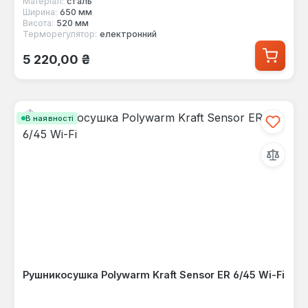
Матеріал:
сталь
Ширина:
650 мм
Висота:
520 мм
Терморегулятор:
електронний
Звичайна ціна:
5 220,00 ₴
В наявності
Рушникосушка Polywarm Kraft Sensor ER 6/45 Wi-Fi