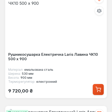
Рушникосушарка Електрична Laris Лавина ЧК10
500 х 900
Матеріал:
емальована сталь
Ширина:
530 мм
Висота:
900 мм
Терморегулятор:
електронний
Звичайна ціна:
9 720,00 ₴