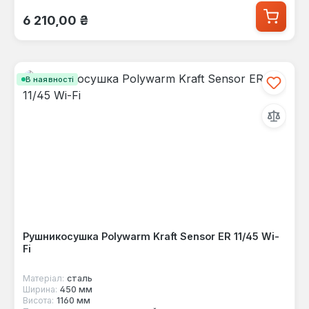
Звичайна ціна:
6 210,00 ₴
В наявності
Рушникосушка Polywarm Kraft Sensor ER 11/45 Wi-
Fi
Матеріал:
сталь
Ширина:
450 мм
Висота:
1160 мм