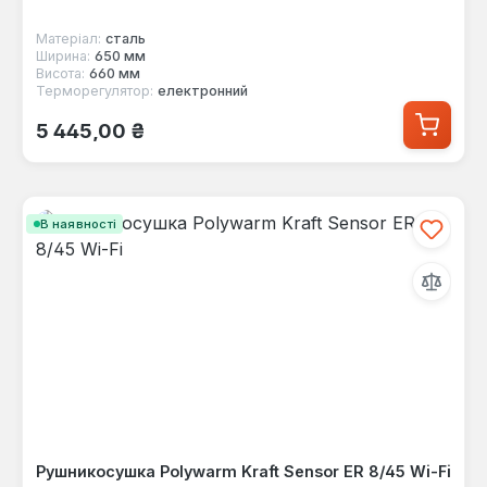
Матеріал:
сталь
Ширина:
650 мм
Висота:
660 мм
Терморегулятор:
електронний
Звичайна ціна:
5 445,00 ₴
В наявності
Рушникосушка Polywarm Kraft Sensor ER 8/45 Wi-Fi