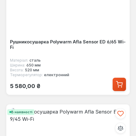
Рушникосушарка Polywarm Afla Sensor ED 6/65 Wi-
Fi
Матеріал:
сталь
Ширина:
650 мм
Висота:
520 мм
Терморегулятор:
електронний
Звичайна ціна:
5 580,00 ₴
В наявності