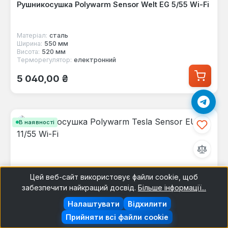
Рушникосушка Polywarm Sensor Welt EG 5/55 Wi-Fi
Матеріал:
сталь
Ширина:
550 мм
Висота:
520 мм
Терморегулятор:
електронний
Звичайна ціна:
5 040,00 ₴
В наявності
Цей веб-сайт використовує файли cookie, щоб
забезпечити найкращий досвід.
Більше інформації...
Налаштувати
Відхилити
Прийняти всі файли cookie