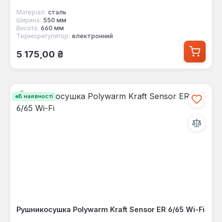
Матеріал:
сталь
Ширина:
550 мм
Висота:
660 мм
Терморегулятор:
електронний
Звичайна ціна:
5 175,00 ₴
В наявності
Рушникосушка Polywarm Kraft Sensor ER 6/65 Wi-Fi