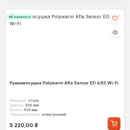
В наявності
Рушникосушка Polywarm Afla Sensor ED 6/55 Wi-Fi
Матеріал:
сталь
Ширина:
550 мм
Висота:
520 мм
Терморегулятор:
електронний
Звичайна ціна:
5 220,00 ₴