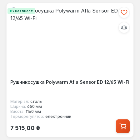
В наявності
Рушникосушка Polywarm Afla Sensor ED 12/65 Wi-Fi
Матеріал:
сталь
Ширина:
650 мм
Висота:
1160 мм
Терморегулятор:
електронний
Звичайна ціна:
7 515,00 ₴