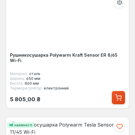
Рушникосушарка Polywarm Kraft Sensor ER 8/65
Wi-Fi
Матеріал:
сталь
Ширина:
650 мм
Висота:
860 мм
Терморегулятор:
електронний
Звичайна ціна:
5 805,00 ₴
В наявності