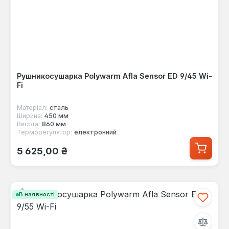
Рушникосушарка Polywarm Afla Sensor ED 9/45 Wi-
Fi
Матеріал:
сталь
Ширина:
450 мм
Висота:
860 мм
Терморегулятор:
електронний
Звичайна ціна:
5 625,00 ₴
В наявності