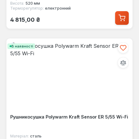
Висота:
520 мм
Терморегулятор:
електронний
Звичайна ціна:
4 815,00 ₴
В наявності
Рушникосушка Polywarm Kraft Sensor ER 5/55 Wi-Fi
Матеріал:
сталь