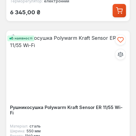
Терморегулятор:
електронний
Звичайна ціна:
6 345,00 ₴
В наявності
Рушникосушка Polywarm Kraft Sensor ER 11/55 Wi-
Fi
Матеріал:
сталь
Ширина:
550 мм
Висота:
1160 мм