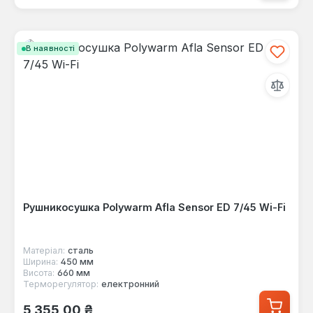
В наявності
Рушникосушка Polywarm Afla Sensor ED 7/45 Wi-Fi
Матеріал:
сталь
Ширина:
450 мм
Висота:
660 мм
Терморегулятор:
електронний
Звичайна ціна:
5 355,00 ₴