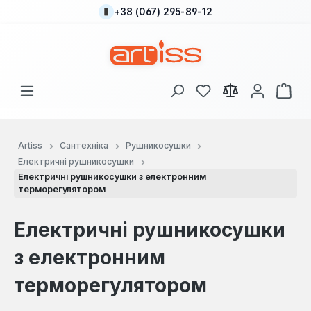
+38 (067) 295-89-12
Перейти до основного вмісту
У вас є 0 у списку
Кош
Artiss
Сантехніка
Рушникосушки
Електричні рушникосушки
Електричні рушникосушки з електронним
терморегулятором
Електричні рушникосушки
з електронним
терморегулятором