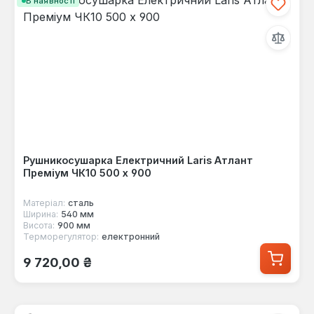
В наявності
Рушникосушарка Електричний Laris Атлант
Преміум ЧК10 500 х 900
Матеріал:
сталь
Ширина:
540 мм
Висота:
900 мм
Терморегулятор:
електронний
Звичайна ціна:
9 720,00 ₴