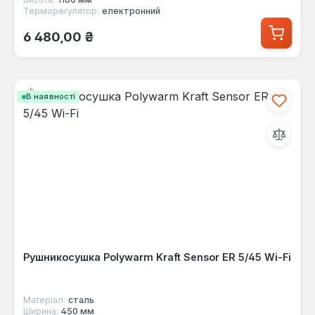
Терморегулятор:
електронний
Звичайна ціна:
6 480,00 ₴
В наявності
Рушникосушка Polywarm Kraft Sensor ER 5/45 Wi-Fi
Матеріал:
сталь
Ширина:
450 мм