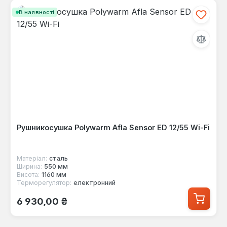
В наявності
Рушникосушка Polywarm Afla Sensor ED 12/55 Wi-Fi
Матеріал:
сталь
Ширина:
550 мм
Висота:
1160 мм
Терморегулятор:
електронний
Звичайна ціна:
6 930,00 ₴