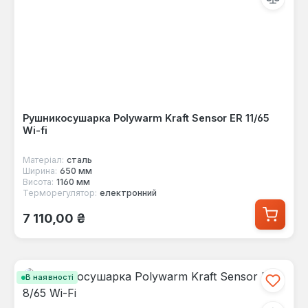
Рушникосушарка Polywarm Kraft Sensor ER 11/65
Wi-fi
Матеріал:
сталь
Ширина:
650 мм
Висота:
1160 мм
Терморегулятор:
електронний
Звичайна ціна:
7 110,00 ₴
В наявності