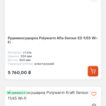
Рушникосушарка Polywarm Afla Sensor ED 9/55 Wi-
Fi
Матеріал:
сталь
Ширина:
550 мм
Висота:
860 мм
Терморегулятор:
електронний
Звичайна ціна:
5 760,00 ₴
В наявності