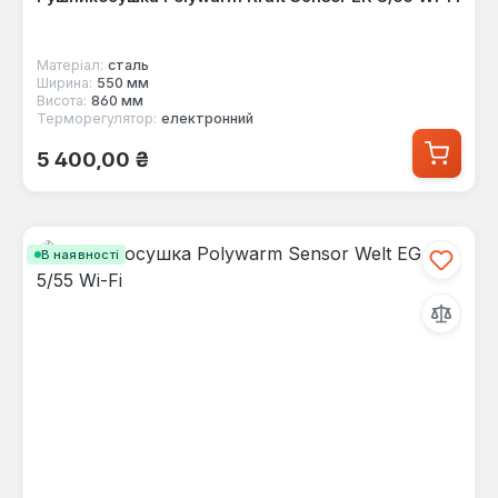
Матеріал:
сталь
Ширина:
550 мм
Висота:
860 мм
Терморегулятор:
електронний
Звичайна ціна:
5 400,00 ₴
В наявності