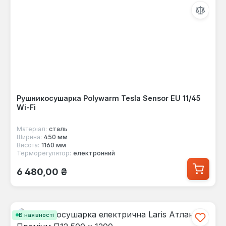
Рушникосушарка Polywarm Tesla Sensor EU 11/45
Wi-Fi
Матеріал:
сталь
Ширина:
450 мм
Висота:
1160 мм
Терморегулятор:
електронний
Звичайна ціна:
6 480,00 ₴
В наявності