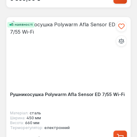
В наявності
Рушникосушка Polywarm Afla Sensor ED 7/55 Wi-Fi
Матеріал:
сталь
Ширина:
450 мм
Висота:
660 мм
Терморегулятор:
електронний
Звичайна ціна: