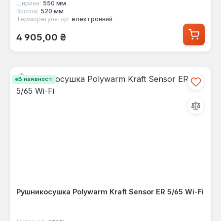
Ширина:
550 мм
Висота:
520 мм
Терморегулятор:
електронний
Звичайна ціна:
4 905,00 ₴
В наявності
Рушникосушка Polywarm Kraft Sensor ER 5/65 Wi-Fi