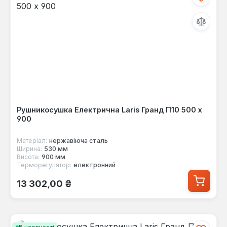
Рушникосушка Електрична Laris Гранд П10 500 х
900
Матеріал:
нержавіюча сталь
Ширина:
530 мм
Висота:
900 мм
Терморегулятор:
електронний
Звичайна ціна:
13 302,00 ₴
В наявності