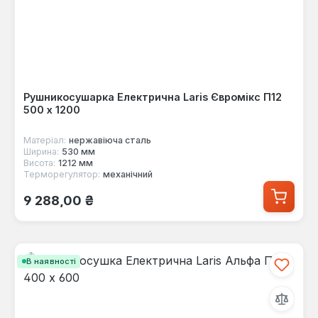
Рушникосушарка Електрична Laris Євромікс П12
500 х 1200
Матеріал:
нержавіюча сталь
Ширина:
530 мм
Висота:
1212 мм
Терморегулятор:
механічний
Звичайна ціна:
9 288,00 ₴
В наявності