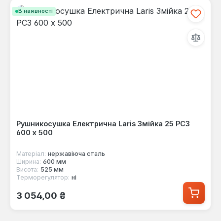
В наявності
Рушникосушка Електрична Laris Змійка 25 РС3
600 х 500
Матеріал:
нержавіюча сталь
Ширина:
600 мм
Висота:
525 мм
Терморегулятор:
ні
Звичайна ціна:
3 054,00 ₴