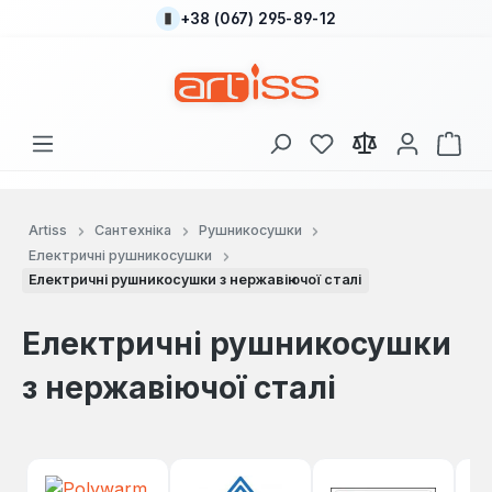
+38 (067) 295-89-12
Перейти до основного вмісту
У вас є 0 у списку
Кош
Artiss
Сантехніка
Рушникосушки
Електричні рушникосушки
Електричні рушникосушки з нержавіючої сталі
Електричні рушникосушки
з нержавіючої сталі