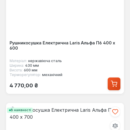
Рушникосушка Електрична Laris Альфа П6 400 х
600
Матеріал:
нержавіюча сталь
Ширина:
430 мм
Висота:
600 мм
Терморегулятор:
механічний
Звичайна ціна:
4 770,00 ₴
В наявності