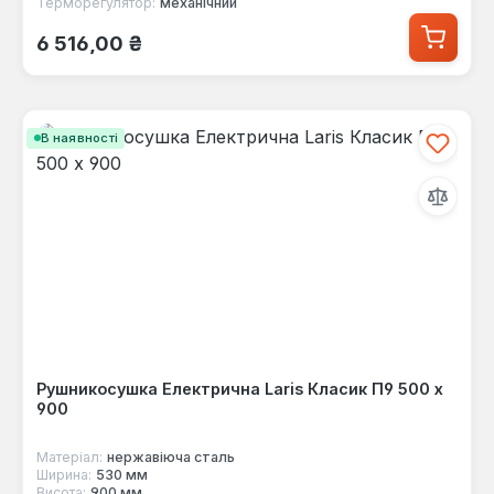
Терморегулятор:
механічний
Звичайна ціна:
6 516,00 ₴
В наявності
Рушникосушка Електрична Laris Класик П9 500 x
900
Матеріал:
нержавіюча сталь
Ширина:
530 мм
Висота:
900 мм