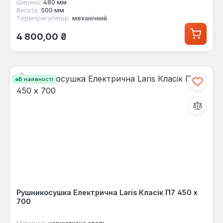
Ширина:
480 мм
Висота:
500 мм
Терморегулятор:
механічний
Звичайна ціна:
4 800,00 ₴
В наявності
Рушникосушка Електрична Laris Класік П7 450 х
700