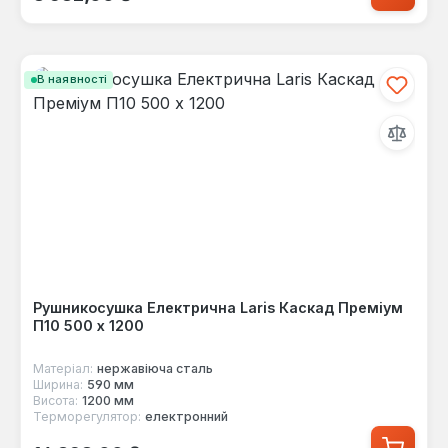
В наявності
Рушникосушка Електрична Laris Каскад Преміум
П10 500 х 1200
Матеріал:
нержавіюча сталь
Ширина:
590 мм
Висота:
1200 мм
Терморегулятор:
електронний
Звичайна ціна: