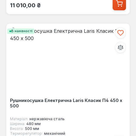
Звичайна ціна:
11 010,00 ₴
В наявності
Рушникосушка Електрична Laris Класик П4 450 х
500
Матеріал:
нержавіюча сталь
Ширина:
480 мм
Висота:
500 мм
Терморегулятор:
механічний