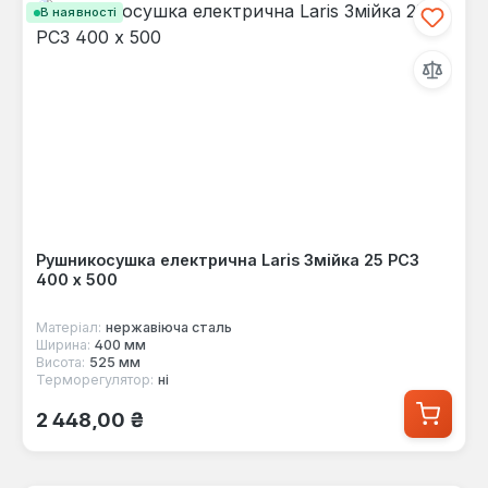
В наявності
Рушникосушка електрична Laris Змійка 25 РС3
400 х 500
Матеріал:
нержавіюча сталь
Ширина:
400 мм
Висота:
525 мм
Терморегулятор:
ні
Звичайна ціна:
2 448,00 ₴