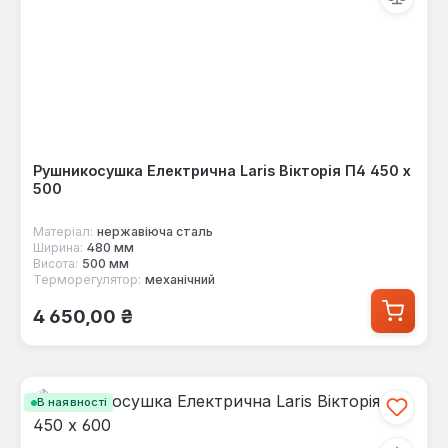
Рушникосушка Електрична Laris Вікторія П4 450 х
500
Матеріал:
нержавіюча сталь
Ширина:
480 мм
Висота:
500 мм
Терморегулятор:
механічний
Звичайна ціна:
4 650,00 ₴
В наявності