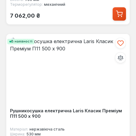
Терморегулятор:
механічний
Звичайна ціна:
7 062,00 ₴
В наявності
Рушникосушка електрична Laris Класик Преміум
П11 500 х 900
Матеріал:
нержавіюча сталь
Ширина:
530 мм