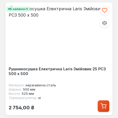
В наявності
Рушникосушка Електрична Laris Змійовик 25 РС3
500 х 500
Матеріал:
нержавіюча сталь
Ширина:
500 мм
Висота:
525 мм
Терморегулятор:
ні
Звичайна ціна:
2 754,00 ₴