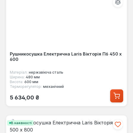
Рушникосушка Електрична Laris Вікторія П6 450 х
600
Матеріал:
нержавіюча сталь
Ширина:
480 мм
Висота:
600 мм
Терморегулятор:
механічний
Звичайна ціна:
5 634,00 ₴
В наявності