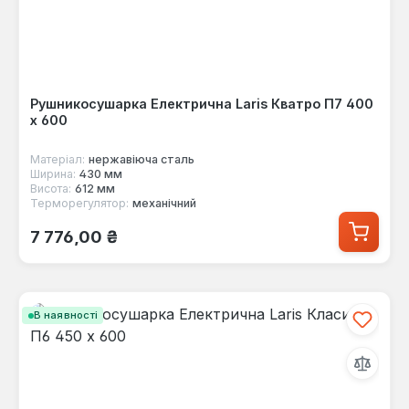
Рушникосушарка Електрична Laris Кватро П7 400
х 600
Матеріал:
нержавіюча сталь
Ширина:
430 мм
Висота:
612 мм
Терморегулятор:
механічний
Звичайна ціна:
7 776,00 ₴
В наявності