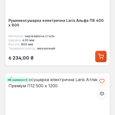
Рушникосушарка електрична Laris Альфа П8 400
х 800
Матеріал:
нержавіюча сталь
Ширина:
430 мм
Висота:
800 мм
Терморегулятор:
механічний
Звичайна ціна:
6 234,00 ₴
В наявності