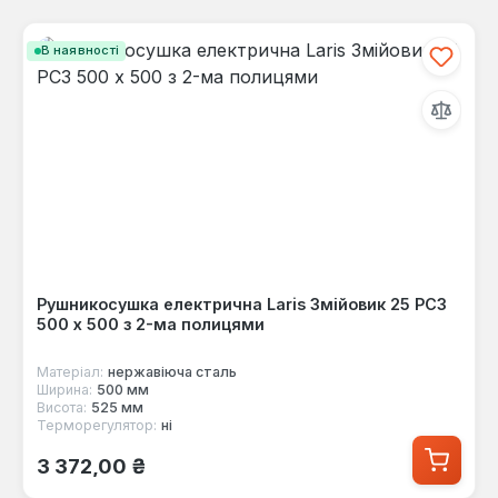
В наявності
Рушникосушка електрична Laris Змійовик 25 РС3
500 х 500 з 2-ма полицями
Матеріал:
нержавіюча сталь
Ширина:
500 мм
Висота:
525 мм
Терморегулятор:
ні
Звичайна ціна:
3 372,00 ₴