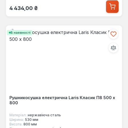
Звичайна ціна:
4 434,00 ₴
В наявності
Рушникосушка електрична Laris Класик П8 500 х
800
Матеріал:
нержавіюча сталь
Ширина:
530 мм
Висота:
800 мм