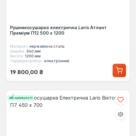
Рушникосушарка електрична Laris Атлант
Преміум П12 500 х 1200
Матеріал:
нержавіюча сталь
Ширина:
540 мм
Висота:
1200 мм
Терморегулятор:
електронний
Звичайна ціна:
19 800,00 ₴
В наявності