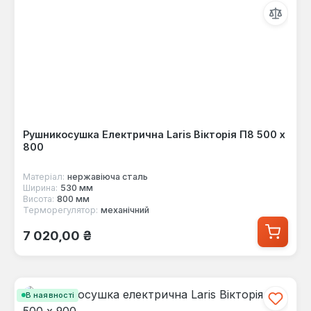
Рушникосушка Електрична Laris Вікторія П8 500 х
800
Матеріал:
нержавіюча сталь
Ширина:
530 мм
Висота:
800 мм
Терморегулятор:
механічний
Звичайна ціна:
7 020,00 ₴
В наявності