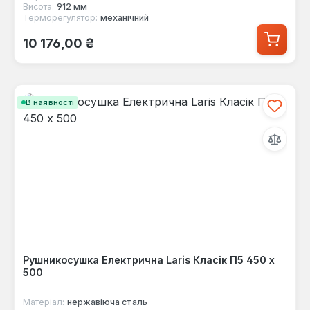
Висота:
912 мм
Терморегулятор:
механічний
Звичайна ціна:
10 176,00 ₴
В наявності
Рушникосушка Електрична Laris Класік П5 450 х
500
Матеріал:
нержавіюча сталь