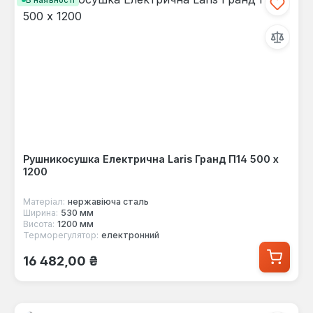
Рушникосушка Електрична Laris Гранд П14 500 х
1200
Матеріал:
нержавіюча сталь
Ширина:
530 мм
Висота:
1200 мм
Терморегулятор:
електронний
Звичайна ціна:
16 482,00 ₴