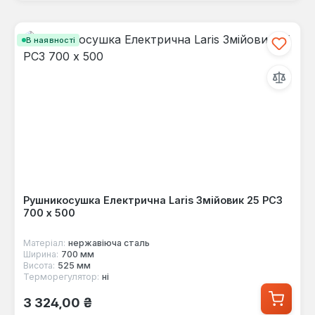
В наявності
Рушникосушка Електрична Laris Змійовик 25 РС3
700 х 500
Матеріал:
нержавіюча сталь
Ширина:
700 мм
Висота:
525 мм
Терморегулятор:
ні
Звичайна ціна:
3 324,00 ₴