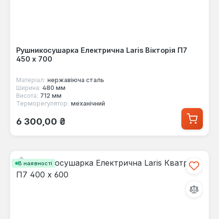
Рушникосушарка Електрична Laris Вікторія П7
450 х 700
Матеріал:
нержавіюча сталь
Ширина:
480 мм
Висота:
712 мм
Терморегулятор:
механічний
Звичайна ціна:
6 300,00 ₴
В наявності