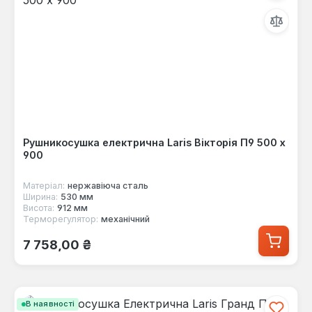
Рушникосушка електрична Laris Вікторія П9 500 х
900
Матеріал:
нержавіюча сталь
Ширина:
530 мм
Висота:
912 мм
Терморегулятор:
механічний
Звичайна ціна:
7 758,00 ₴
В наявності