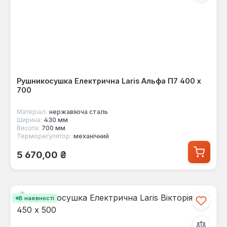
Рушникосушка Електрична Laris Альфа П7 400 х
700
Матеріал:
нержавіюча сталь
Ширина:
430 мм
Висота:
700 мм
Терморегулятор:
механічний
Звичайна ціна:
5 670,00 ₴
В наявності