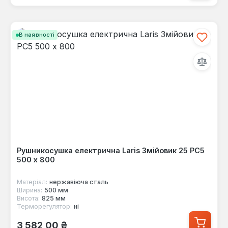
В наявності
Рушникосушка електрична Laris Змійовик 25 РС5
500 х 800
Матеріал:
нержавіюча сталь
Ширина:
500 мм
Висота:
825 мм
Терморегулятор:
ні
Звичайна ціна:
3 582,00 ₴