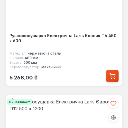
Рушникосушарка Електрична Laris Класик П6 450
х 600
Матеріал:
нержавіюча сталь
Ширина:
480 мм
Висота:
600 мм
Терморегулятор:
механічний
Звичайна ціна:
5 268,00 ₴
В наявності