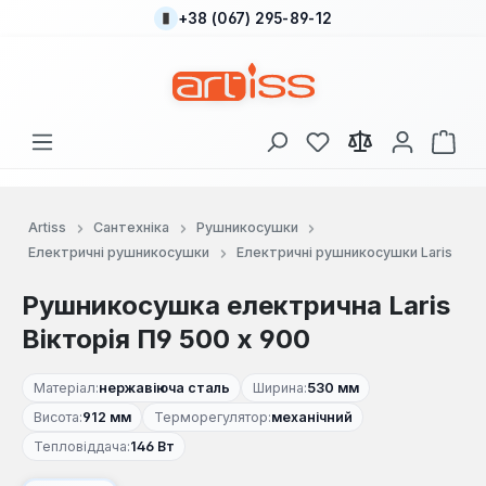
+38 (067) 295-89-12
Перейти до основного вмісту
У вас є 0 у списку
Кош
Artiss
Сантехніка
Рушникосушки
Електричні рушникосушки
Електричні рушникосушки Laris
Рушникосушка електрична Laris
Вікторія П9 500 х 900
Матеріал:
нержавіюча сталь
Ширина:
530 мм
Висота:
912 мм
Терморегулятор:
механічний
Тепловіддача:
146 Вт