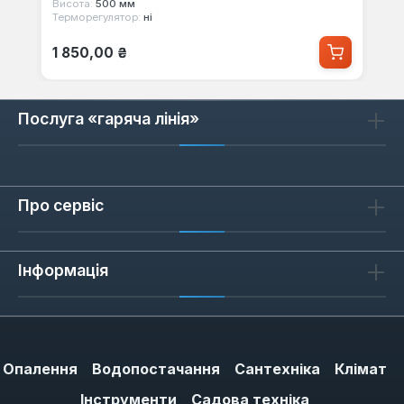
Висота:
500 мм
Терморегулятор:
ні
Звичайна ціна:
1 850,00 ₴
Послуга «гаряча лінія»
Про сервіс
Інформація
Опалення
Водопостачання
Сантехніка
Клімат
Інструменти
Садова техніка