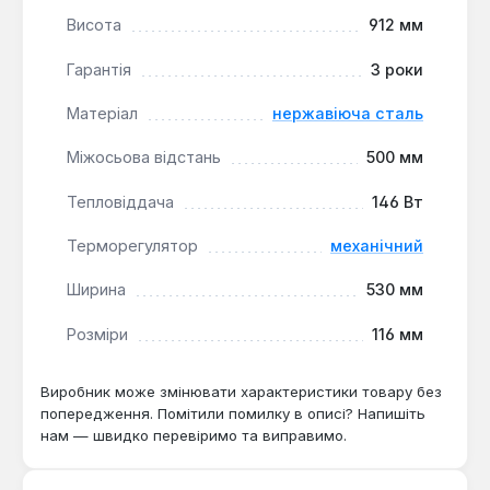
та швидке висихання речей.
Висота
912 мм
Довговічність матеріалу:
Виготовлення з
Гарантія
3 роки
нержавіючої сталі гарантує стійкість до корозії
та тривалий термін служби.
Матеріал
нержавіюча сталь
Енергоефективність:
Максимальна
тепловіддача при мінімальному споживанні
Міжосьова відстань
500 мм
електроенергії (146 Вт).
Тепловіддача
146 Вт
Простий монтаж:
Легкість встановлення та
підключення до стандартної розетки.
Терморегулятор
механічний
Гнучкість підключення:
Можливість
Ширина
530 мм
виготовлення з лівостороннім або
правостороннім розташуванням шнура
Розміри
116 мм
живлення.
Виробник може змінювати характеристики товару без
Рушникосушка Laris Вікторія П9 500 х 900 є
попередження. Помітили помилку в описі? Напишіть
практичним та естетичним рішенням для будь-якої
нам — швидко перевіримо та виправимо.
ванної кімнати, де потрібне ефективне сушіння
текстилю та додатковий обігрів. Вона підходить