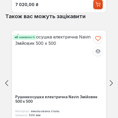
Звичайна ціна:
7 020,00 ₴
Також вас можуть зацікавити
Пропустити галерею продуктів
В наявності
Рушникосушка електрична Navin Змійовик
500 х 500
Матеріал:
емальована сталь
Ширина:
500 мм