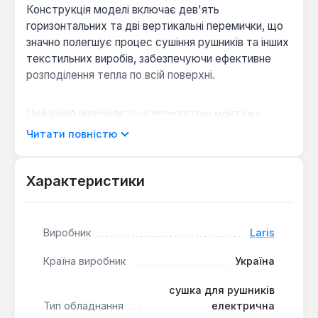
Конструкція моделі включає дев'ять
горизонтальних та дві вертикальні перемички, що
значно полегшує процес сушіння рушників та інших
текстильних виробів, забезпечуючи ефективне
розподілення тепла по всій поверхні.
Цей виріб відрізняється простотою монтажу,
вимагаючи лише кріплення на стіну та підключення
Читати повністю
до електричної розетки. Матеріал з нержавіючої
сталі гарантує надійну та безвідмовну роботу, а
також стійкість до корозії та впливу вологого
Характеристики
середовища ванної кімнати. Рушникосушка
оснащена механічним терморегулятором, що
дозволяє контролювати температуру нагріву.
Виробник
Laris
Теплова потужність моделі становить 146 Вт.
Країна виробник
Україна
Ефективне сушіння:
Конструкція з дев'яти
сушка для рушників
горизонтальних та двох вертикальних
Тип обладнання
електрична
перемичок забезпечує оптимальне розміщення