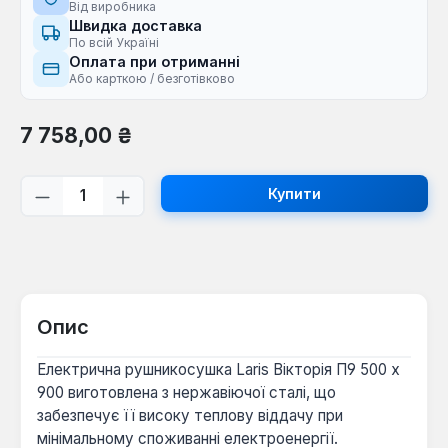
Від виробника
Швидка доставка
По всій Україні
Оплата при отриманні
Або карткою / безготівково
Звичайна ціна:
7 758,00 ₴
Кількість товару: Введіть потрібну кі
Купити
Опис
Електрична рушникосушка Laris Вікторія П9 500 х
900 виготовлена з нержавіючої сталі, що
забезпечує її високу теплову віддачу при
мінімальному споживанні електроенергії.