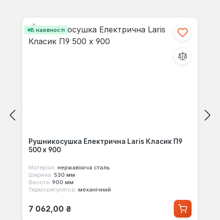
своїми знаннями з іншими.
Пропустити галерею продуктів
В наявності
Рушникосушка Електрична Laris Класик П9
500 x 900
Матеріал:
нержавіюча сталь
Ширина:
530 мм
Висота:
900 мм
Терморегулятор:
механічний
Звичайна ціна:
7 062,00 ₴