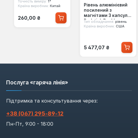
Точність виміру:
1°
Рівень алюмінієвий
Країна виробник:
Китай
посилений з
Звичайна ціна:
магнітами 3 капсули
260,00 ₴
Redstick Backbone
Тип обладнання:
рівень
100 см Milwaukee
Країна виробник:
США
(4932459067)
Звичайна ціна:
5 477,07 ₴
Послуга «гаряча лінія»
Підтримка та консультування через:
+38 (067) 295‑89‑12
Пн-Пт, 9:00 - 18:00