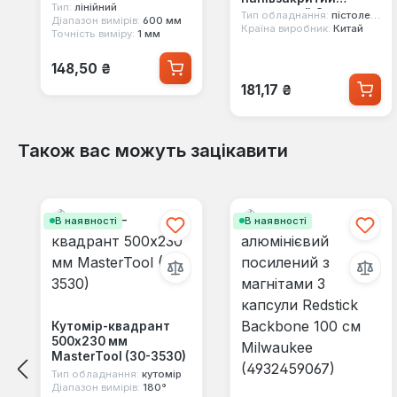
Тип:
лінійний
посилений Сила
Тип обладнання:
пістолети для герметиків
Діапазон вимірів:
600 мм
(600304)
Країна виробник:
Китай
Точність виміру:
1 мм
Звичайна ціна:
148,50 ₴
Звичайна ціна:
181,17 ₴
Також вас можуть зацікавити
Пропустити галерею продуктів
В наявності
В наявності
Кутомір-квадрант
500х230 мм
MasterTool (30-3530)
Тип обладнання:
кутомір
Діапазон вимірів:
180°