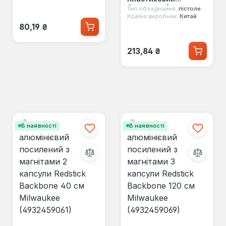
Стандарт Сила
Тип обладнання:
пістолет для піни
(600102)
Країна виробник:
Китай
Звичайна ціна:
80,19 ₴
Звичайна ціна:
213,84 ₴
В наявності
В наявності