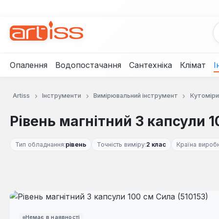
рейти до основного вмісту
Перейти до пошуку
Перейти до основної навігації
Опалення
Водопостачання
Сантехніка
Клімат
І
Artiss
Інструменти
Вимірювальний інструмент
Кутоміри
Рівень магнітний 3 капсули 1
Тип обладнання:
рівень
Точність виміру:
2 клас
Країна виробн
Пропустити галерею зображень
Немає в наявності