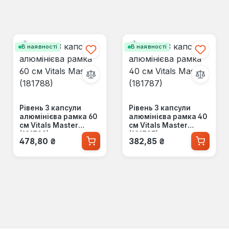
В наявності
В наявності
Рівень 3 капсули
Рівень 3 капсули
алюмінієва рамка 60
алюмінієва рамка 40
см Vitals Master
см Vitals Master
(181788)
(181787)
Звичайна ціна:
Звичайна ціна:
478,80 ₴
382,85 ₴