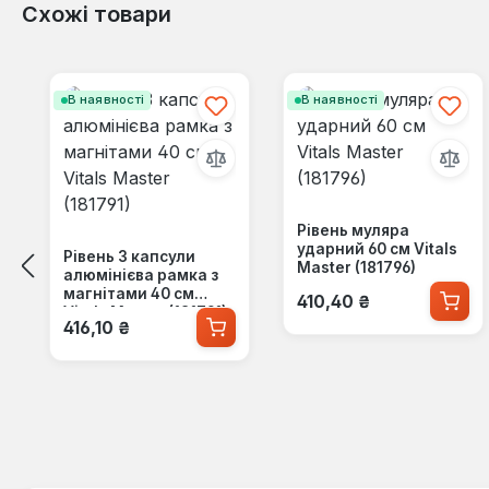
Схожі товари
Пропустити галерею продуктів
В наявності
В наявності
Рівень муляра
ударний 60 см Vitals
Рівень 3 капсули
Master (181796)
алюмінієва рамка з
Звичайна ціна:
магнітами 40 см
410,40 ₴
Vitals Master (181791)
Звичайна ціна:
416,10 ₴