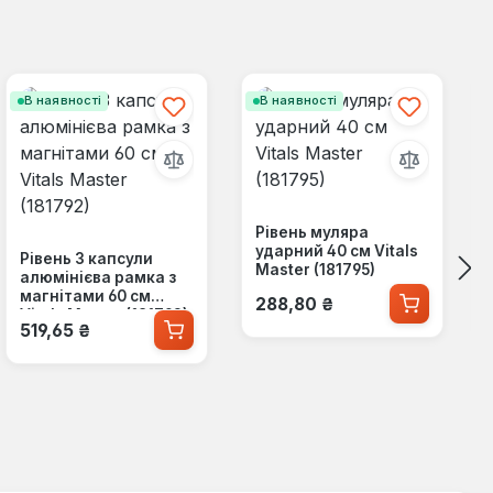
В наявності
В наявності
Рівень муляра
ударний 40 см Vitals
Рівень 3 капсули
Master (181795)
алюмінієва рамка з
Звичайна ціна:
магнітами 60 см
288,80 ₴
Vitals Master (181792)
Звичайна ціна:
519,65 ₴