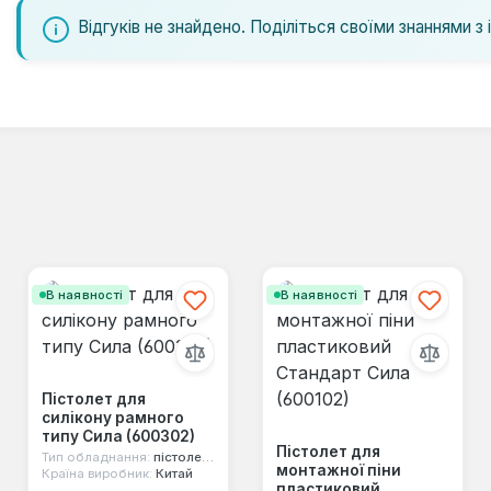
Відгуків не знайдено. Поділіться своїми знаннями з 
В наявності
В наявності
Пістолет для
силікону рамного
типу Сила (600302)
Пістолет для
Тип обладнання:
пістолети для герметиків
монтажної піни
Країна виробник:
Китай
пластиковий