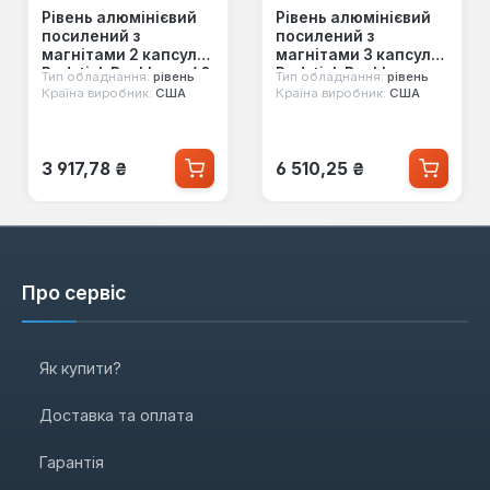
Рівень алюмінієвий
Рівень алюмінієвий
посилений з
посилений з
магнітами 2 капсули
магнітами 3 капсули
Redstick Backbone 40
Redstick Backbone
Тип обладнання:
рівень
Тип обладнання:
рівень
см Milwaukee
120 см Milwaukee
Країна виробник:
США
Країна виробник:
США
(4932459061)
(4932459069)
Звичайна ціна:
Звичайна ціна:
3 917,78 ₴
6 510,25 ₴
Про сервіс
Як купити?
Доставка та оплата
Гарантія