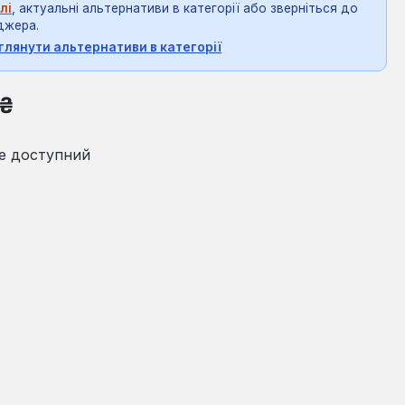
лі
, актуальні альтернативи в категорії або зверніться до
джера.
глянути альтернативи в категорії
на:
 ₴
е доступний