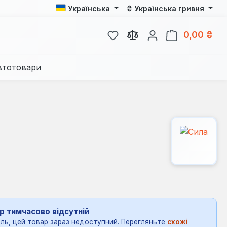
₴
Українська
Українська гривня
У вас є 0 у списку бажань
Кош
0,00 ₴
втотовари
р тимчасово відсутній
ль, цей товар зараз недоступний. Перегляньте
схожі