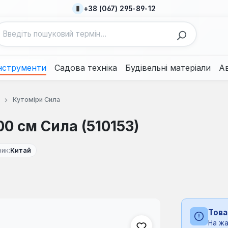
+38 (067) 295-89-12
нструменти
Садова техніка
Будівельні матеріали
А
Кутоміри Сила
00 см Сила (510153)
ик:
Китай
Това
На жа