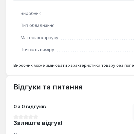
майданчика, забезпечуючи стабільність показань та зру
Виробник
Тип обладнання
Матеріал корпусу
Точність виміру
Виробник може змінювати характеристики товару без попе
Відгуки та питання
0 з 0 відгуків
Середня оцінка 0 з 5 зірок
Залиште відгук!