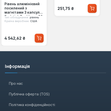
Рівень алюмінієвий
Звичайна ціна:
251,75 ₴
посилений з
магнітами 3 капсули
Redstick Backbone 80
Тип обладнання:
рівень
см Milwaukee
Країна виробник:
США
(4932459065)
Звичайна ціна:
4 542,62 ₴
Інформація
Про нас
Публічна оферта (TOS)
Політика конфіденційності