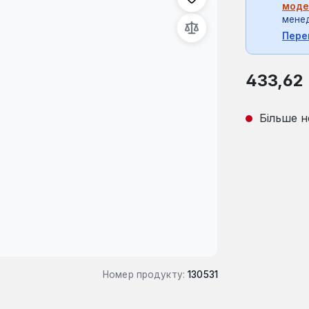
моде
мене
Пере
Звичайна ці
433,62
Більше н
Номер продукту:
130531