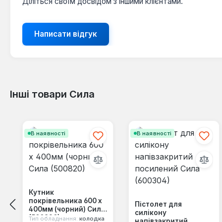
Діліться своїм досвідом з іншими клієнтами.
Написати відгук
Інші товари Сила
Пропустити галерею продуктів
В наявності
В наявності
Кутник
покрівельника 600 х
Пістолет для
400мм (чорний) Сила
силікону
(500820)
Тип обладнання:
кoлoдкa
напівзакритий