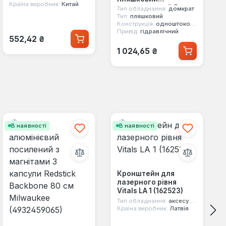
Країна виробник:
Китай
одноштоковий 5т
Тип обладнання:
домкрат
Сила 271005
Тип:
пляшковий
Конструкція:
одноштоковий
Привід:
гідравлічний
Звичайна ціна:
552,42 ₴
Звичайна ціна:
1 024,65 ₴
В наявності
В наявності
Кронштейн для
лазерного рівня
Vitals LA 1 (162523)
Тип обладнання:
аксесуари
Країна виробник:
Латвія