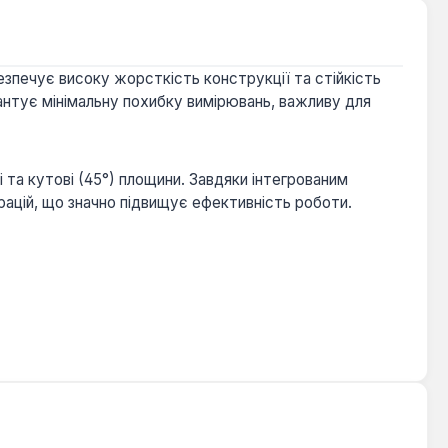
езпечує високу жорсткість конструкції та стійкість
рантує мінімальну похибку вимірювань, важливу для
та кутові (45°) площини. Завдяки інтегрованим
рацій, що значно підвищує ефективність роботи.
стрів, які працюють з металевими каркасами,
тенсивного використання в умовах будівельного