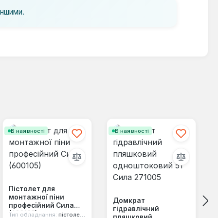
іншими.
В наявності
В наявності
Пістолет для
монтажної піни
Домкрат
професійний Сила
гідравлічний
(600105)
Тип обладнання:
пістолет для піни
пляшковий