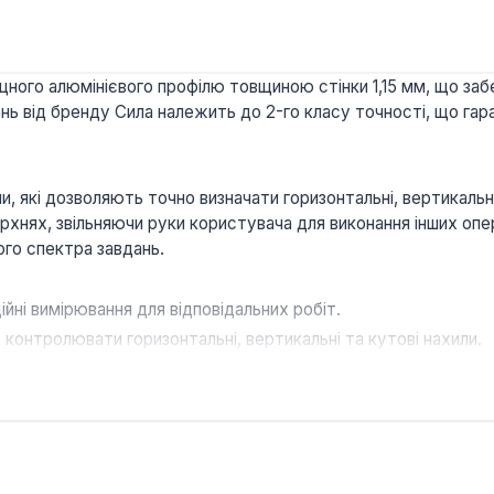
ного алюмінієвого профілю товщиною стінки 1,15 мм, що заб
вень від бренду Сила належить до 2-го класу точності, що га
які дозволяють точно визначати горизонтальні, вертикальні 
ерхнях, звільняючи руки користувача для виконання інших опе
го спектра завдань.
ійні вимірювання для відповідальних робіт.
контролювати горизонтальні, вертикальні та кутові нахили.
стабільне кріплення на металевих конструкціях.
 мм стійкий до механічних пошкоджень та корозії.
для будівельників, монтажників, сантехніків та домашніх май
ння великих поверхонь. Його конструкція розроблена для ін