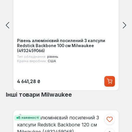
Рівень алюмінієвий посилений 3 капсули
Redstick Backbone 100 см Milwaukee
(4932459066)
Тип обладнання:
рівень
Країна виробник:
США
Звичайна ціна:
4 641,28 ₴
Інші товари Milwaukee
Пропустити галерею продуктів
В наявності