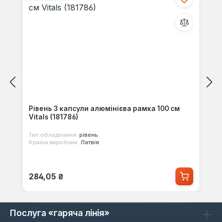
Рівень 3 капсули алюмінієва рамка 100 см
Vitals (181786)
Тип обладнання:
рівень
Країна виробник:
Латвія
Звичайна ціна:
284,05 ₴
Послуга «гаряча лінія»