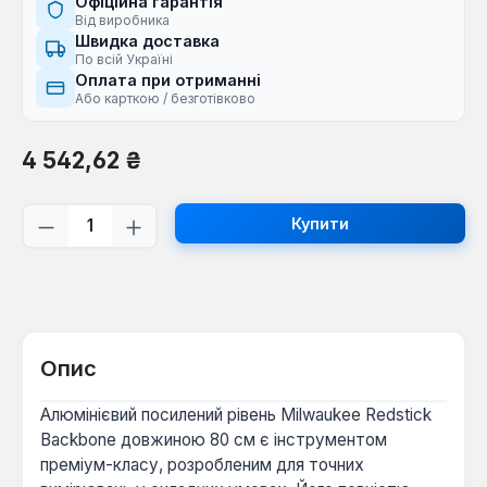
Офіційна гарантія
Від виробника
Швидка доставка
По всій Україні
Оплата при отриманні
Або карткою / безготівково
Звичайна ціна:
4 542,62 ₴
Кількість товару: Введіть потрібну кі
Купити
Опис
Алюмінієвий посилений рівень Milwaukee Redstick
Backbone довжиною 80 см є інструментом
преміум-класу, розробленим для точних