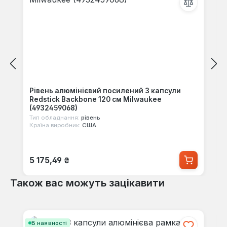
Рівень алюмінієвий посилений 3 капсули
Redstick Backbone 120 см Milwaukee
(4932459068)
Тип обладнання:
рівень
Країна виробник:
США
Звичайна ціна:
5 175,49 ₴
Також вас можуть зацікавити
Пропустити галерею продуктів
В наявності