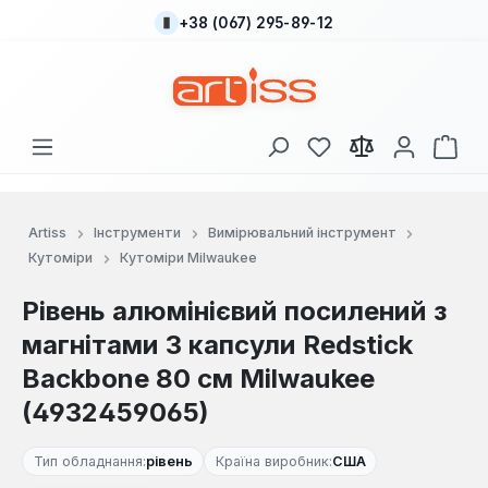
+38 (067) 295-89-12
Перейти до основного вмісту
У вас є 0 у списку
Кош
Artiss
Інструменти
Вимірювальний інструмент
Кутоміри
Кутоміри Milwaukee
Рівень алюмінієвий посилений з
магнітами 3 капсули Redstick
Backbone 80 см Milwaukee
(4932459065)
Тип обладнання:
рівень
Країна виробник:
США