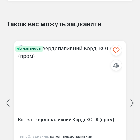
Також вас можуть зацікавити
Відгуків не знайдено. Поділіться
своїми знаннями з іншими.
Пропустити галерею продуктів
В наявності
Котел твердопаливний Корді КОТВ (пром)
Тип обладнання:
котел твердопаливний