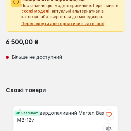
Постачання цієї моделі припинене. Перегляньте
схожі моделі
, актуальні альтернативи в
категорії або зверніться до менеджера.
Переглянути альтернативи в категорії
Звичайна ціна:
6 500,00 ₴
Більше не доступний
Схожі товари
Пропустити галерею продуктів
В наявності