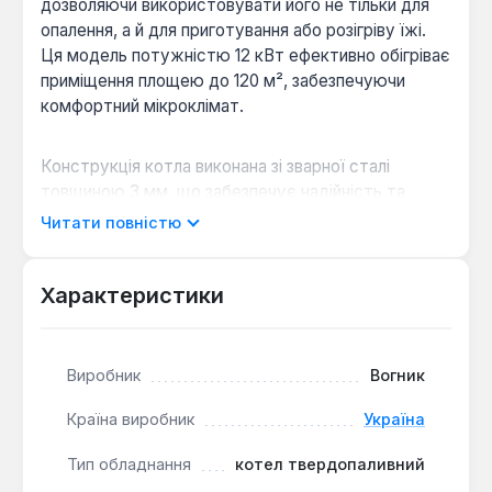
дозволяючи використовувати його не тільки для
опалення, а й для приготування або розігріву їжі.
Ця модель потужністю 12 кВт ефективно обігріває
приміщення площею до 120 м², забезпечуючи
комфортний мікроклімат.
Конструкція котла виконана зі зварної сталі
товщиною 3 мм, що забезпечує надійність та
довговічність експлуатації. Для спалювання палива
Читати повністю
використовуються міцні чавунні колосники, які
витримують високі температури та сприяють
ефективному горінню. Котел розрахований на
Характеристики
роботу з різними видами твердого палива,
включаючи вугілля, дрова, брикети та кокс, що
робить його універсальним рішенням для опалення.
Виробник
Вогник
Він може бути інтегрований як у відкриті, так і в
закриті системи опалення, при цьому для закритих
Країна виробник
Україна
систем рекомендується встановлення
Тип обладнання
котел твердопаливний
запобіжного клапана для безпечної роботи.