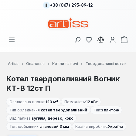
+38 (067) 295-89-12
Перейти до основного вмісту
У вас є 0 у списку
Кош
Artiss
Опалення
Котли та печі
Твердопаливні котли
Котел твердопаливний Вогник
КТ-В 12ст П
Опалювана площа:
120 м²
Потужність:
12 кВт
Тип обладнання:
котел твердопаливний
Тип:
з плитою
Вид палива:
вугілля, дерево, кокс
Теплообмінник:
сталевий 3 мм
Країна виробник:
Україна