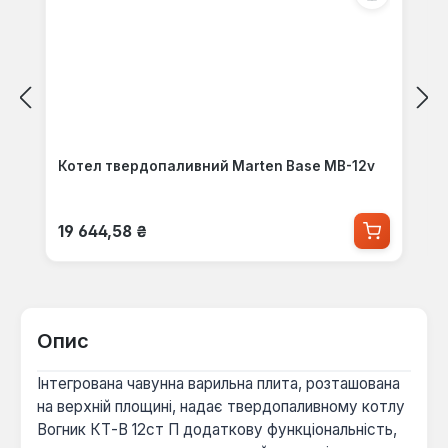
Котел твердопаливний Marten Base MB-12v
Звичайна ціна:
19 644,58 ₴
Опис
Інтегрована чавунна варильна плита, розташована
на верхній площині, надає твердопаливному котлу
Вогник КТ-В 12ст П додаткову функціональність,