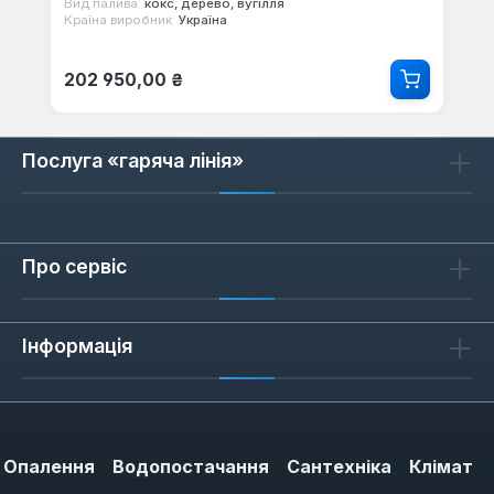
Вид палива:
кокс, дерево, вугілля
Країна виробник:
Україна
Звичайна ціна:
202 950,00 ₴
Послуга «гаряча лінія»
Про сервіс
Інформація
Опалення
Водопостачання
Сантехніка
Клімат