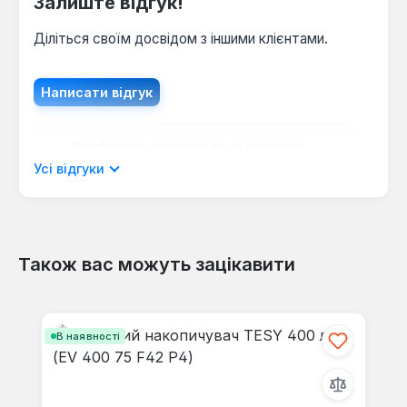
Залиште відгук!
Діліться своїм досвідом з іншими клієнтами.
Написати відгук
Відображати рецензії лише поточною
мовою.
Усі відгуки
Також вас можуть зацікавити
Відгуків не знайдено. Поділіться
своїми знаннями з іншими.
Пропустити галерею продуктів
В наявності