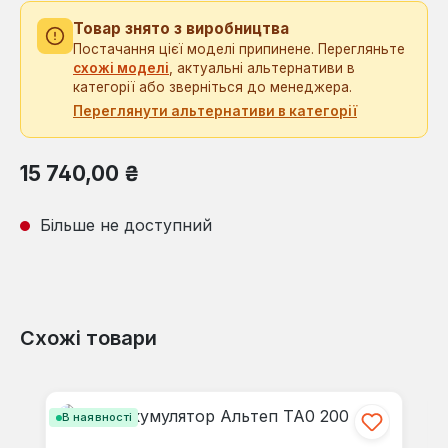
Товар знято з виробництва
Постачання цієї моделі припинене. Перегляньте
схожі моделі
, актуальні альтернативи в
категорії або зверніться до менеджера.
Переглянути альтернативи в категорії
Звичайна ціна:
15 740,00 ₴
Більше не доступний
Схожі товари
Пропустити галерею продуктів
В наявності