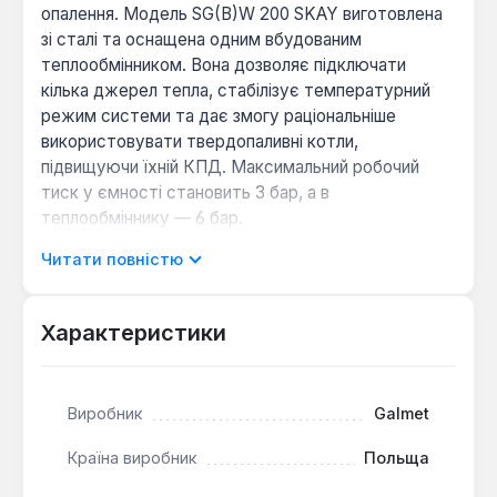
опалення. Модель SG(B)W 200 SKAY виготовлена
зі сталі та оснащена одним вбудованим
теплообмінником. Вона дозволяє підключати
кілька джерел тепла, стабілізує температурний
режим системи та дає змогу раціональніше
використовувати твердопаливні котли,
підвищуючи їхній КПД. Максимальний робочий
тиск у ємності становить 3 бар, а в
теплообміннику — 6 бар.
Читати повністю
Підвищення ефективності системи:
накопичувач збирає надлишкове тепло від
Характеристики
котла, запобігаючи його втратам, і віддає його
при зниженні температури в контурі.
Універсальність підключення:
конструкція
передбачає можливість встановлення
Виробник
Galmet
електричного ТЕНу та має стандартний
Країна виробник
Польща
діаметр підключення контуру опалення 1 1/2".
Можливість утеплення:
теплоізоляція