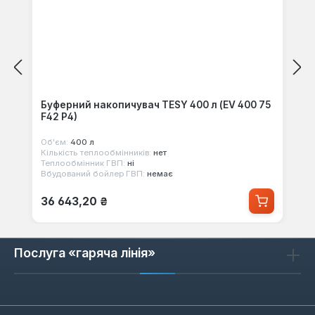
Буферний накопичувач TESY 400 л (EV 400 75
F42 P4)
Об'єм:
400 л
Кількість теплообмінників:
нет
Теплообмінник ГВП:
ні
Вбудований бойлер ГВП:
немає
Звичайна ціна:
36 643,20 ₴
Послуга «гаряча лінія»