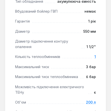
Тип обладнання
акумулююча ємність
корпусу поставляється опціонально, що
дозволяє зменшити теплові втрати в
Вбудований бойлер ГВП
немає
приміщенні котельні.
Гарантія
1 рік
Ця буферна ємність Galmet використовується в
Діаметр
550 мм
автономних системах опалення приватних
будинків, особливо в комбінації з твердопаливними
Діаметр підключення контуру
або газогенераторними котлами. Вона забезпечує
опалення
1 1/2"
більш тривалу роботу системи на одній закладці
Кількість теплообмінників
1
палива та зменшує частоту включень котла, що
сприяє економії енергоресурсів.
Максимальний тиск
3 бар
Максимальний тиск теплообмінника
6 бар
Можливість підключення електричного
ТЕНу
є
Об'єм
200 л