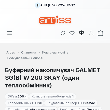
+38 (067) 295-89-12
Перейти до основного вмісту
У вас є 0 у списку
Кош
Artiss
Опалення
Комплектуючі
Акумулювальні ємності
Буферний накопичувач GALMET
SG(B) W 200 SKAY (один
теплообмінник)
Об'єм:
200 л
Кількість теплообмінників:
1
Теплообмінник ГВП:
ні
Вбудований бойлер ГВП:
немає
Теплоізоляція:
під замовлення
Країна виробник:
Польща