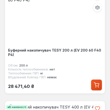
Буферний накопичувач TESY 200 л (EV 200 60 F40
P4)
Об'єм:
200 л
Кількість теплообмінників:
нет
Теплообмінник ГВП:
ні
Вбудований бойлер ГВП:
немає
Звичайна ціна:
28 471,40 ₴
В наявності