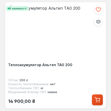
В наявності
Теплоакумулятор Альтеп ТА0 200
Об'єм:
200 л
Кількість теплообмінників:
нет
Теплообмінник ГВП:
ні
Вбудований бойлер ГВП:
немає
Звичайна ціна:
14 900,00 ₴