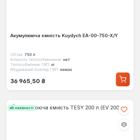
Акумулююча ємність Kuydych EA-00-750-X/Y
Об'єм:
750 л
Кількість теплообмінників:
нет
Теплообмінник ГВП:
ні
Вбудований бойлер ГВП:
немає
Звичайна ціна:
36 965,50 ₴
В наявності