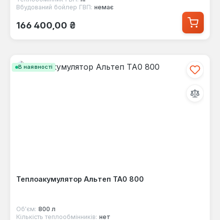
Вбудований бойлер ГВП:
немає
Звичайна ціна:
166 400,00 ₴
В наявності
Теплоакумулятор Альтеп ТА0 800
Об'єм:
800 л
Кількість теплообмінників:
нет