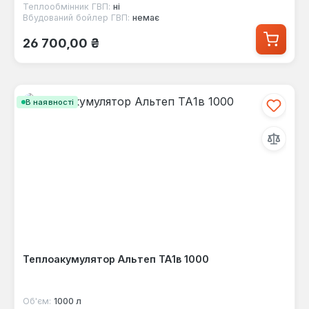
Теплообмінник ГВП:
ні
Вбудований бойлер ГВП:
немає
Звичайна ціна:
26 700,00 ₴
В наявності
Теплоакумулятор Альтеп ТА1в 1000
Об'єм:
1000 л