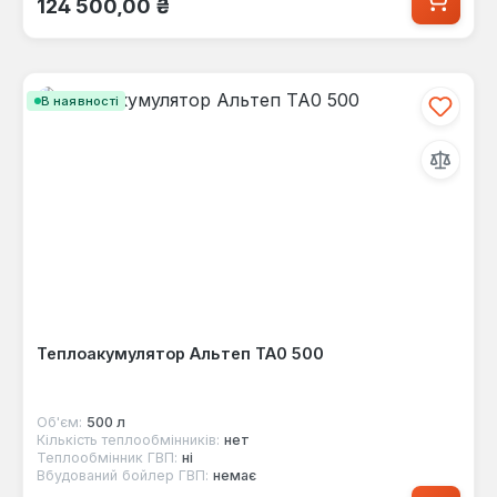
124 500,00 ₴
В наявності
Теплоакумулятор Альтеп ТА0 500
Об'єм:
500 л
Кількість теплообмінників:
нет
Теплообмінник ГВП:
ні
Вбудований бойлер ГВП:
немає