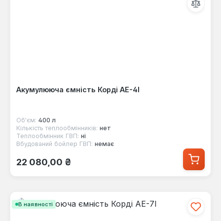
Акумулююча ємність Корді AE-4I
Об'єм:
400 л
Кількість теплообмінників:
нет
Теплообмінник ГВП:
ні
Вбудований бойлер ГВП:
немає
Звичайна ціна:
22 080,00 ₴
В наявності