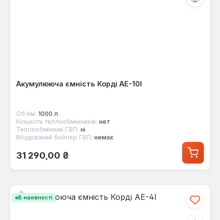
Акумулююча ємність Корді AE-10I
Об'єм:
1000 л
Кількість теплообмінників:
нет
Теплообмінник ГВП:
ні
Вбудований бойлер ГВП:
немає
Звичайна ціна:
31 290,00 ₴
В наявності