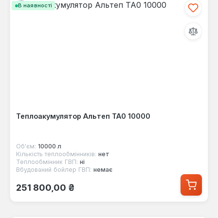
В наявності
Теплоакумулятор Альтеп ТА0 10000
Об'єм:
10000 л
Кількість теплообмінників:
нет
Теплообмінник ГВП:
ні
Вбудований бойлер ГВП:
немає
Звичайна ціна:
251 800,00 ₴