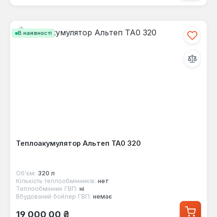
В наявності
Теплоакумулятор Альтеп ТА0 320
Об'єм:
320 л
Кількість теплообмінників:
нет
Теплообмінник ГВП:
ні
Вбудований бойлер ГВП:
немає
Звичайна ціна:
19 000,00 ₴