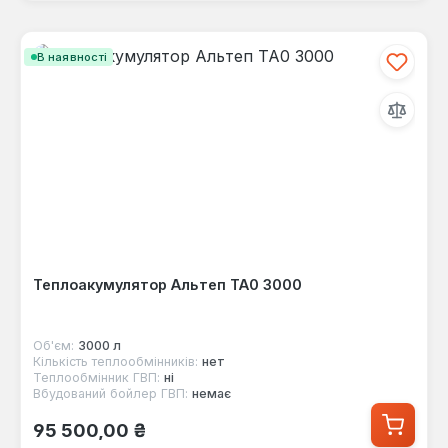
В наявності
Теплоакумулятор Альтеп ТА0 3000
Об'єм:
3000 л
Кількість теплообмінників:
нет
Теплообмінник ГВП:
ні
Вбудований бойлер ГВП:
немає
Звичайна ціна:
95 500,00 ₴