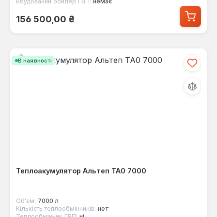
Вбудований бойлер ГВП:
немає
Звичайна ціна:
156 500,00 ₴
В наявності
Теплоакумулятор Альтеп ТА0 7000
Об'єм:
7000 л
Кількість теплообмінників:
нет
Теплообмінник ГВП:
ні