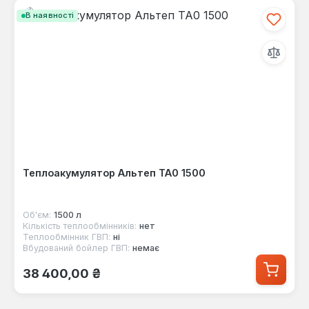
В наявності
Теплоакумулятор Альтеп ТА0 1500
Об'єм:
1500 л
Кількість теплообмінників:
нет
Теплообмінник ГВП:
ні
Вбудований бойлер ГВП:
немає
Звичайна ціна:
38 400,00 ₴