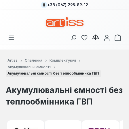
+38 (067) 295-89-12
Перейти до основного вмісту
У вас є 0 у списку
Кош
Artiss
Опалення
Комплектуючі
Акумулювальні ємності
Акумулювальні ємності без теплообмінника ГВП
Акумулювальні ємності без
теплообмінника ГВП