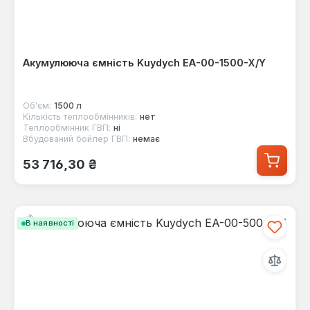
Акумулююча ємність Kuydych EA-00-1500-X/Y
Об'єм:
1500 л
Кількість теплообмінників:
нет
Теплообмінник ГВП:
ні
Вбудований бойлер ГВП:
немає
Звичайна ціна:
53 716,30 ₴
В наявності