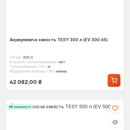
Акумулююча ємність TESY 300 л (EV 300 65)
Об'єм:
300 л
Кількість теплообмінників:
нет
Теплообмінник ГВП:
ні
Вбудований бойлер ГВП:
немає
Звичайна ціна:
42 082,00 ₴
В наявності