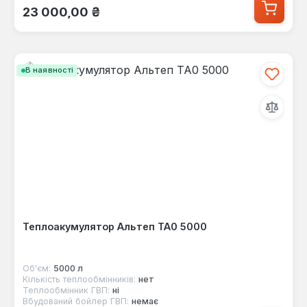
Звичайна ціна:
23 000,00 ₴
В наявності
Теплоакумулятор Альтеп ТА0 5000
Об'єм:
5000 л
Кількість теплообмінників:
нет
Теплообмінник ГВП:
ні
Вбудований бойлер ГВП:
немає