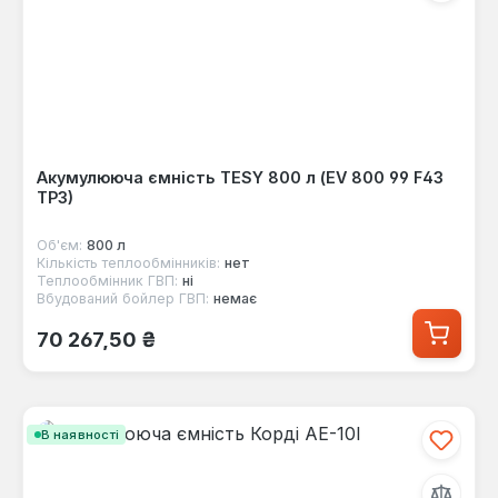
Акумулююча ємність TESY 800 л (EV 800 99 F43
TP3)
Об'єм:
800 л
Кількість теплообмінників:
нет
Теплообмінник ГВП:
ні
Вбудований бойлер ГВП:
немає
Звичайна ціна:
70 267,50 ₴
В наявності