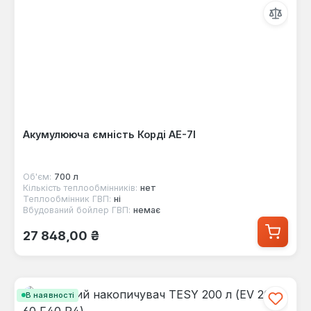
Акумулююча ємність Корді AE-7I
Об'єм:
700 л
Кількість теплообмінників:
нет
Теплообмінник ГВП:
ні
Вбудований бойлер ГВП:
немає
Звичайна ціна:
27 848,00 ₴
В наявності