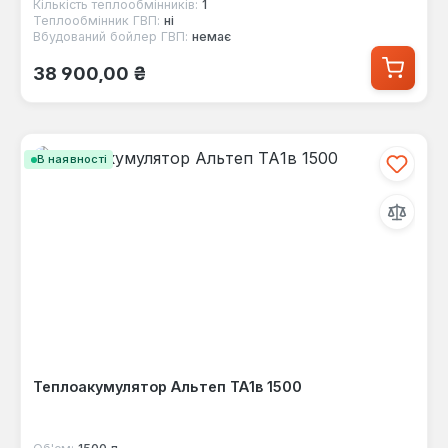
Кількість теплообмінників:
1
Теплообмінник ГВП:
ні
Вбудований бойлер ГВП:
немає
Звичайна ціна:
38 900,00 ₴
В наявності
Теплоакумулятор Альтеп ТА1в 1500