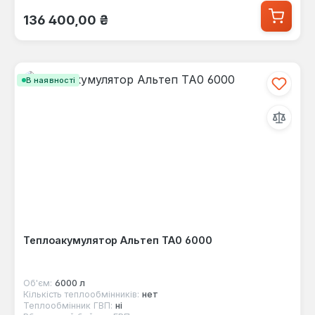
Звичайна ціна:
136 400,00 ₴
В наявності
Теплоакумулятор Альтеп ТА0 6000
Об'єм:
6000 л
Кількість теплообмінників:
нет
Теплообмінник ГВП:
ні