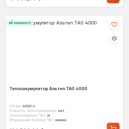
В наявності
Теплоакумулятор Альтеп ТА0 4000
Об'єм:
4000 л
Кількість теплообмінників:
нет
Теплообмінник ГВП:
ні
Вбудований бойлер ГВП:
немає
Звичайна ціна: