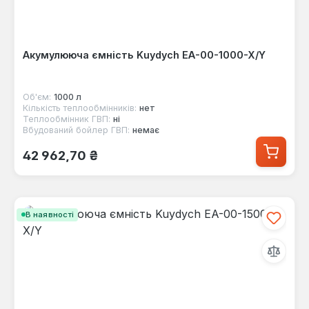
Акумулююча ємність Kuydych EA-00-1000-X/Y
Об'єм:
1000 л
Кількість теплообмінників:
нет
Теплообмінник ГВП:
ні
Вбудований бойлер ГВП:
немає
Звичайна ціна:
42 962,70 ₴
В наявності