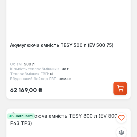
Акумулююча ємність TESY 500 л (EV 500 75)
Об'єм:
500 л
Кількість теплообмінників:
нет
Теплообмінник ГВП:
ні
Вбудований бойлер ГВП:
немає
Звичайна ціна:
62 169,00 ₴
В наявності