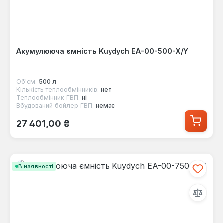
Акумулююча ємність Kuydych EA-00-500-X/Y
Об'єм:
500 л
Кількість теплообмінників:
нет
Теплообмінник ГВП:
ні
Вбудований бойлер ГВП:
немає
Звичайна ціна:
27 401,00 ₴
В наявності