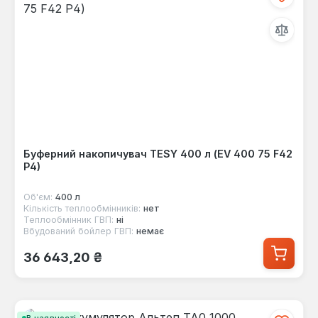
Буферний накопичувач TESY 400 л (EV 400 75 F42
P4)
Об'єм:
400 л
Кількість теплообмінників:
нет
Теплообмінник ГВП:
ні
Вбудований бойлер ГВП:
немає
Звичайна ціна:
36 643,20 ₴
В наявності