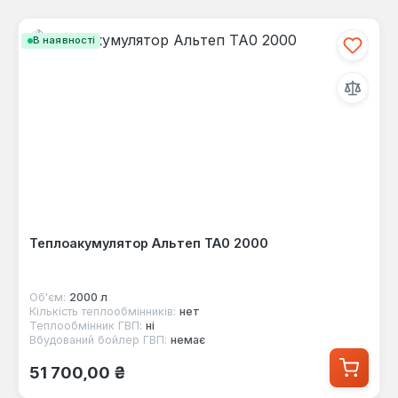
В наявності
Теплоакумулятор Альтеп ТА0 2000
Об'єм:
2000 л
Кількість теплообмінників:
нет
Теплообмінник ГВП:
ні
Вбудований бойлер ГВП:
немає
Звичайна ціна:
51 700,00 ₴