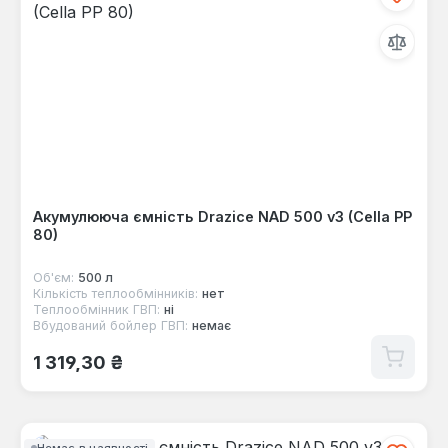
Акумулююча ємність Drazice NAD 500 v3 (Cella PP
80)
Об'єм:
500 л
Кількість теплообмінників:
нет
Теплообмінник ГВП:
ні
Вбудований бойлер ГВП:
немає
Звичайна ціна:
1 319,30 ₴
Немає в наявності