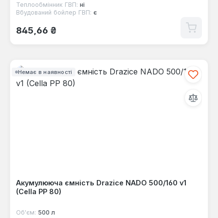
Теплообмінник ГВП:
ні
Вбудований бойлер ГВП:
є
Звичайна ціна:
845,66 ₴
Немає в наявності
Акумулююча ємність Drazice NADO 500/160 v1
(Cella PP 80)
Об'єм:
500 л