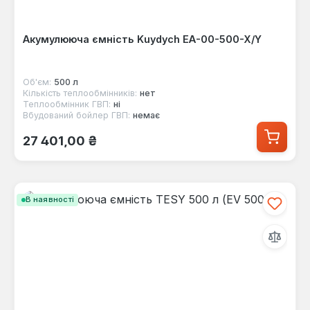
Акумулююча ємність Kuydych EA-00-500-X/Y
Об'єм:
500 л
Кількість теплообмінників:
нет
Теплообмінник ГВП:
ні
Вбудований бойлер ГВП:
немає
Звичайна ціна:
27 401,00 ₴
В наявності