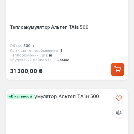
Теплоакумулятор Альтеп ТА1в 500
Об'єм:
500 л
Кількість теплообмінників:
1
Теплообмінник ГВП:
ні
Вбудований бойлер ГВП:
немає
Звичайна ціна:
31 300,00 ₴
В наявності