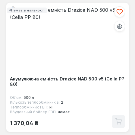
Немає в наявності
Акумулююча ємність Drazice NAD 500 v5 (Cella PP
80)
Об'єм:
500 л
Кількість теплообмінників:
2
Теплообмінник ГВП:
ні
Вбудований бойлер ГВП:
немає
Звичайна ціна:
1 370,04 ₴