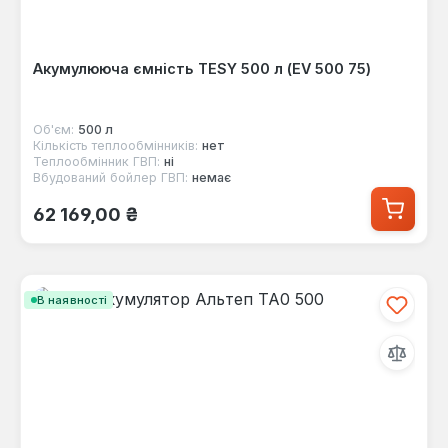
Акумулююча ємність TESY 500 л (EV 500 75)
Об'єм:
500 л
Кількість теплообмінників:
нет
Теплообмінник ГВП:
ні
Вбудований бойлер ГВП:
немає
Звичайна ціна:
62 169,00 ₴
В наявності