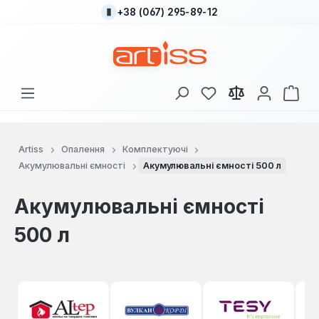
+38 (067) 295-89-12
Перейти до основного вмісту
У вас є 0 у списку
Кош
Artiss
Опалення
Комплектуючі
Акумулювальні ємності
Акумулювальні ємності 500 л
Акумулювальні ємності
500 л