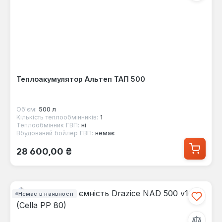
Теплоакумулятор Альтеп ТАП 500
Об'єм:
500 л
Кількість теплообмінників:
1
Теплообмінник ГВП:
ні
Вбудований бойлер ГВП:
немає
Звичайна ціна:
28 600,00 ₴
Немає в наявності