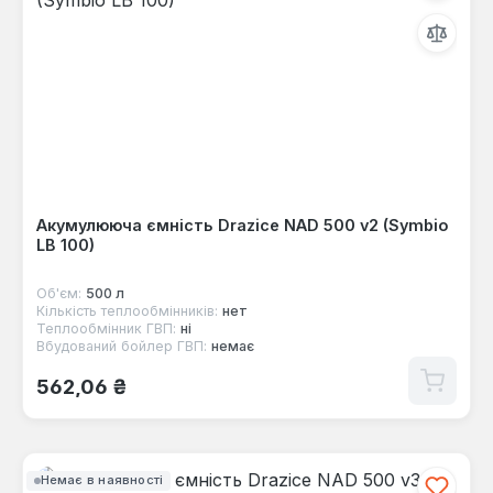
Акумулююча ємність Drazice NAD 500 v2 (Symbio
LB 100)
Об'єм:
500 л
Кількість теплообмінників:
нет
Теплообмінник ГВП:
ні
Вбудований бойлер ГВП:
немає
Звичайна ціна:
562,06 ₴
Немає в наявності