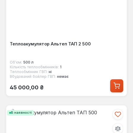
Теплоакумулятор Альтеп ТАП 2 500
Об'єм:
500 л
Кількість теплообмінників:
1
Теплообмінник ГВП:
ні
Вбудований бойлер ГВП:
немає
Звичайна ціна:
45 000,00 ₴
В наявності