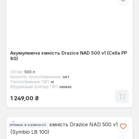
Акумулююча ємність Drazice NAD 500 v1 (Cella PP
80)
Об'єм:
500 л
Кількість теплообмінників:
нет
Теплообмінник ГВП:
ні
Вбудований бойлер ГВП:
немає
Звичайна ціна:
1 249,00 ₴
Немає в наявності