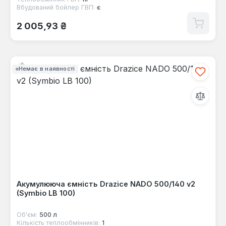
Вбудований бойлер ГВП:
є
Звичайна ціна:
2 005,93 ₴
Немає в наявності
Акумулююча ємність Drazice NADO 500/140 v2
(Symbio LB 100)
Об'єм:
500 л
Кількість теплообмінників:
1