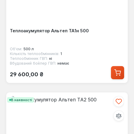
Теплоакумулятор Альтеп ТА1н 500
Об'єм:
500 л
Кількість теплообмінників:
1
Теплообмінник ГВП:
ні
Вбудований бойлер ГВП:
немає
Звичайна ціна:
29 600,00 ₴
В наявності