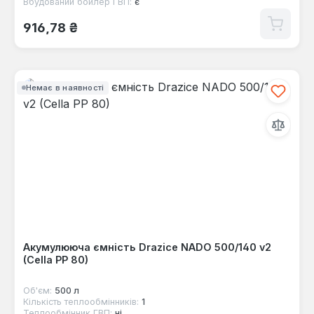
Вбудований бойлер ГВП:
є
Звичайна ціна:
916,78 ₴
Немає в наявності
Акумулююча ємність Drazice NADO 500/140 v2
(Cella PP 80)
Об'єм:
500 л
Кількість теплообмінників:
1
Теплообмінник ГВП:
ні