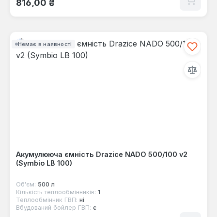
816,00 ₴
Немає в наявності
Акумулююча ємність Drazice NADO 500/100 v2
(Symbio LB 100)
Об'єм:
500 л
Кількість теплообмінників:
1
Теплообмінник ГВП:
ні
Вбудований бойлер ГВП:
є