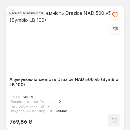
Немає в наявності
Акумулююча ємність Drazice NAD 500 v5 (Symbio
LB 100)
Об'єм:
500 л
Кількість теплообмінників:
2
Теплообмінник ГВП:
ні
Вбудований бойлер ГВП:
немає
Звичайна ціна:
769,86 ₴