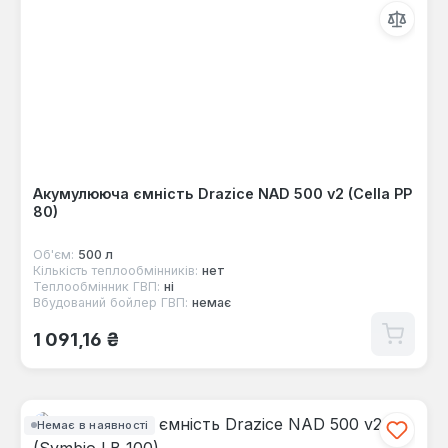
Акумулююча ємність Drazice NAD 500 v2 (Cella PP
80)
Об'єм:
500 л
Кількість теплообмінників:
нет
Теплообмінник ГВП:
ні
Вбудований бойлер ГВП:
немає
Звичайна ціна:
1 091,16 ₴
Немає в наявності