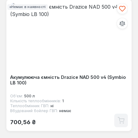
Немає в наявності
Акумулююча ємність Drazice NAD 500 v4 (Symbio
LB 100)
Об'єм:
500 л
Кількість теплообмінників:
1
Теплообмінник ГВП:
ні
Вбудований бойлер ГВП:
немає
Звичайна ціна:
700,56 ₴