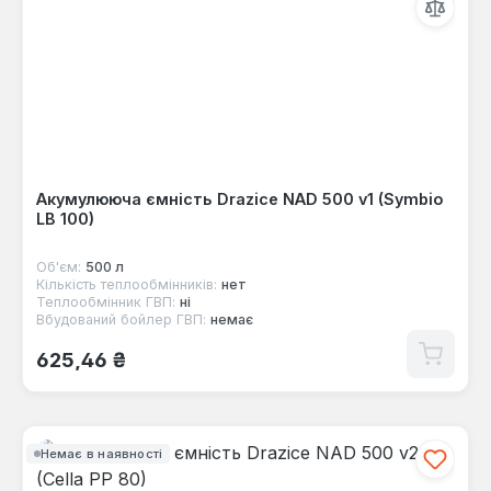
Акумулююча ємність Drazice NAD 500 v1 (Symbio
LB 100)
Об'єм:
500 л
Кількість теплообмінників:
нет
Теплообмінник ГВП:
ні
Вбудований бойлер ГВП:
немає
Звичайна ціна:
625,46 ₴
Немає в наявності