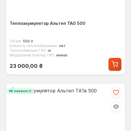
Теплоакумулятор Альтеп ТА0 500
Об'єм:
500 л
Кількість теплообмінників:
нет
Теплообмінник ГВП:
ні
Вбудований бойлер ГВП:
немає
Звичайна ціна:
23 000,00 ₴
В наявності