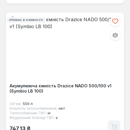
Немає в наявності
Акумулююча ємність Drazice NADO 500/100 v1
(Symbio LB 100)
Об'єм:
500 л
Кількість теплообмінників:
нет
Теплообмінник ГВП:
ні
Вбудований бойлер ГВП:
є
Звичайна ціна:
747,13 ₴