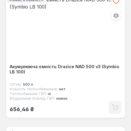
Акумулююча ємність Drazice NAD 500 v3 (Symbio
LB 100)
Об'єм:
500 л
Кількість теплообмінників:
нет
Теплообмінник ГВП:
ні
Вбудований бойлер ГВП:
немає
Звичайна ціна:
656,46 ₴