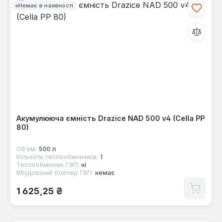
Немає в наявності
Акумулююча ємність Drazice NAD 500 v4 (Cella PP
80)
Об'єм:
500 л
Кількість теплообмінників:
1
Теплообмінник ГВП:
ні
Вбудований бойлер ГВП:
немає
Звичайна ціна:
1 625,25 ₴