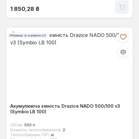
Звичайна ціна:
1 850,28 ₴
Немає в наявності
Акумулююча ємність Drazice NADO 500/100 v3
(Symbio LB 100)
Об'єм:
500 л
Кількість теплообмінників:
2
Теплообмінник ГВП:
ні