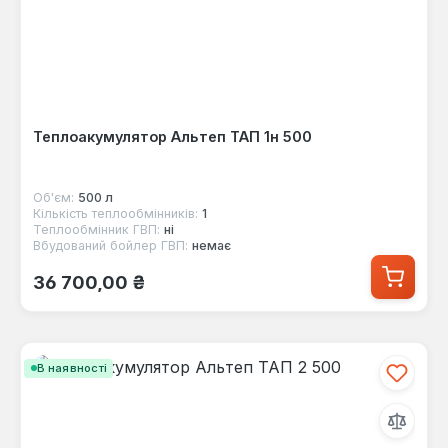
Теплоакумулятор Альтеп ТАП 1н 500
Об'єм:
500 л
Кількість теплообмінників:
1
Теплообмінник ГВП:
ні
Вбудований бойлер ГВП:
немає
Звичайна ціна:
36 700,00 ₴
В наявності