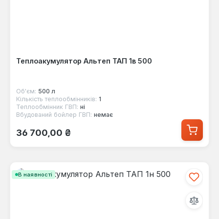
Теплоакумулятор Альтеп ТАП 1в 500
Об'єм:
500 л
Кількість теплообмінників:
1
Теплообмінник ГВП:
ні
Вбудований бойлер ГВП:
немає
Звичайна ціна:
36 700,00 ₴
В наявності