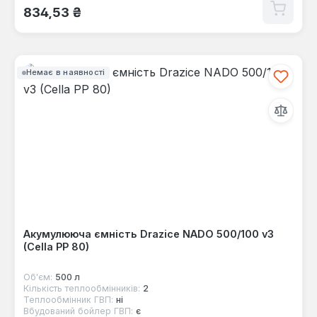
Звичайна ціна:
834,53 ₴
Немає в наявності
Акумулююча ємність Drazice NADO 500/100 v3
(Cella PP 80)
Об'єм:
500 л
Кількість теплообмінників:
2
Теплообмінник ГВП:
ні
Вбудований бойлер ГВП:
є