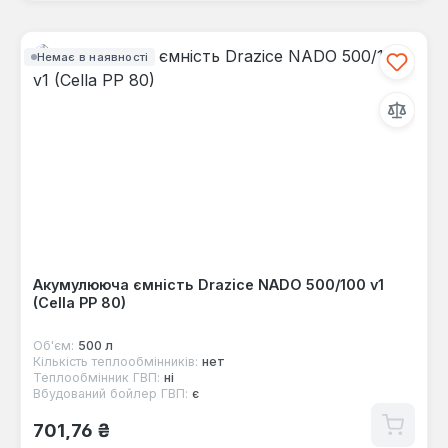
Немає в наявності
Акумулююча ємність Drazice NADO 500/100 v1
(Cella PP 80)
Об'єм:
500 л
Кількість теплообмінників:
нет
Теплообмінник ГВП:
ні
Вбудований бойлер ГВП:
є
Звичайна ціна:
701,76 ₴