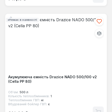
Немає в наявності
Акумулююча ємність Drazice NADO 500/100 v2
(Cella PP 80)
Об'єм:
500 л
Кількість теплообмінників:
1
Теплообмінник ГВП:
ні
Вбудований бойлер ГВП:
є
Звичайна ціна: