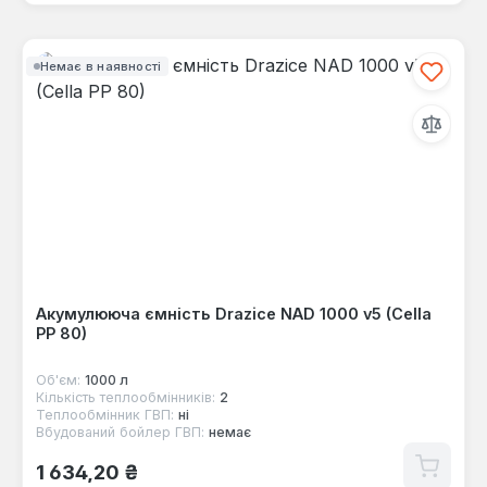
Немає в наявності
Акумулююча ємність Drazice NAD 1000 v5 (Cella
PP 80)
Об'єм:
1000 л
Кількість теплообмінників:
2
Теплообмінник ГВП:
ні
Вбудований бойлер ГВП:
немає
Звичайна ціна:
1 634,20 ₴