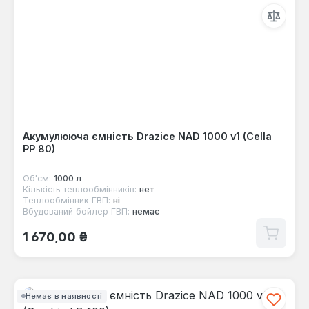
Акумулююча ємність Drazice NAD 1000 v1 (Cella
PP 80)
Об'єм:
1000 л
Кількість теплообмінників:
нет
Теплообмінник ГВП:
ні
Вбудований бойлер ГВП:
немає
Звичайна ціна:
1 670,00 ₴
Немає в наявності