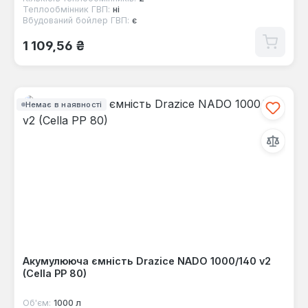
Теплообмінник ГВП:
ні
Вбудований бойлер ГВП:
є
Звичайна ціна:
1 109,56 ₴
Немає в наявності
Акумулююча ємність Drazice NADO 1000/140 v2
(Cella PP 80)
Об'єм:
1000 л