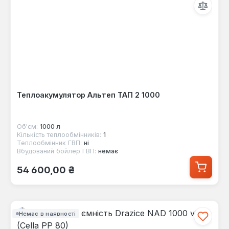
Теплоакумулятор Альтеп ТАП 2 1000
Об'єм:
1000 л
Кількість теплообмінників:
1
Теплообмінник ГВП:
ні
Вбудований бойлер ГВП:
немає
Звичайна ціна:
54 600,00 ₴
Немає в наявності