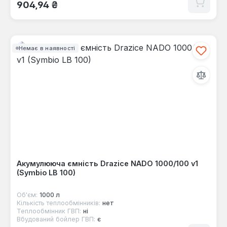
Звичайна ціна:
904,94 ₴
Немає в наявності
Акумулююча ємність Drazice NADO 1000/100 v1
(Symbio LB 100)
Об'єм:
1000 л
Кількість теплообмінників:
нет
Теплообмінник ГВП:
ні
Вбудований бойлер ГВП:
є