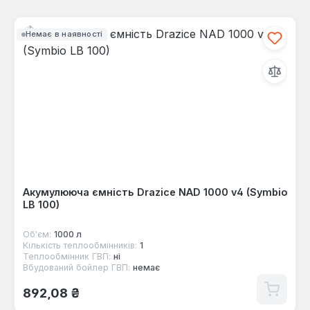
Немає в наявності
Акумулююча ємність Drazice NAD 1000 v4 (Symbio
LB 100)
Об'єм:
1000 л
Кількість теплообмінників:
1
Теплообмінник ГВП:
ні
Вбудований бойлер ГВП:
немає
Звичайна ціна:
892,08 ₴