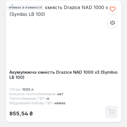
Немає в наявності
Акумулююча ємність Drazice NAD 1000 v3 (Symbio
LB 100)
Об'єм:
1000 л
Кількість теплообмінників:
нет
Теплообмінник ГВП:
ні
Вбудований бойлер ГВП:
немає
Звичайна ціна:
855,54 ₴