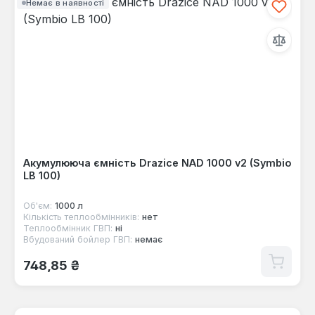
Немає в наявності
Акумулююча ємність Drazice NAD 1000 v2 (Symbio
LB 100)
Об'єм:
1000 л
Кількість теплообмінників:
нет
Теплообмінник ГВП:
ні
Вбудований бойлер ГВП:
немає
Звичайна ціна:
748,85 ₴