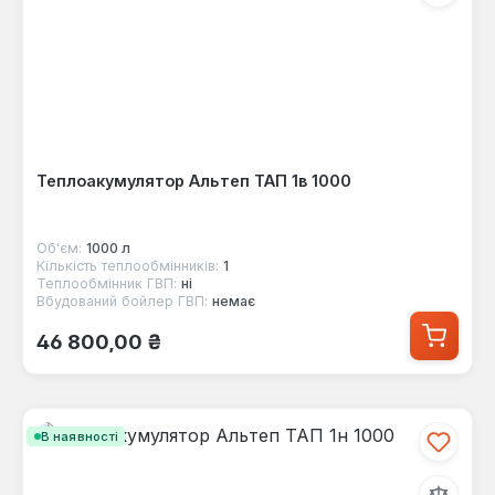
Теплоакумулятор Альтеп ТАП 1в 1000
Об'єм:
1000 л
Кількість теплообмінників:
1
Теплообмінник ГВП:
ні
Вбудований бойлер ГВП:
немає
Звичайна ціна:
46 800,00 ₴
В наявності