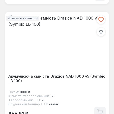
Немає в наявності
Акумулююча ємність Drazice NAD 1000 v5 (Symbio
LB 100)
Об'єм:
1000 л
Кількість теплообмінників:
2
Теплообмінник ГВП:
ні
Вбудований бойлер ГВП:
немає
Звичайна ціна:
964,51 ₴