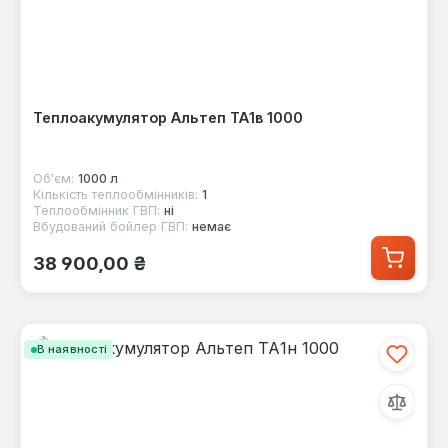
Теплоакумулятор Альтеп ТА1в 1000
Об'єм:
1000 л
Кількість теплообмінників:
1
Теплообмінник ГВП:
ні
Вбудований бойлер ГВП:
немає
Звичайна ціна:
38 900,00 ₴
В наявності