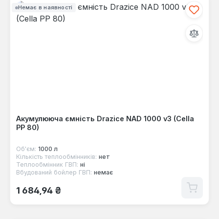
Немає в наявності
Акумулююча ємність Drazice NAD 1000 v3 (Cella
PP 80)
Об'єм:
1000 л
Кількість теплообмінників:
нет
Теплообмінник ГВП:
ні
Вбудований бойлер ГВП:
немає
Звичайна ціна:
1 684,94 ₴