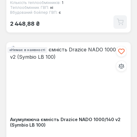
Кількість теплообмінників:
1
Теплообмінник ГВП:
ні
Вбудований бойлер ГВП:
є
Звичайна ціна:
2 448,88 ₴
Немає в наявності
Акумулююча ємність Drazice NADO 1000/140 v2
(Symbio LB 100)