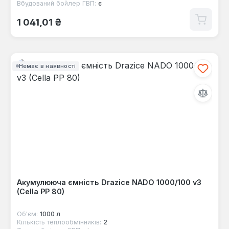
Вбудований бойлер ГВП:
є
Звичайна ціна:
1 041,01 ₴
Немає в наявності
Акумулююча ємність Drazice NADO 1000/100 v3
(Cella PP 80)
Об'єм:
1000 л
Кількість теплообмінників:
2