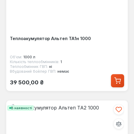
Теплоакумулятор Альтеп ТА1н 1000
Об'єм:
1000 л
Кількість теплообмінників:
1
Теплообмінник ГВП:
ні
Вбудований бойлер ГВП:
немає
Звичайна ціна:
39 500,00 ₴
В наявності