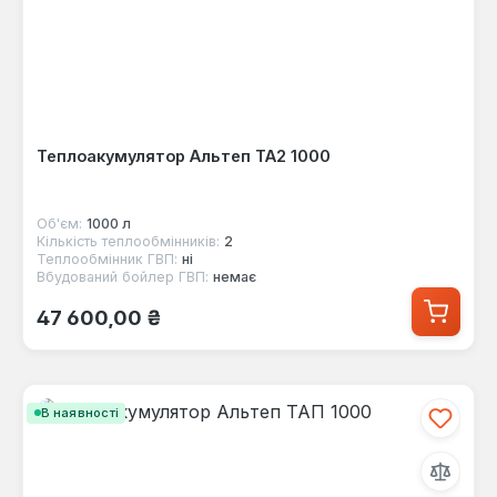
Теплоакумулятор Альтеп ТА2 1000
Об'єм:
1000 л
Кількість теплообмінників:
2
Теплообмінник ГВП:
ні
Вбудований бойлер ГВП:
немає
Звичайна ціна:
47 600,00 ₴
В наявності