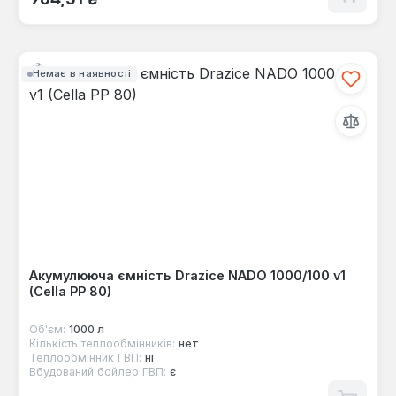
Немає в наявності
Акумулююча ємність Drazice NADO 1000/100 v1
(Cella PP 80)
Об'єм:
1000 л
Кількість теплообмінників:
нет
Теплообмінник ГВП:
ні
Вбудований бойлер ГВП:
є