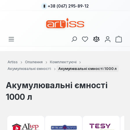
+38 (067) 295-89-12
Перейти до основного вмісту
У вас є 0 у списку
Кош
Artiss
Опалення
Комплектуючі
Акумулювальні ємності
Акумулювальні ємності 1000 л
Акумулювальні ємності
1000 л