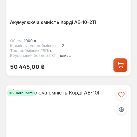
Акумулююча ємність Корді AE-10-2TI
Об'єм:
1000 л
Кількість теплообмінників:
2
Теплообмінник ГВП:
є
Вбудований бойлер ГВП:
немає
Звичайна ціна:
50 445,00 ₴
В наявності