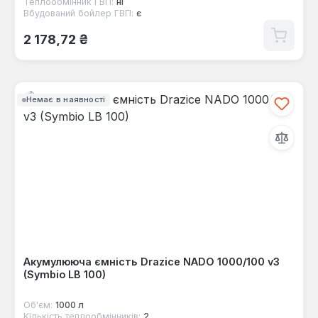
Теплообмінник ГВП:
ні
Вбудований бойлер ГВП:
є
Звичайна ціна:
2 178,72 ₴
Немає в наявності
Акумулююча ємність Drazice NADO 1000/100 v3
(Symbio LB 100)
Об'єм:
1000 л
Кількість теплообмінників:
2