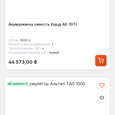
Акумулююча ємність Корді AE-10TI
Об'єм:
1000 л
Кількість теплообмінників:
1
Теплообмінник ГВП:
є
Вбудований бойлер ГВП:
немає
Звичайна ціна:
44 573,00 ₴
В наявності