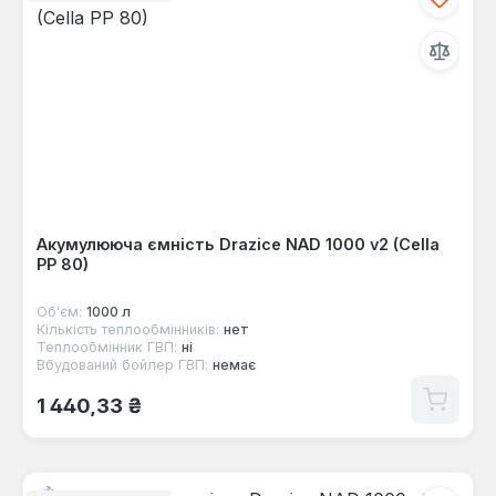
Акумулююча ємність Drazice NAD 1000 v2 (Cella
PP 80)
Об'єм:
1000 л
Кількість теплообмінників:
нет
Теплообмінник ГВП:
ні
Вбудований бойлер ГВП:
немає
Звичайна ціна:
1 440,33 ₴