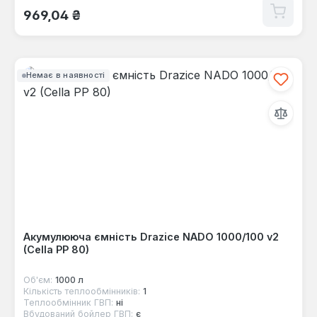
Звичайна ціна:
969,04 ₴
Немає в наявності
Акумулююча ємність Drazice NADO 1000/100 v2
(Cella PP 80)
Об'єм:
1000 л
Кількість теплообмінників:
1
Теплообмінник ГВП:
ні
Вбудований бойлер ГВП:
є