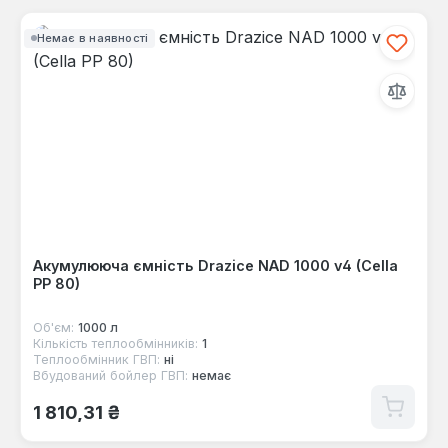
Немає в наявності
Акумулююча ємність Drazice NAD 1000 v4 (Cella
PP 80)
Об'єм:
1000 л
Кількість теплообмінників:
1
Теплообмінник ГВП:
ні
Вбудований бойлер ГВП:
немає
Звичайна ціна:
1 810,31 ₴