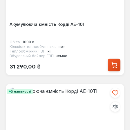
Акумулююча ємність Корді AE-10I
Об'єм:
1000 л
Кількість теплообмінників:
нет
Теплообмінник ГВП:
ні
Вбудований бойлер ГВП:
немає
Звичайна ціна:
31 290,00 ₴
В наявності