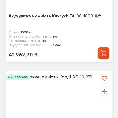
Акумулююча ємність Kuydych EA-00-1000-X/Y
Об'єм:
1000 л
Кількість теплообмінників:
нет
Теплообмінник ГВП:
ні
Вбудований бойлер ГВП:
немає
Звичайна ціна:
42 962,70 ₴
В наявності