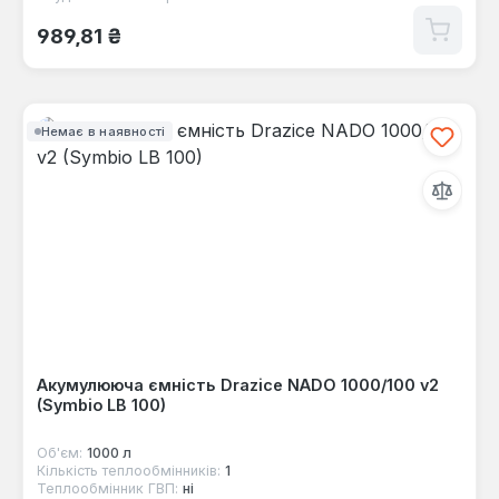
Звичайна ціна:
989,81 ₴
Немає в наявності
Акумулююча ємність Drazice NADO 1000/100 v2
(Symbio LB 100)
Об'єм:
1000 л
Кількість теплообмінників:
1
Теплообмінник ГВП:
ні