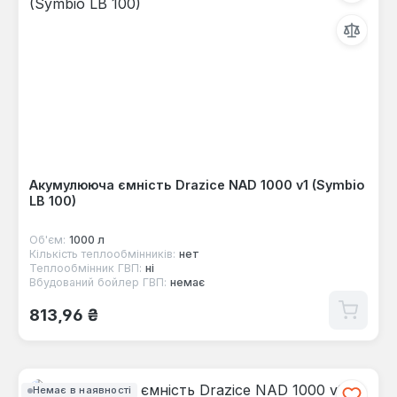
Акумулююча ємність Drazice NAD 1000 v1 (Symbio
LB 100)
Об'єм:
1000 л
Кількість теплообмінників:
нет
Теплообмінник ГВП:
ні
Вбудований бойлер ГВП:
немає
Звичайна ціна:
813,96 ₴
Немає в наявності