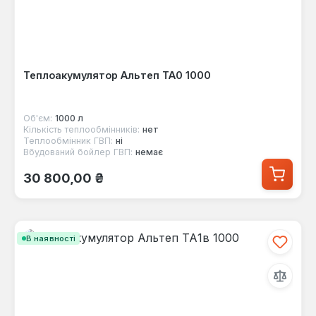
Теплоакумулятор Альтеп ТА0 1000
Об'єм:
1000 л
Кількість теплообмінників:
нет
Теплообмінник ГВП:
ні
Вбудований бойлер ГВП:
немає
Звичайна ціна:
30 800,00 ₴
В наявності