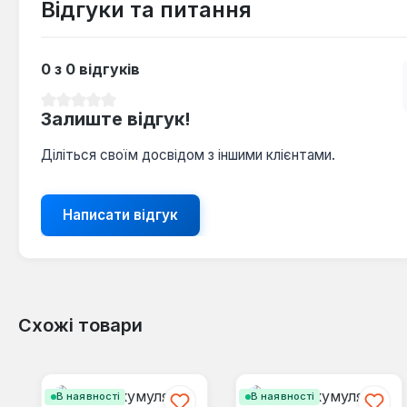
Відгуки та питання
0 з 0 відгуків
Середня оцінка 0 з 5 зірок
Залиште відгук!
Діліться своїм досвідом з іншими клієнтами.
Написати відгук
Схожі товари
Пропустити галерею продуктів
В наявності
В наявності