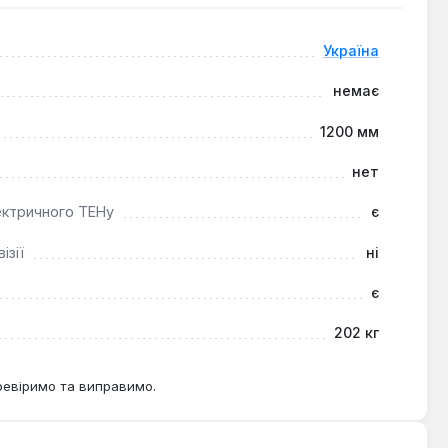
Україна
немає
истем опалення у приватних будинках, котеджах, а
1200 мм
пла, де необхідно згладжувати піки виробництва та
нет
ектричного ТЕНу
є
ізії
ні
є
202 кг
ревіримо та виправимо.