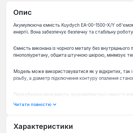
Опис
Акумулююча ємність Kuydych EA-00-1500-X/Y об'ємом 1
енергії. Вона забезпечує безпечну та стабільну робо
Ємність виконана із чорного металу без внутрішнього 
пінополіуретану, обшита штучною шкірою, мінімізує т
Модель може використовуватися як у відкритих, так і 
різьбу, а діаметр підключення контуру опалення станови
Передбачена можливість доукомплектації ємності еле
індивідуальних потреб системи.
Читати повністю
Оптимізація теплопостачання:
Накопичує надлишк
Характеристики
Універсальність підключення:
Сумісна з твердоп