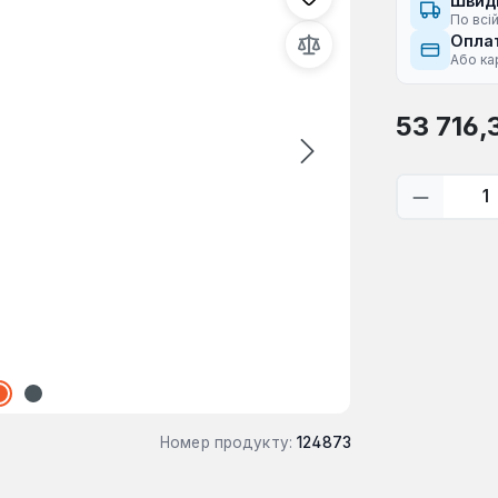
Швид
По всій
Оплат
Або ка
Звичайна ці
53 716,
Кількіс
Номер продукту:
124873