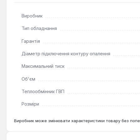
Гідравлічна стрілка:
Виконує функцію гідравлічно
Ефективна теплоізоляція:
Шар пінополіуретану 100
Виробник
Можливість розширення:
Дозволяє встановлення 
Тип обладнання
Акумулююча ємність Kuydych EA-00-1500-X/Y є ключов
Гарантія
також на комерційних та промислових об'єктах. Вона 
споживання енергії.
Діаметр підключення контуру опалення
Максимальний тиск
Об'єм
Теплообмінник ГВП
Розміри
Виробник може змінювати характеристики товару без попе