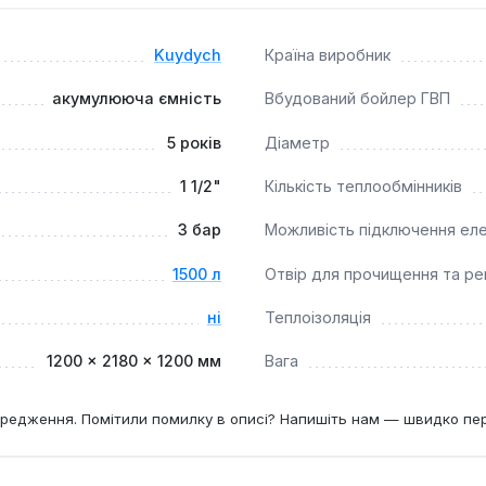
ї стрілки, що спрощує проектування та монтаж системи.
 мм забезпечує мінімальні втрати тепла.
Kuydych
Країна виробник
електричного ТЕНу або додаткових теплообмінників.
акумулююча ємність
Вбудований бойлер ГВП
им елементом для підвищення ефективності та надійності с
5 років
Діаметр
особливо актуальна для систем з непостійними джерелами те
1 1/2"
Кількість теплообмінників
3 бар
Можливість підключення ел
1500 л
Отвір для прочищення та рев
ні
Теплоізоляція
1200 × 2180 × 1200 мм
Вага
редження. Помітили помилку в описі? Напишіть нам — швидко пе