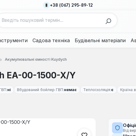
+38 (067) 295-89-12
нструменти
Садова техніка
Будівельні матеріали
А
Акумулювальні ємності Kuydych
h EA-00-1500-X/Y
ГВП:
ні
Вбудований бойлер ГВП:
немає
Теплоізоляція:
є
Країна 
Офіці
Від ви