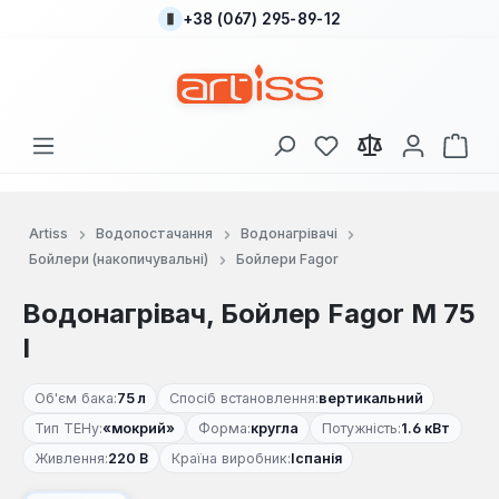
+38 (067) 295-89-12
Перейти до основного вмісту
У вас є 0 у списку
Кош
Artiss
Водопостачання
Водонагрівачі
Бойлери (накопичувальні)
Бойлери Fagor
Водонагрівач, Бойлер Fagor M 75
I
Об'єм бака:
75 л
Спосіб встановлення:
вертикальний
Тип ТЕНу:
«мокрий»
Форма:
кругла
Потужність:
1.6 кВт
Живлення:
220 В
Країна виробник:
Іспанія