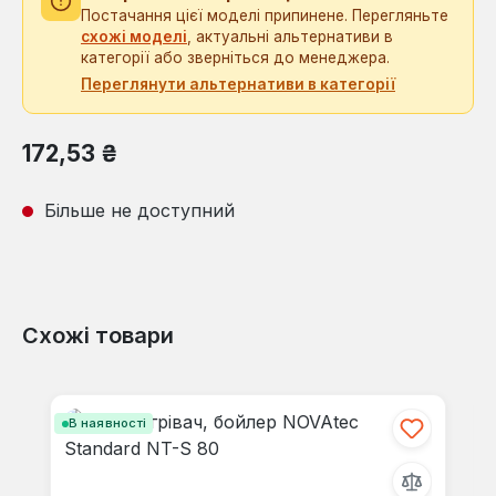
Постачання цієї моделі припинене. Перегляньте
схожі моделі
, актуальні альтернативи в
категорії або зверніться до менеджера.
Переглянути альтернативи в категорії
Звичайна ціна:
172,53 ₴
Більше не доступний
Схожі товари
Пропустити галерею продуктів
В наявності