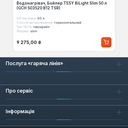
Водонагрівач, Бойлер TESY BiLight Slim 50 л
(GCH 503520 B12 TSR)
Об'єм бака:
50 л
Спосіб встановлення:
горизонтальний
Тип ТЕНу:
«мокрий»
Форма:
slim
Звичайна ціна:
9 275,00 ₴
Послуга «гаряча лінія»
Про сервіс
Інформація