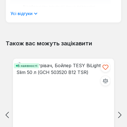
Відображати рецензії лише поточною
мовою.
Усі відгуки
Також вас можуть зацікавити
Відгуків не знайдено. Поділіться
своїми знаннями з іншими.
Пропустити галерею продуктів
В наявності