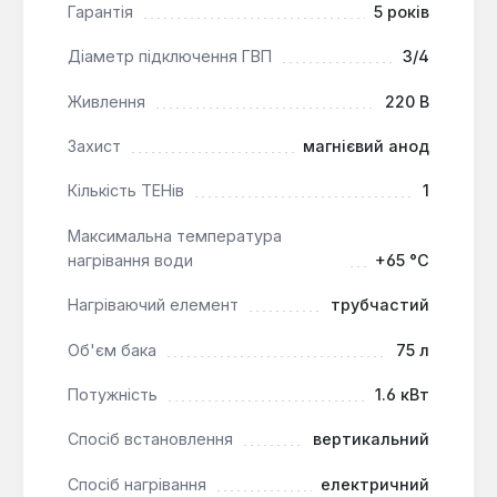
тиску, термостат для регулювання
Гарантія
5 років
температури в діапазоні 5–65°C та захист від
Діаметр підключення ГВП
3/4
перегріву.
Зручне керування:
зовнішня терморегуляція
Живлення
220 В
та індикація роботи дозволяють легко
контролювати режим нагріву.
Захист
магнієвий анод
Кількість ТЕНів
1
Бойлер Fagor M 75 I підходить для щоденного
використання сім'єю з 2–3 осіб. Його можна
Максимальна температура
встановити в приміщеннях з підвищеною
нагрівання води
+65 °С
вологістю завдяки відповідному ступеню захисту.
Модель ефективно працює в стандартних
Нагріваючий елемент
трубчастий
системах гарячого водопостачання з
Об'єм бака
75 л
підключенням діаметром 3/4 дюйма.
Потужність
1.6 кВт
Спосіб встановлення
вертикальний
Спосіб нагрівання
електричний