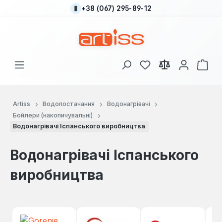
+38 (067) 295-89-12
Перейти до основного вмісту
У вас є 0 у списку
Кош
Artiss
Водопостачання
Водонагрівачі
Бойлери (накопичувальні)
Водонагрівачі Іспанського виробництва
Водонагрівачі Іспанського
виробництва