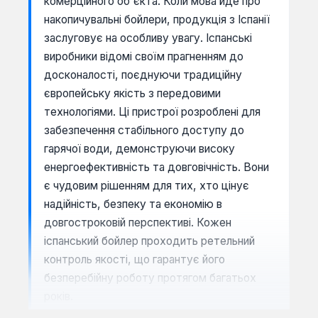
комерційного об'єкта. Коли мова йде про
накопичувальні бойлери, продукція з Іспанії
заслуговує на особливу увагу. Іспанські
виробники відомі своїм прагненням до
досконалості, поєднуючи традиційну
європейську якість з передовими
технологіями. Ці пристрої розроблені для
забезпечення стабільного доступу до
гарячої води, демонструючи високу
енергоефективність та довговічність. Вони
є чудовим рішенням для тих, хто цінує
надійність, безпеку та економію в
довгостроковій перспективі. Кожен
іспанський бойлер проходить ретельний
контроль якості, що гарантує його
безперебійну роботу протягом багатьох
років.