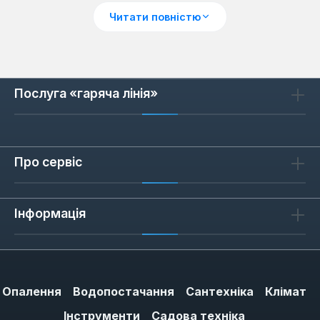
Чому варто обрати бойлер
Читати повністю
виробництва Іспанії?
Іспанські накопичувальні водонагрівачі
відрізняються від аналогів з інших країн
низкою ключових переваг, які роблять їх
Послуга «гаряча лінія»
привабливим вибором для споживачів.
Основний акцент робиться на використанні
високоякісних матеріалів та інноваційних
Про сервіс
технологій, що забезпечують
неперевершену ефективність та тривалий
термін служби. Це не просто прилади для
Інформація
нагріву води, а продумані системи, що
інтегрують сучасні рішення для оптимізації
споживання енергії та підвищення рівня
комфорту.
Опалення
Водопостачання
Сантехніка
Клімат
Висока енергоефективність:
Багато
Інструменти
Садова техніка