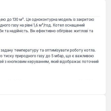
щею до 130 м². Ця одноконтурна модель із закритою
ого газу на рівні 1,6 м³/год. Котел оснащений
та надійність. Він ефективно обігріває житлові та
 задану температуру та оптимізувати роботу котла.
го тиску природного газу до 5 мбар, що є важливою
лей з кнопковим керуванням, який відображає поточний
ня: 30-85°C для радіаторного опалення та 30-45°C
атчика температури дозволяє автоматично коригувати
й насос з автоматичним повітровідвідником, манометр,