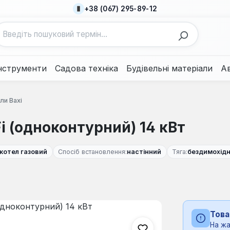
+38 (067) 295-89-12
нструменти
Садова техніка
Будівельні матеріали
А
ли Baxi
Fi (одноконтурний) 14 кВт
котел газовий
Спосіб встановлення:
настінний
Тяга:
бездимохід
Това
На жа