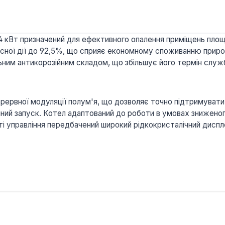
 14 кВт призначений для ефективного опалення приміщень пло
ної дії до 92,5%, що сприяє економному споживанню природн
им антикорозійним складом, що збільшує його термін служби 
рервної модуляції полум'я, що дозволяє точно підтримувати
ний запуск. Котел адаптований до роботи в умовах знижено
сті управління передбачений широкий рідкокристалічний дисп
ує два діапазони регулювання температури в системі опален
лежна автоматика з можливістю підключення зовнішнього д
чуючи комфорт та економію.
иконана з латуні та включає енергозберігаючий циркуляційни