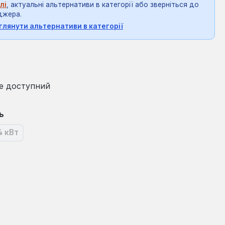
лі
, актуальні альтернативи в категорії або зверніться до
джера.
глянути альтернативи в категорії
на:
е доступний
ь
4 кВт
я наразі недоступна.)
(Ця опція наразі недоступна.)