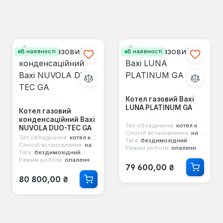
В наявності
В наявності
Котел газовий Baxi
LUNA PLATINUM GA
Котел газовий
конденсаційний Baxi
Тип обладнання:
котел конденсаційний
NUVOLA DUO-TEC GA
Спосіб встановлення:
настінний
Тип обладнання:
котел конденсаційний
Тяга:
бездимохідний
Спосіб встановлення:
настінний
Режим роботи:
опалення та гаряча вода
Тяга:
бездимохідний
Режим роботи:
опалення та гаряча вода
Звичайна ціна:
79 600,00 ₴
Звичайна ціна:
80 800,00 ₴