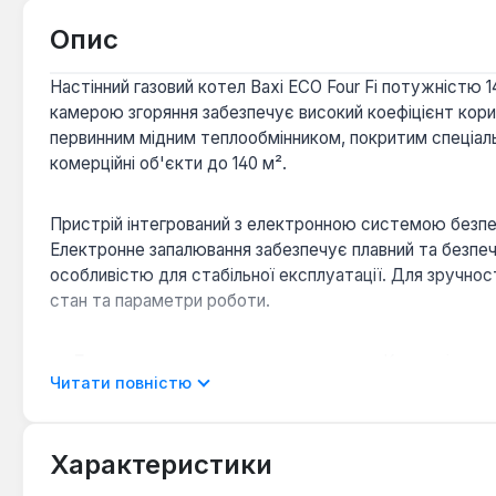
Опис
Настінний газовий котел Baxi ECO Four Fi потужністю
камерою згоряння забезпечує високий коефіцієнт корис
первинним мідним теплообмінником, покритим спеціальн
комерційні об'єкти до 140 м².
Пристрій інтегрований з електронною системою безпе
Електронне запалювання забезпечує плавний та безпеч
особливістю для стабільної експлуатації. Для зручно
стан та параметри роботи.
Гнучке регулювання температури:
Котел підтрим
Читати повністю
для системи «тепла підлога».
Погодозалежна автоматика:
Вбудована погодоза
роботу котла залежно від погодних умов, забезпе
Характеристики
Надійна гідравлічна система:
Гідравлічна група в