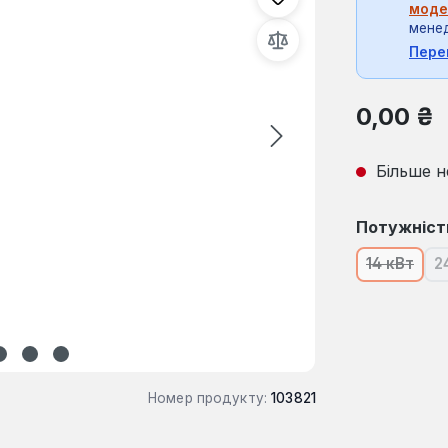
моде
мене
Пере
Звичайна ці
0,00 ₴
Більше н
Виберіть
Потужніст
14 кВт
2
(Ця опці
Номер продукту:
103821