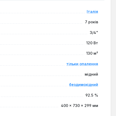
я.
'я, системою захисту від блокування насоса та
Італія
7 років
инках, котеджах, квартирах та інших приміщеннях, де
3/4"
тачання. Компактні розміри та настінний тип установки
ння довготривалої та безперебійної роботи системи.
120 Вт
130 м²
тільки опалення
мідний
бездимохідний
92.5 %
400 × 730 × 299 мм