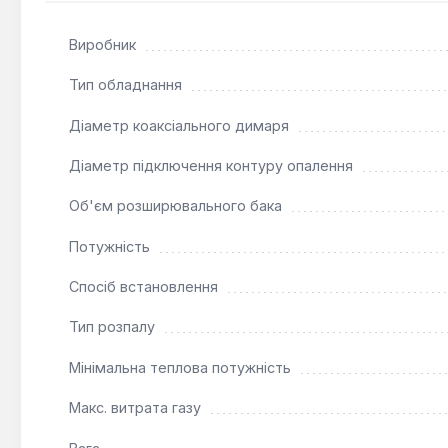
автоматичний байпас та фільтр на вході холодної в
Системи безпеки:
Пристрій оснащений електронно
Виробник
триходового клапана, а також захистом від замерза
Тип обладнання
Котел Baxi ECO Four Fi 14 кВт є оптимальним рішення
Діаметр коаксіального димаря
потрібне лише опалення. Можливість підключення бойле
спрощують монтаж навіть в обмеженому просторі. Рек
Діаметр підключення контуру опалення
Об'єм розширювального бака
Потужність
Спосіб встановлення
Тип розпалу
Мінімальна теплова потужність
Макс. витрата газу