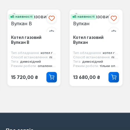
В наявності
В наявності
Котел газовий
Котел газовий
Вулкан В
Вулкан
Тип обладнання:
котел газовий
Тип обладнання:
котел газовий
Спосіб встановлення:
підлоговий
Спосіб встановлення:
підлоговий
Тяга:
димохідний
Тяга:
димохідний
Режим роботи:
опалення та гаряча вода
Режим роботи:
тільки опалення
Звичайна ціна:
Звичайна ціна:
15 720,00 ₴
13 680,00 ₴