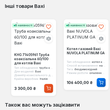
Інші товари Baxi
Пропустити галерею продуктів
В наявності
В наявності
Котел газовий Baxi
NUVOLA PLATINUM GA
KHG 71405961 Труба
коаксіальна 60/100
Тип обладнання:
котел конденсаційний
для котлів Baxi
Спосіб встановлення:
настінний
Тип обладнання:
труба конденсаційна
Тяга:
бездимохідний
Для моделей:
Baxi
Режим роботи:
опалення та гаряча вода
Діаметр коаксіального димаря:
60/100 мм
Країна виробник:
Італія
Звичайна ціна:
106 400,00 ₴
Звичайна ціна:
3 300,00 ₴
Також вас можуть зацікавити