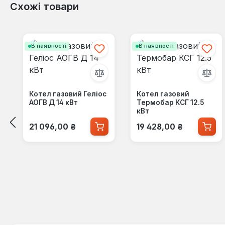
Схожі товари
Пропустити галерею продуктів
В наявності
В наявності
Котел газовий Геліос
Котел газовий
АОГВ Д 14 кВт
Термобар КСГ 12.5
кВт
Звичайна ціна:
Звичайна ціна:
21 096,00 ₴
19 428,00 ₴