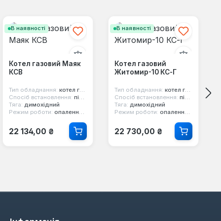
В наявності
В наявності
Котел газовий Маяк
Котел газовий
КСВ
Житомир-10 КС-Г
Тип обладнання:
котел газовий
Тип обладнання:
котел газовий
Спосіб встановлення:
підлоговий
Спосіб встановлення:
підлоговий
Тяга:
димохідний
Тяга:
димохідний
Режим роботи:
опалення та гаряча вода
Режим роботи:
опалення та гаряча вода
Звичайна ціна:
Звичайна ціна:
22 134,00 ₴
22 730,00 ₴