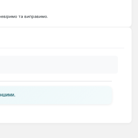
ревіримо та виправимо.
іншими.