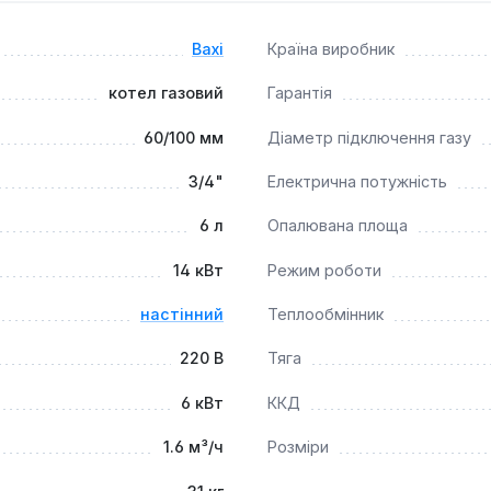
оди, що гарантує стабільну та безпечну циркуляцію теплоносі
ю системою самодіагностики, іонізаційним контролем полум
Baxi
Країна виробник
ння та перегріву, що підвищує безпеку експлуатації.
котел газовий
Гарантія
м для створення автономної системи опалення в житлових буд
60/100 мм
Діаметр підключення газу
ра непрямого нагріву дозволяє організувати гаряче водопос
омендовано щорічне сервісне обслуговування для забезпече
3/4"
Електрична потужність
6 л
Опалювана площа
14 кВт
Режим роботи
настінний
Теплообмінник
220 В
Тяга
6 кВт
ККД
1.6 м³/ч
Розміри