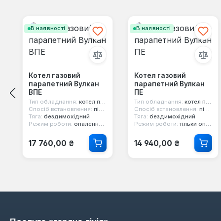
Пропустити галерею продуктів
В наявності
В наявності
Котел газовий
Котел газовий
парапетний Вулкан
парапетний Вулкан
ВПЕ
ПЕ
Тип обладнання:
котел парапетний
Тип обладнання:
котел парапетний
Спосіб встановлення:
підлоговий
Спосіб встановлення:
підлоговий
Тяга:
бездимохідний
Тяга:
бездимохідний
Режим роботи:
опалення та гаряча вода
Режим роботи:
тільки опалення
Звичайна ціна:
Звичайна ціна:
17 760,00 ₴
14 940,00 ₴