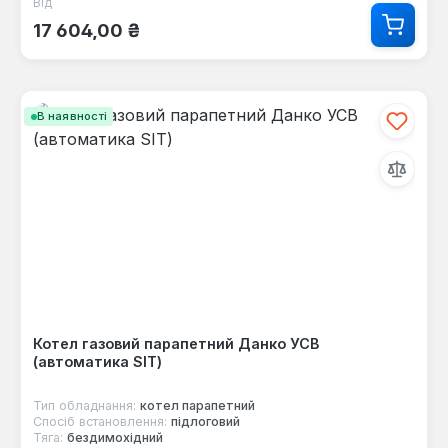
Від
Звичайна ціна:
17 604,00 ₴
В наявності
Котел газовий парапетний Данко УСВ
(автоматика SIT)
Тип обладнання:
котел парапетний
Спосіб встановлення:
підлоговий
Тяга:
бездимохідний