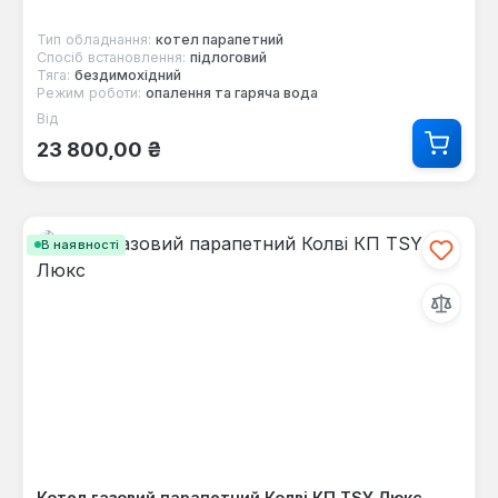
Тип обладнання:
котел парапетний
Спосіб встановлення:
підлоговий
Тяга:
бездимохідний
Режим роботи:
опалення та гаряча вода
Від
Звичайна ціна:
23 800,00 ₴
В наявності
Котел газовий парапетний Колві КП TSY Люкс