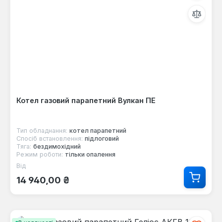
Котел газовий парапетний Вулкан ПЕ
Тип обладнання:
котел парапетний
Спосіб встановлення:
підлоговий
Тяга:
бездимохідний
Режим роботи:
тільки опалення
Від
Звичайна ціна:
14 940,00 ₴