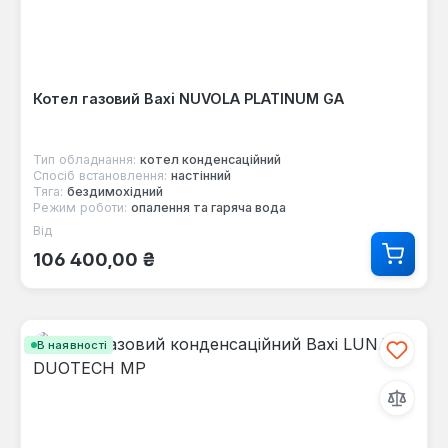
Котел газовий Baxi NUVOLA PLATINUM GA
Тип обладнання:
котел конденсаційний
Спосіб встановлення:
настінний
Тяга:
бездимохідний
Режим роботи:
опалення та гаряча вода
Від
Звичайна ціна:
106 400,00 ₴
В наявності