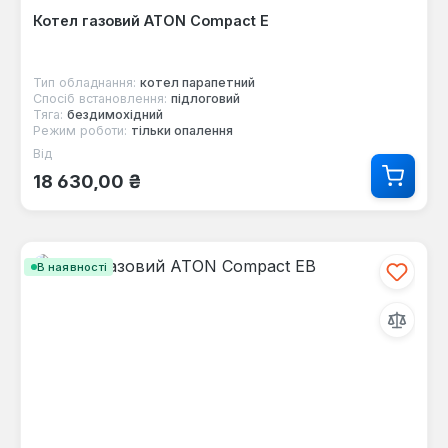
Котел газовий ATON Compact E
Тип обладнання:
котел парапетний
Спосіб встановлення:
підлоговий
Тяга:
бездимохідний
Режим роботи:
тільки опалення
Від
Звичайна ціна:
18 630,00 ₴
В наявності