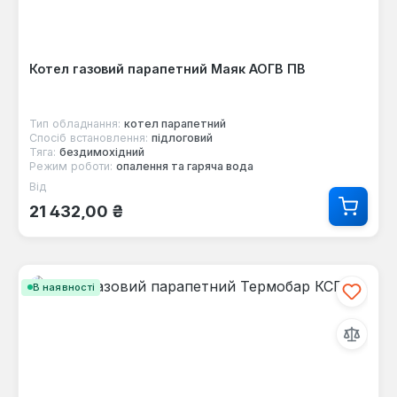
Котел газовий парапетний Маяк АОГВ ПВ
Тип обладнання:
котел парапетний
Спосіб встановлення:
підлоговий
Тяга:
бездимохідний
Режим роботи:
опалення та гаряча вода
Від
Звичайна ціна:
21 432,00 ₴
В наявності