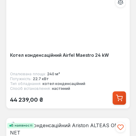
Котел конденсаційний Airfel Maestro 24 kW
Опалювана площа:
240 м²
Потужність:
22.7 кВт
Тип обладнання:
котел конденсаційний
Спосіб встановлення:
настінний
Звичайна ціна:
44 239,00 ₴
В наявності