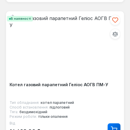
В наявності
Котел газовий парапетний Геліос АОГВ ПМ-У
Тип обладнання:
котел парапетний
Спосіб встановлення:
підлоговий
Тяга:
бездимохідний
Режим роботи:
тільки опалення
Від
Звичайна ціна: