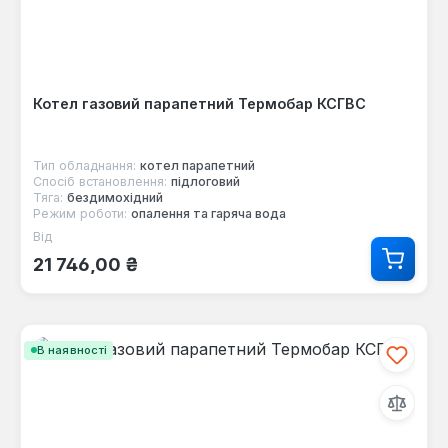
Котел газовий парапетний Термобар КСГВС
Тип обладнання:
котел парапетний
Спосіб встановлення:
підлоговий
Тяга:
бездимохідний
Режим роботи:
опалення та гаряча вода
Від
Звичайна ціна:
21 746,00 ₴
В наявності