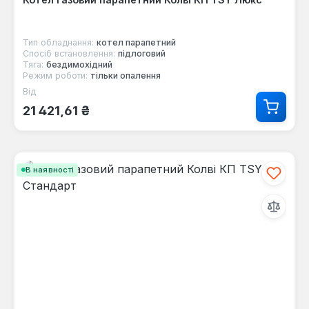
Тип обладнання:
котел парапетний
Спосіб встановлення:
підлоговий
Тяга:
бездимохідний
Режим роботи:
тільки опалення
Від
Звичайна ціна:
21 421,61 ₴
В наявності