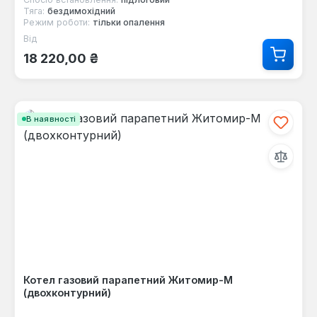
Тяга:
бездимохідний
Режим роботи:
тільки опалення
Від
Звичайна ціна:
18 220,00 ₴
В наявності
Котел газовий парапетний Житомир-М
(двохконтурний)