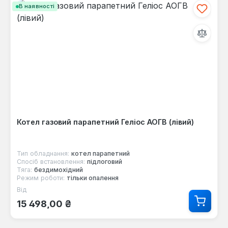
В наявності
Котел газовий парапетний Геліос АОГВ (лівий)
Тип обладнання:
котел парапетний
Спосіб встановлення:
підлоговий
Тяга:
бездимохідний
Режим роботи:
тільки опалення
Від
Звичайна ціна:
15 498,00 ₴