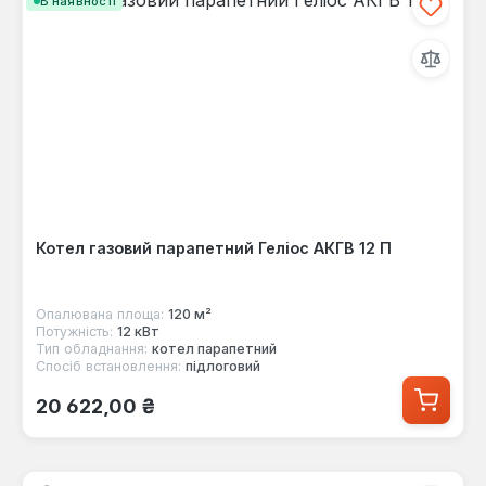
В наявності
Котел газовий парапетний Геліос АКГВ 12 П
Опалювана площа:
120 м²
Потужність:
12 кВт
Тип обладнання:
котел парапетний
Спосіб встановлення:
підлоговий
Звичайна ціна:
20 622,00 ₴