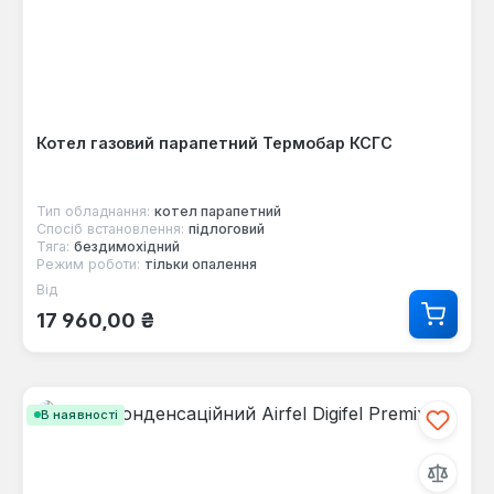
Котел газовий парапетний Термобар КСГС
Тип обладнання:
котел парапетний
Спосіб встановлення:
підлоговий
Тяга:
бездимохідний
Режим роботи:
тільки опалення
Від
Звичайна ціна:
17 960,00 ₴
В наявності