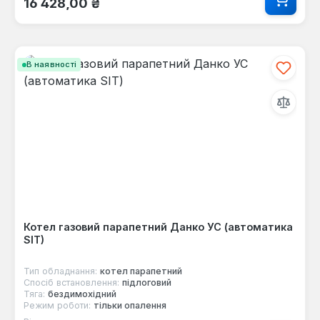
16 428,00 ₴
В наявності
Котел газовий парапетний Данко УС (автоматика
SIT)
Тип обладнання:
котел парапетний
Спосіб встановлення:
підлоговий
Тяга:
бездимохідний
Режим роботи:
тільки опалення