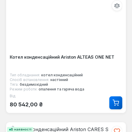
Котел конденсаційний Ariston ALTEAS ONE NET
Тип обладнання:
котел конденсаційний
Спосіб встановлення:
настінний
Тяга:
бездимохідний
Режим роботи:
опалення та гаряча вода
Від
Звичайна ціна:
80 542,00 ₴
В наявності