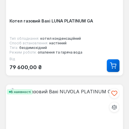
Котел газовий Baxi LUNA PLATINUM GA
Тип обладнання:
котел конденсаційний
Спосіб встановлення:
настінний
Тяга:
бездимохідний
Режим роботи:
опалення та гаряча вода
Від
Звичайна ціна:
79 600,00 ₴
В наявності