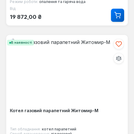
Режим роботи:
опалення та гаряча вода
Від
Звичайна ціна:
19 872,00 ₴
В наявності
Котел газовий парапетний Житомир-М
Тип обладнання:
котел парапетний
Спосіб встановлення:
підлоговий