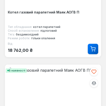
Котел газовий парапетний Маяк АОГВ П
Тип обладнання:
котел парапетний
Спосіб встановлення:
підлоговий
Тяга:
бездимохідний
Режим роботи:
тільки опалення
Від
Звичайна ціна:
18 762,00 ₴
В наявності