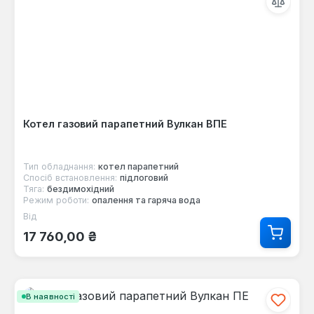
Котел газовий парапетний Вулкан ВПЕ
Тип обладнання:
котел парапетний
Спосіб встановлення:
підлоговий
Тяга:
бездимохідний
Режим роботи:
опалення та гаряча вода
Від
Звичайна ціна:
17 760,00 ₴
В наявності