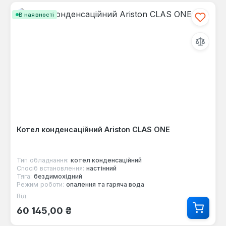
В наявності
Котел конденсаційний Ariston CLAS ONE
Тип обладнання:
котел конденсаційний
Спосіб встановлення:
настінний
Тяга:
бездимохідний
Режим роботи:
опалення та гаряча вода
Від
Звичайна ціна:
60 145,00 ₴