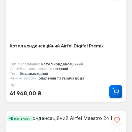
Котел конденсаційний Airfel Digifel Premix
Тип обладнання:
котел конденсаційний
Спосіб встановлення:
настінний
Тяга:
бездимохідний
Режим роботи:
опалення та гаряча вода
Від
Звичайна ціна:
41 968,00 ₴
В наявності