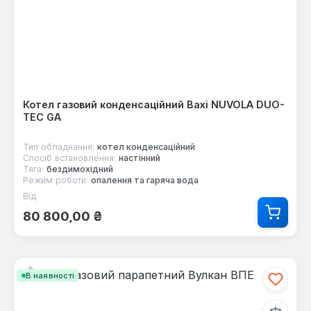
Котел газовий конденсаційний Baxi NUVOLA DUO-
TEC GA
Тип обладнання:
котел конденсаційний
Спосіб встановлення:
настінний
Тяга:
бездимохідний
Режим роботи:
опалення та гаряча вода
Від
Звичайна ціна:
80 800,00 ₴
В наявності