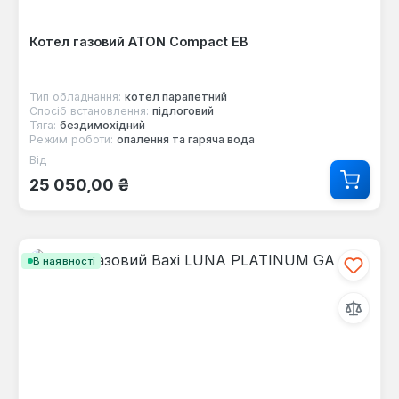
Котел газовий ATON Compact ЕВ
Тип обладнання:
котел парапетний
Спосіб встановлення:
підлоговий
Тяга:
бездимохідний
Режим роботи:
опалення та гаряча вода
Від
Звичайна ціна:
25 050,00 ₴
В наявності