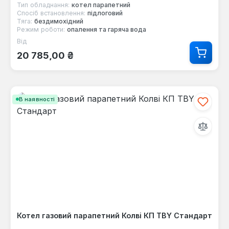
Тип обладнання:
котел парапетний
Спосіб встановлення:
підлоговий
Тяга:
бездимохідний
Режим роботи:
опалення та гаряча вода
Від
Звичайна ціна:
20 785,00 ₴
В наявності
Котел газовий парапетний Колві КП TBY Стандарт