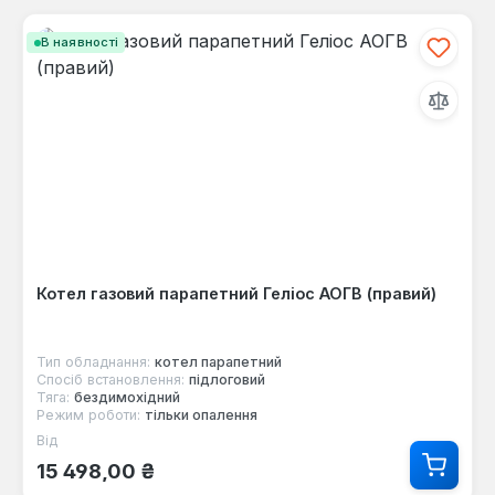
В наявності
Котел газовий парапетний Геліос АОГВ (правий)
Тип обладнання:
котел парапетний
Спосіб встановлення:
підлоговий
Тяга:
бездимохідний
Режим роботи:
тільки опалення
Від
Звичайна ціна:
15 498,00 ₴