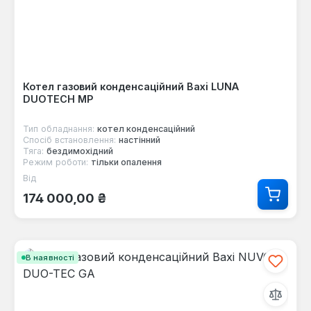
Котел газовий конденсаційний Baxi LUNA
DUOTECH MP
Тип обладнання:
котел конденсаційний
Спосіб встановлення:
настінний
Тяга:
бездимохідний
Режим роботи:
тільки опалення
Від
Звичайна ціна:
174 000,00 ₴
В наявності