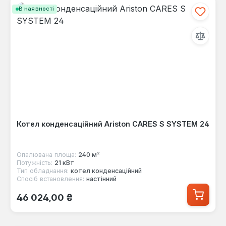
В наявності
Котел конденсаційний Ariston CARES S SYSTEM 24
Опалювана площа:
240 м²
Потужність:
21 кВт
Тип обладнання:
котел конденсаційний
Спосіб встановлення:
настінний
Звичайна ціна:
46 024,00 ₴