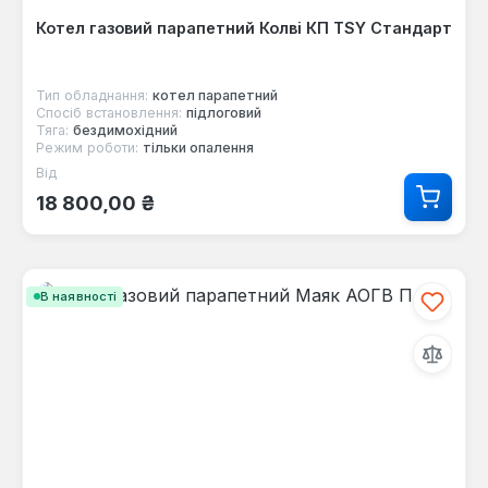
Котел газовий парапетний Колві КП TSY Стандарт
Тип обладнання:
котел парапетний
Спосіб встановлення:
підлоговий
Тяга:
бездимохідний
Режим роботи:
тільки опалення
Від
Звичайна ціна:
18 800,00 ₴
В наявності