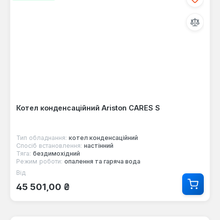
Котел конденсаційний Ariston CARES S
Тип обладнання:
котел конденсаційний
Спосіб встановлення:
настінний
Тяга:
бездимохідний
Режим роботи:
опалення та гаряча вода
Від
Звичайна ціна:
45 501,00 ₴