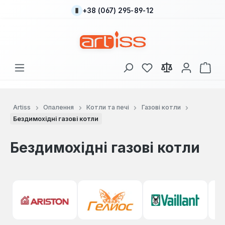
+38 (067) 295-89-12
Перейти до основного вмісту
У вас є 0 у списку
Кош
Artiss
Опалення
Котли та печі
Газові котли
Бездимохідні газові котли
Бездимохідні газові котли