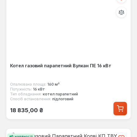
Котел газовий парапетний Вулкан ПЕ 16 кВт
Опалювана площа:
160 м²
Потужність:
16 кВт
Тип обладнання:
котел парапетний
Спосіб встановлення:
підлоговий
Звичайна ціна:
18 835,00 ₴
В наявності