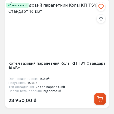
В наявності
Котел газовий парапетний Колві КП TSY Стандарт
16 кВт
Опалювана площа:
160 м²
Потужність:
16 кВт
Тип обладнання:
котел парапетний
Спосіб встановлення:
підлоговий
Звичайна ціна:
23 950,00 ₴