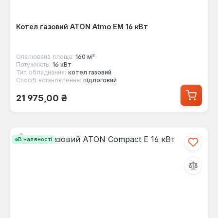
Котел газовий ATON Atmo ЕМ 16 кВт
Опалювана площа:
160 м²
Потужність:
16 кВт
Тип обладнання:
котел газовий
Спосіб встановлення:
підлоговий
Звичайна ціна:
21 975,00 ₴
В наявності