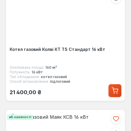
Котел газовий Колві КТ TS Стандарт 16 кВт
Опалювана площа:
160 м²
Потужність:
16 кВт
Тип обладнання:
котел газовий
Спосіб встановлення:
підлоговий
Звичайна ціна:
21 400,00 ₴
В наявності