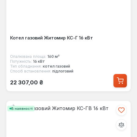
Котел газовий Житомир КС-Г 16 кВт
Опалювана площа:
160 м²
Потужність:
16 кВт
Тип обладнання:
котел газовий
Спосіб встановлення:
підлоговий
Звичайна ціна:
22 307,00 ₴
В наявності