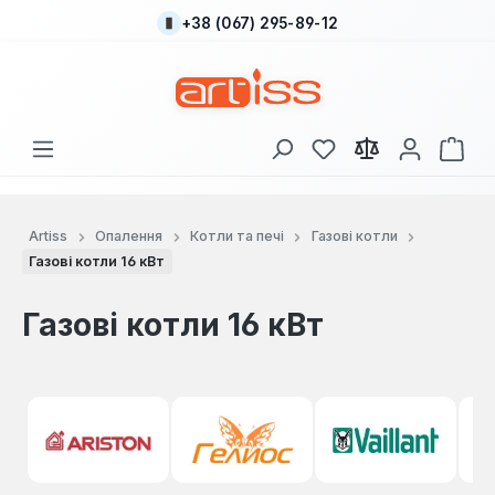
+38 (067) 295-89-12
Перейти до основного вмісту
У вас є 0 у списку
Кош
Artiss
Опалення
Котли та печі
Газові котли
Газові котли 16 кВт
Газові котли 16 кВт