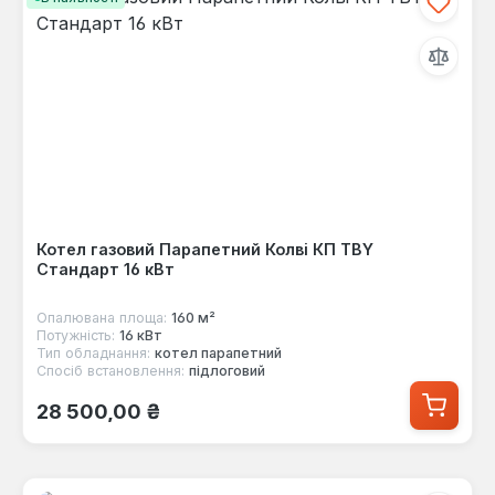
Котел газовий Парапетний Колві КП TBY
Стандарт 16 кВт
Опалювана площа:
160 м²
Потужність:
16 кВт
Тип обладнання:
котел парапетний
Спосіб встановлення:
підлоговий
Звичайна ціна:
28 500,00 ₴