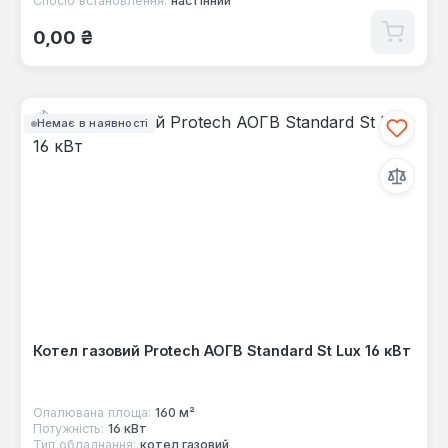
Спосіб встановлення:
настінний
Звичайна ціна:
0,00 ₴
Немає в наявності
Котел газовий Protech АОГВ Standard St Lux 16 кВт
Опалювана площа:
160 м²
Потужність:
16 кВт
Тип обладнання:
котел газовий