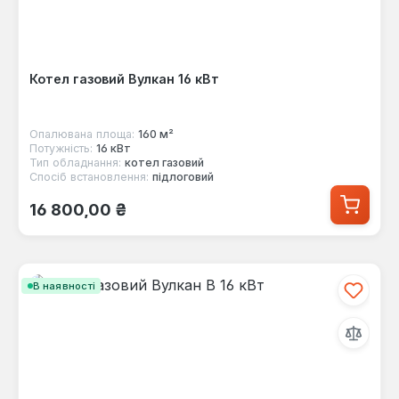
Котел газовий Вулкан 16 кВт
Опалювана площа:
160 м²
Потужність:
16 кВт
Тип обладнання:
котел газовий
Спосіб встановлення:
підлоговий
Звичайна ціна:
16 800,00 ₴
В наявності