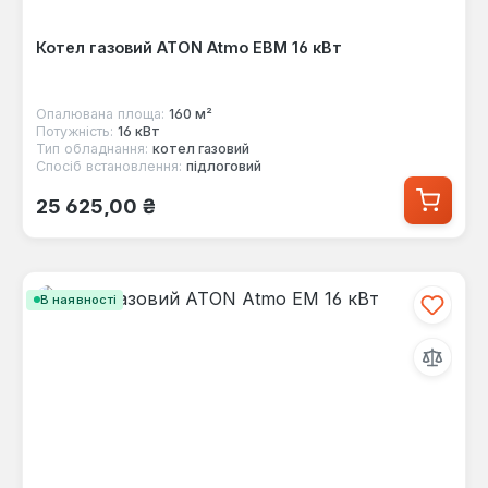
Котел газовий ATON Atmo ЕВМ 16 кВт
Опалювана площа:
160 м²
Потужність:
16 кВт
Тип обладнання:
котел газовий
Спосіб встановлення:
підлоговий
Звичайна ціна:
25 625,00 ₴
В наявності