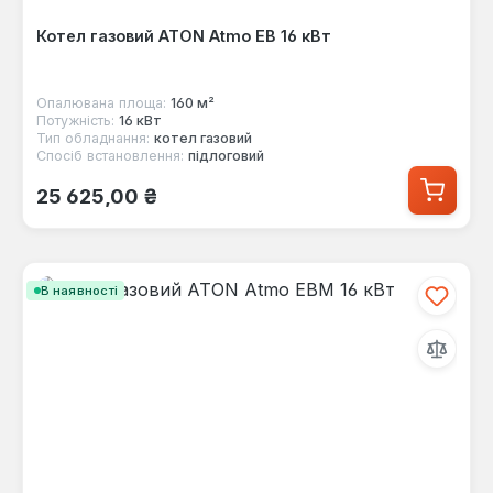
Котел газовий ATON Atmo ЕВ 16 кВт
Опалювана площа:
160 м²
Потужність:
16 кВт
Тип обладнання:
котел газовий
Спосіб встановлення:
підлоговий
Звичайна ціна:
25 625,00 ₴
В наявності