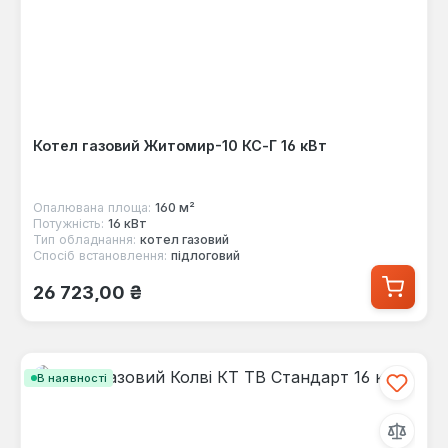
Котел газовий Житомир-10 КС-Г 16 кВт
Опалювана площа:
160 м²
Потужність:
16 кВт
Тип обладнання:
котел газовий
Спосіб встановлення:
підлоговий
Звичайна ціна:
26 723,00 ₴
В наявності