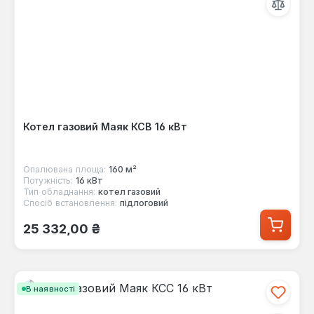
Котел газовий Маяк КСВ 16 кВт
Опалювана площа:
160 м²
Потужність:
16 кВт
Тип обладнання:
котел газовий
Спосіб встановлення:
підлоговий
Звичайна ціна:
25 332,00 ₴
В наявності