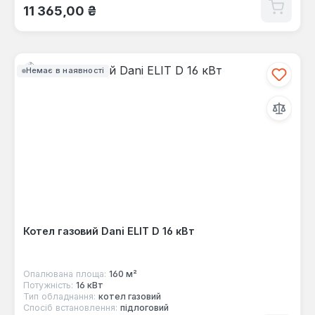
Звичайна ціна:
11 365,00 ₴
Немає в наявності
Котел газовий Dani ELIT D 16 кВт
Опалювана площа:
160 м²
Потужність:
16 кВт
Тип обладнання:
котел газовий
Спосіб встановлення:
підлоговий