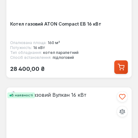
Котел газовий ATON Compact ЕВ 16 кВт
Опалювана площа:
160 м²
Потужність:
16 кВт
Тип обладнання:
котел парапетний
Спосіб встановлення:
підлоговий
Звичайна ціна:
28 400,00 ₴
В наявності