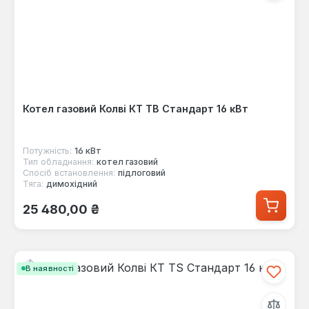
Котел газовий Колві КТ TB Стандарт 16 кВт
Потужність:
16 кВт
Тип обладнання:
котел газовий
Спосіб встановлення:
підлоговий
Тяга:
димохідний
Звичайна ціна:
25 480,00 ₴
В наявності