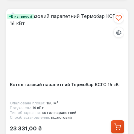
В наявності
Котел газовий парапетний Термобар КСГС 16 кВт
Опалювана площа:
160 м²
Потужність:
16 кВт
Тип обладнання:
котел парапетний
Спосіб встановлення:
підлоговий
Звичайна ціна:
23 331,00 ₴