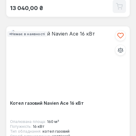
Звичайна ціна:
13 040,00 ₴
Немає в наявності
Котел газовий Navien Ace 16 кВт
Опалювана площа:
160 м²
Потужність:
16 кВт
Тип обладнання:
котел газовий