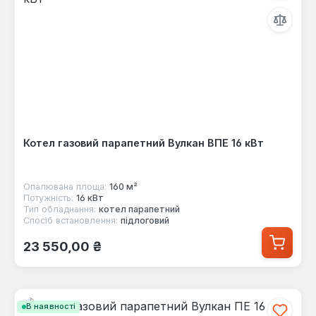
Котел газовий парапетний Вулкан ВПЕ 16 кВт
Опалювана площа:
160 м²
Потужність:
16 кВт
Тип обладнання:
котел парапетний
Спосіб встановлення:
підлоговий
Звичайна ціна:
23 550,00 ₴
В наявності