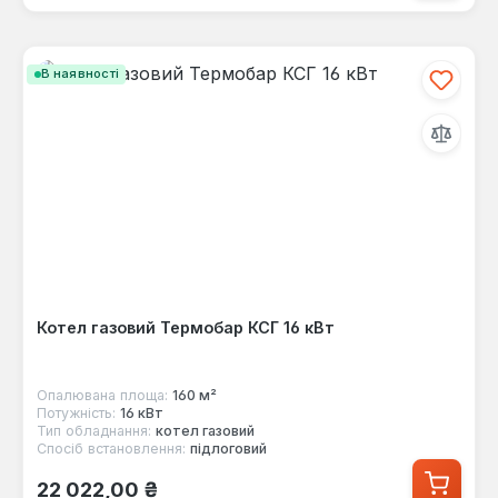
В наявності
Котел газовий Термобар КСГ 16 кВт
Опалювана площа:
160 м²
Потужність:
16 кВт
Тип обладнання:
котел газовий
Спосіб встановлення:
підлоговий
Звичайна ціна:
22 022,00 ₴