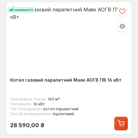
В наявності
Котел газовий парапетний Маяк АОГВ ПВ 16 кВт
Опалювана площа:
160 м²
Потужність:
16 кВт
Тип обладнання:
котел парапетний
Спосіб встановлення:
підлоговий
Звичайна ціна:
28 590,00 ₴