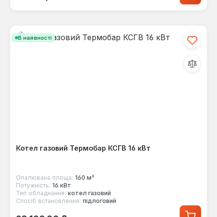
В наявності
Котел газовий Термобар КСГВ 16 кВт
Опалювана площа:
160 м²
Потужність:
16 кВт
Тип обладнання:
котел газовий
Спосіб встановлення:
підлоговий
Звичайна ціна: