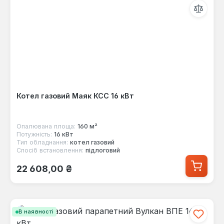
Котел газовий Маяк КСС 16 кВт
Опалювана площа:
160 м²
Потужність:
16 кВт
Тип обладнання:
котел газовий
Спосіб встановлення:
підлоговий
Звичайна ціна:
22 608,00 ₴
В наявності