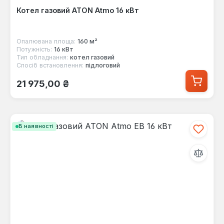
Котел газовий ATON Atmo 16 кВт
Опалювана площа:
160 м²
Потужність:
16 кВт
Тип обладнання:
котел газовий
Спосіб встановлення:
підлоговий
Звичайна ціна:
21 975,00 ₴
В наявності