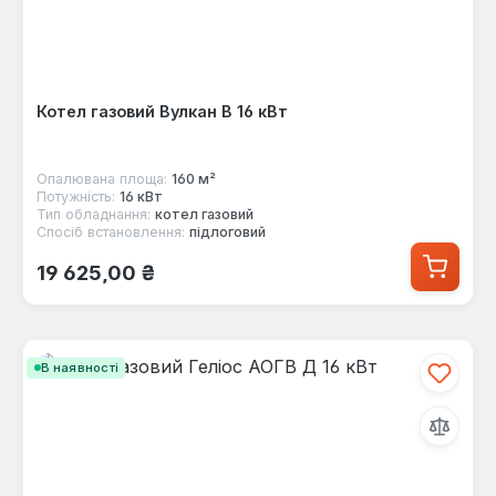
Котел газовий Вулкан В 16 кВт
Опалювана площа:
160 м²
Потужність:
16 кВт
Тип обладнання:
котел газовий
Спосіб встановлення:
підлоговий
Звичайна ціна:
19 625,00 ₴
В наявності