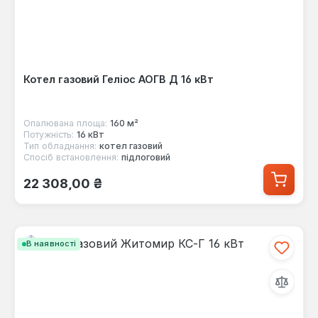
Котел газовий Геліос АОГВ Д 16 кВт
Опалювана площа:
160 м²
Потужність:
16 кВт
Тип обладнання:
котел газовий
Спосіб встановлення:
підлоговий
Звичайна ціна:
22 308,00 ₴
В наявності