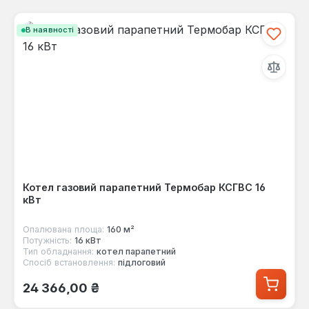
В наявності
Котел газовий парапетний Термобар КСГВС 16
кВт
Опалювана площа:
160 м²
Потужність:
16 кВт
Тип обладнання:
котел парапетний
Спосіб встановлення:
підлоговий
Звичайна ціна:
24 366,00 ₴