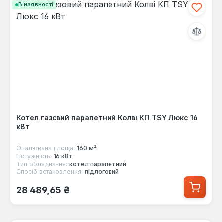
В наявності
Котел газовий парапетний Колві КП TSY Люкс 16
кВт
Опалювана площа:
160 м²
Потужність:
16 кВт
Тип обладнання:
котел парапетний
Спосіб встановлення:
підлоговий
Звичайна ціна:
28 489,65 ₴