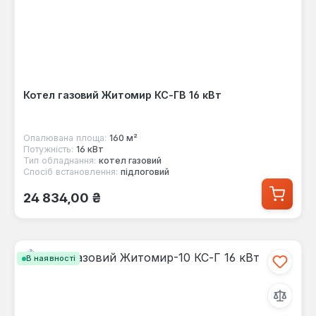
Котел газовий Житомир КС-ГВ 16 кВт
Опалювана площа:
160 м²
Потужність:
16 кВт
Тип обладнання:
котел газовий
Спосіб встановлення:
підлоговий
Звичайна ціна:
24 834,00 ₴
В наявності