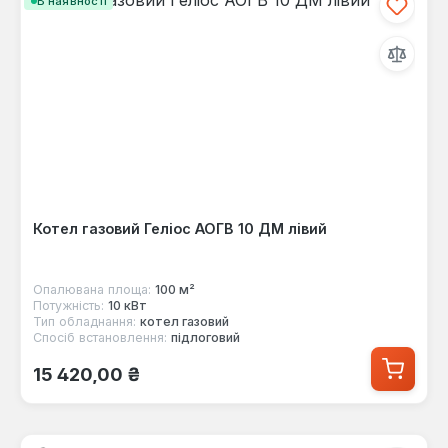
В наявності
Котел газовий Геліос АОГВ 10 ДМ лівий
Опалювана площа:
100 м²
Потужність:
10 кВт
Тип обладнання:
котел газовий
Спосіб встановлення:
підлоговий
Звичайна ціна:
15 420,00 ₴