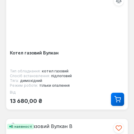
Котел газовий Вулкан
Тип обладнання:
котел газовий
Спосіб встановлення:
підлоговий
Тяга:
димохідний
Режим роботи:
тільки опалення
Від
Звичайна ціна:
13 680,00 ₴
В наявності