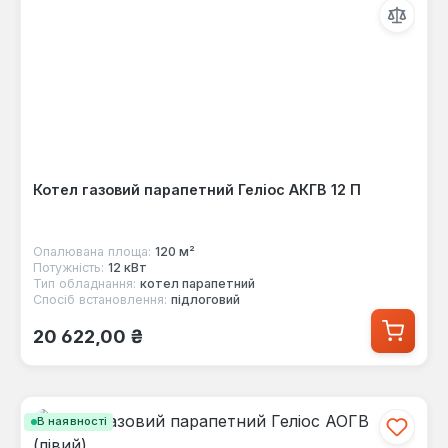
Котел газовий парапетний Геліос АКГВ 12 П
Опалювана площа:
120 м²
Потужність:
12 кВт
Тип обладнання:
котел парапетний
Спосіб встановлення:
підлоговий
Звичайна ціна:
20 622,00 ₴
В наявності