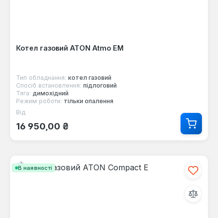
Котел газовий ATON Atmo ЕМ
Тип обладнання:
котел газовий
Спосіб встановлення:
підлоговий
Тяга:
димохідний
Режим роботи:
тільки опалення
Від
Звичайна ціна:
16 950,00 ₴
В наявності