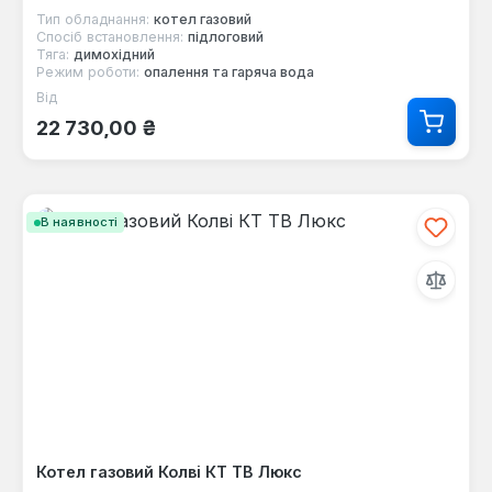
Тип обладнання:
котел газовий
Спосіб встановлення:
підлоговий
Тяга:
димохідний
Режим роботи:
опалення та гаряча вода
Від
Звичайна ціна:
22 730,00 ₴
В наявності
Котел газовий Колві КТ TB Люкс