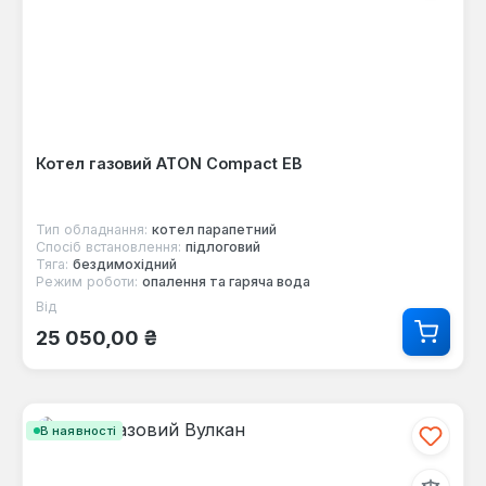
Котел газовий ATON Compact ЕВ
Тип обладнання:
котел парапетний
Спосіб встановлення:
підлоговий
Тяга:
бездимохідний
Режим роботи:
опалення та гаряча вода
Від
Звичайна ціна:
25 050,00 ₴
В наявності