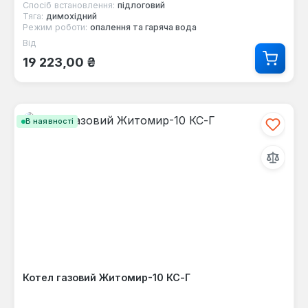
Спосіб встановлення:
підлоговий
Тяга:
димохідний
Режим роботи:
опалення та гаряча вода
Від
Звичайна ціна:
19 223,00 ₴
В наявності
Котел газовий Житомир-10 КС-Г