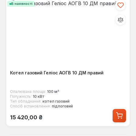
В наявності
Котел газовий Геліос АОГВ 10 ДМ правий
Опалювана площа:
100 м²
Потужність:
10 кВт
Тип обладнання:
котел газовий
Спосіб встановлення:
підлоговий
Звичайна ціна:
15 420,00 ₴