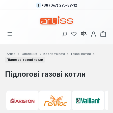
+38 (067) 295-89-12
Перейти до основного вмісту
У вас є 0 у списку
Кош
Artiss
Опалення
Котли та печі
Газові котли
Підлогові газові котли
Підлогові газові котли