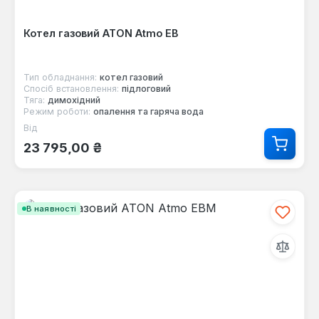
Котел газовий ATON Atmo ЕВ
Тип обладнання:
котел газовий
Спосіб встановлення:
підлоговий
Тяга:
димохідний
Режим роботи:
опалення та гаряча вода
Від
Звичайна ціна:
23 795,00 ₴
В наявності