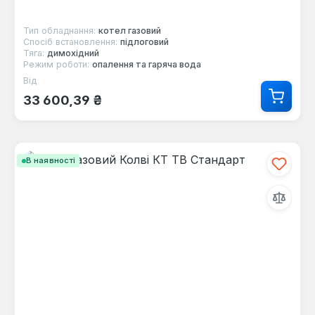
Тип обладнання:
котел газовий
Спосіб встановлення:
підлоговий
Тяга:
димохідний
Режим роботи:
опалення та гаряча вода
Від
Звичайна ціна:
33 600,39 ₴
В наявності