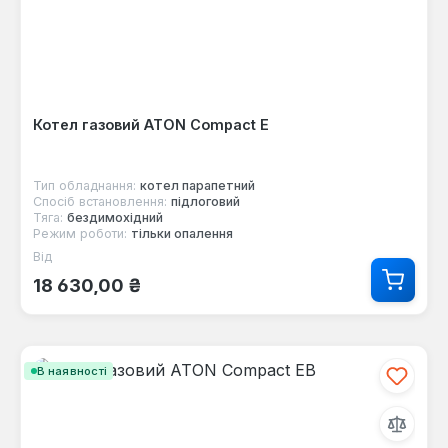
Котел газовий ATON Compact E
Тип обладнання:
котел парапетний
Спосіб встановлення:
підлоговий
Тяга:
бездимохідний
Режим роботи:
тільки опалення
Від
Звичайна ціна:
18 630,00 ₴
В наявності