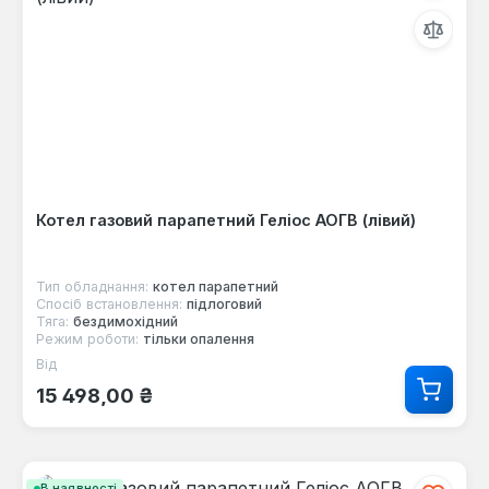
Котел газовий парапетний Геліос АОГВ (лівий)
Тип обладнання:
котел парапетний
Спосіб встановлення:
підлоговий
Тяга:
бездимохідний
Режим роботи:
тільки опалення
Від
Звичайна ціна:
15 498,00 ₴
В наявності