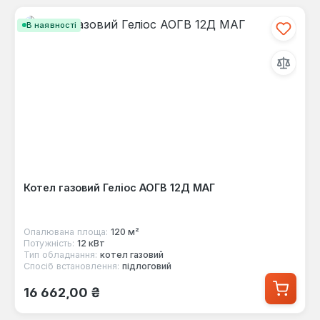
В наявності
Котел газовий Геліос АОГВ 12Д МАГ
Опалювана площа:
120 м²
Потужність:
12 кВт
Тип обладнання:
котел газовий
Спосіб встановлення:
підлоговий
Звичайна ціна:
16 662,00 ₴