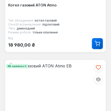
Котел газовий ATON Atmo
Тип обладнання:
котел газовий
Спосіб встановлення:
підлоговий
Тяга:
димохідний
Режим роботи:
тільки опалення
Від
Звичайна ціна:
18 980,00 ₴
В наявності