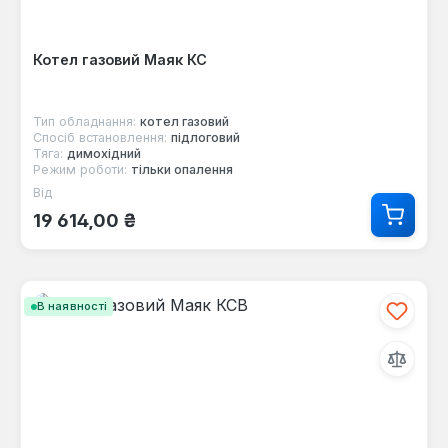
Котел газовий Маяк КС
Тип обладнання:
котел газовий
Спосіб встановлення:
підлоговий
Тяга:
димохідний
Режим роботи:
тільки опалення
Від
Звичайна ціна:
19 614,00 ₴
В наявності