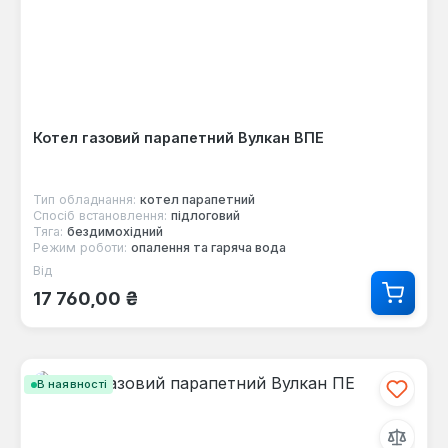
Котел газовий парапетний Вулкан ВПЕ
Тип обладнання:
котел парапетний
Спосіб встановлення:
підлоговий
Тяга:
бездимохідний
Режим роботи:
опалення та гаряча вода
Від
Звичайна ціна:
17 760,00 ₴
В наявності