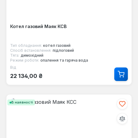
Котел газовий Маяк КСВ
Тип обладнання:
котел газовий
Спосіб встановлення:
підлоговий
Тяга:
димохідний
Режим роботи:
опалення та гаряча вода
Від
Звичайна ціна:
22 134,00 ₴
В наявності