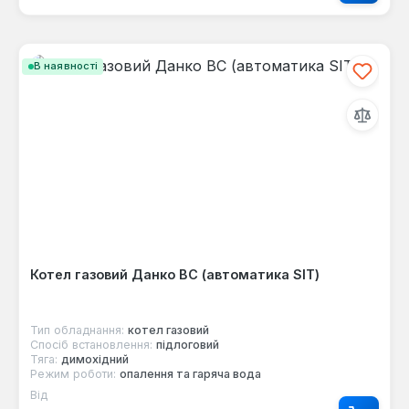
В наявності
Котел газовий Данко ВС (автоматика SIT)
Тип обладнання:
котел газовий
Спосіб встановлення:
підлоговий
Тяга:
димохідний
Режим роботи:
опалення та гаряча вода
Від
Звичайна ціна: