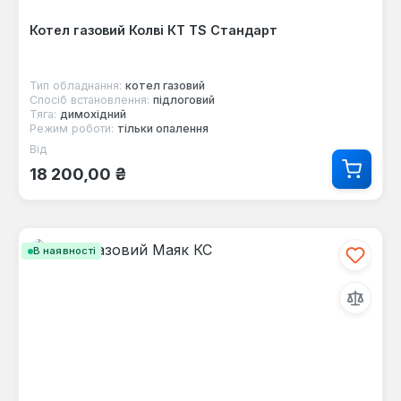
Котел газовий Колві КТ TS Стандарт
Тип обладнання:
котел газовий
Спосіб встановлення:
підлоговий
Тяга:
димохідний
Режим роботи:
тільки опалення
Від
Звичайна ціна:
18 200,00 ₴
В наявності