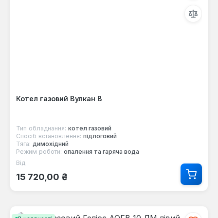
Котел газовий Вулкан В
Тип обладнання:
котел газовий
Спосіб встановлення:
підлоговий
Тяга:
димохідний
Режим роботи:
опалення та гаряча вода
Від
Звичайна ціна:
15 720,00 ₴