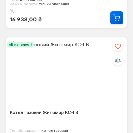
Режим роботи:
тільки опалення
Від
Звичайна ціна:
16 938,00 ₴
В наявності
Котел газовий Житомир КС-ГВ
Тип обладнання:
котел газовий