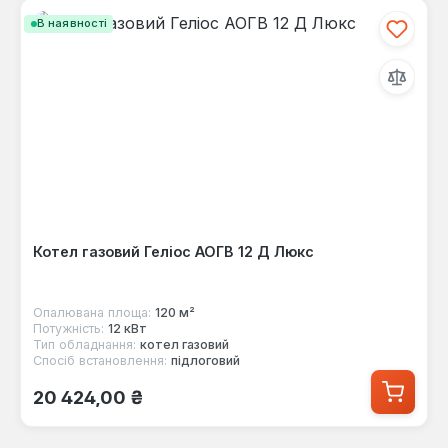
В наявності
Котел газовий Геліос АОГВ 12 Д Люкс
Опалювана площа:
120 м²
Потужність:
12 кВт
Тип обладнання:
котел газовий
Спосіб встановлення:
підлоговий
Звичайна ціна:
20 424,00 ₴