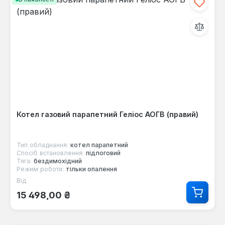
Котел газовий парапетний Геліос АОГВ (правий)
Тип обладнання:
котел парапетний
Спосіб встановлення:
підлоговий
Тяга:
бездимохідний
Режим роботи:
тільки опалення
Від
Звичайна ціна:
15 498,00 ₴