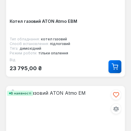
Котел газовий ATON Atmo ЕВМ
Тип обладнання:
котел газовий
Спосіб встановлення:
підлоговий
Тяга:
димохідний
Режим роботи:
тільки опалення
Від
Звичайна ціна:
23 795,00 ₴
В наявності