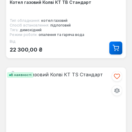
Котел газовий Колві КТ TB Стандарт
Тип обладнання:
котел газовий
Спосіб встановлення:
підлоговий
Тяга:
димохідний
Режим роботи:
опалення та гаряча вода
Від
Звичайна ціна:
22 300,00 ₴
В наявності