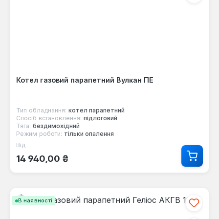
Котел газовий парапетний Вулкан ПЕ
Тип обладнання:
котел парапетний
Спосіб встановлення:
підлоговий
Тяга:
бездимохідний
Режим роботи:
тільки опалення
Від
Звичайна ціна:
14 940,00 ₴
В наявності