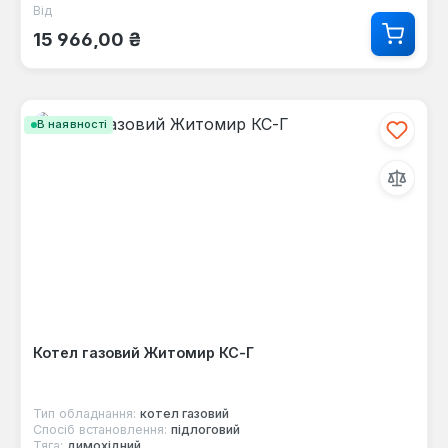
Від
Звичайна ціна:
15 966,00 ₴
В наявності
Котел газовий Житомир КС-Г
Тип обладнання:
котел газовий
Спосіб встановлення:
підлоговий
Тяга:
димохідний