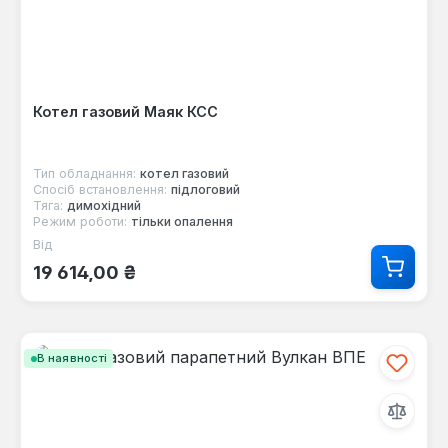
Котел газовий Маяк КСС
Тип обладнання:
котел газовий
Спосіб встановлення:
підлоговий
Тяга:
димохідний
Режим роботи:
тільки опалення
Від
Звичайна ціна:
19 614,00 ₴
В наявності