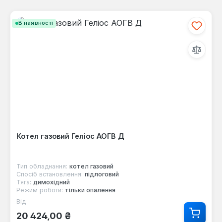
В наявності
Котел газовий Геліос АОГВ Д
Тип обладнання:
котел газовий
Спосіб встановлення:
підлоговий
Тяга:
димохідний
Режим роботи:
тільки опалення
Від
Звичайна ціна:
20 424,00 ₴