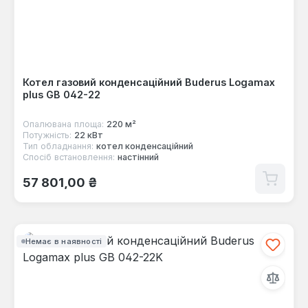
Котел газовий конденсаційний Buderus Logamax
plus GB 042-22
Опалювана площа:
220 м²
Потужність:
22 кВт
Тип обладнання:
котел конденсаційний
Спосіб встановлення:
настінний
Звичайна ціна:
57 801,00 ₴
Немає в наявності