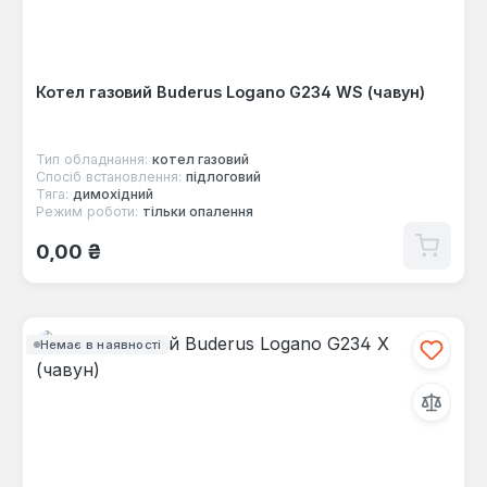
Котел газовий Buderus Logano G234 WS (чавун)
Тип обладнання:
котел газовий
Спосіб встановлення:
підлоговий
Тяга:
димохідний
Режим роботи:
тільки опалення
Звичайна ціна:
0,00 ₴
Немає в наявності