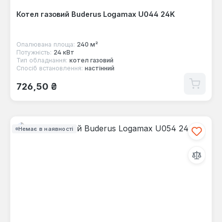
Котел газовий Buderus Logamax U044 24K
Опалювана площа:
240 м²
Потужність:
24 кВт
Тип обладнання:
котел газовий
Спосіб встановлення:
настінний
Звичайна ціна:
726,50 ₴
Немає в наявності