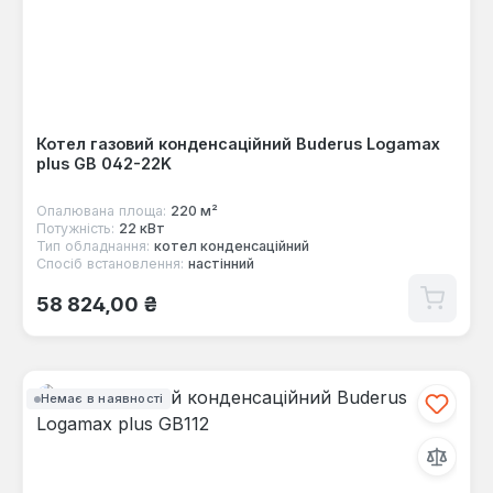
Котел газовий конденсаційний Buderus Logamax
plus GB 042-22K
Опалювана площа:
220 м²
Потужність:
22 кВт
Тип обладнання:
котел конденсаційний
Спосіб встановлення:
настінний
Звичайна ціна:
58 824,00 ₴
Немає в наявності