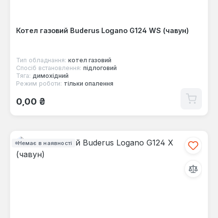
Котел газовий Buderus Logano G124 WS (чавун)
Тип обладнання:
котел газовий
Спосіб встановлення:
підлоговий
Тяга:
димохідний
Режим роботи:
тільки опалення
Звичайна ціна:
0,00 ₴
Немає в наявності