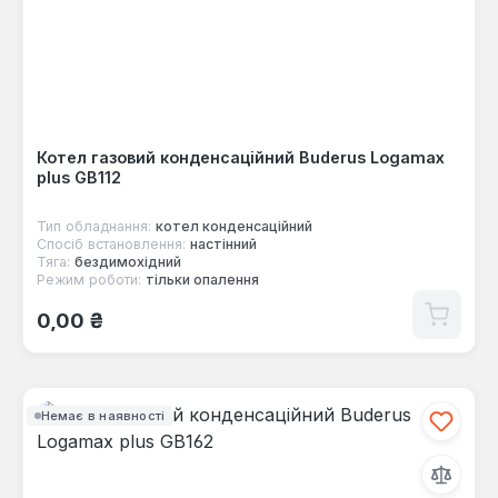
Котел газовий конденсаційний Buderus Logamax
plus GB112
Тип обладнання:
котел конденсаційний
Спосіб встановлення:
настінний
Тяга:
бездимохідний
Режим роботи:
тільки опалення
Звичайна ціна:
0,00 ₴
Немає в наявності