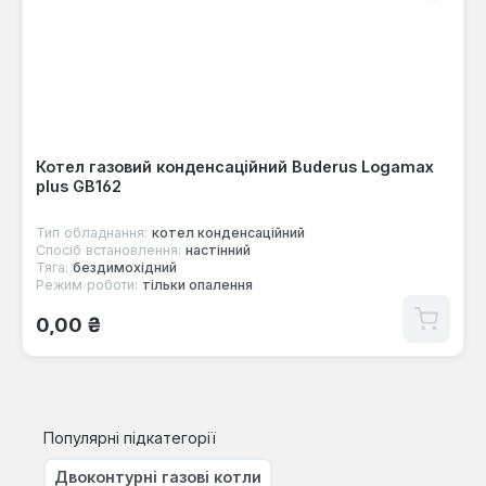
Котел газовий конденсаційний Buderus Logamax
plus GB162
Тип обладнання:
котел конденсаційний
Спосіб встановлення:
настінний
Тяга:
бездимохідний
Режим роботи:
тільки опалення
Звичайна ціна:
0,00 ₴
Популярні підкатегорії
Двоконтурні газові котли