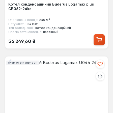
Котел конденсаційний Buderus Logamax plus
GB062-24kd
Опалювана площа:
240 м²
Потужність:
24 кВт
Тип обладнання:
котел конденсаційний
Спосіб встановлення:
настінний
Звичайна ціна:
56 249,60 ₴
Немає в наявності