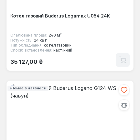
Котел газовий Buderus Logamax U054 24K
Опалювана площа:
240 м²
Потужність:
24 кВт
Тип обладнання:
котел газовий
Спосіб встановлення:
настінний
Звичайна ціна:
35 127,00 ₴
Немає в наявності