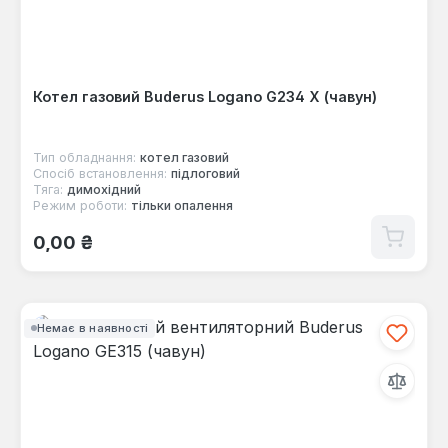
Котел газовий Buderus Logano G234 X (чавун)
Тип обладнання:
котел газовий
Спосіб встановлення:
підлоговий
Тяга:
димохідний
Режим роботи:
тільки опалення
Звичайна ціна:
0,00 ₴
Немає в наявності