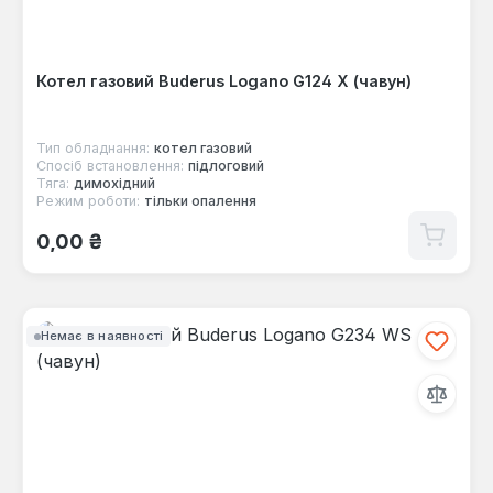
Котел газовий Buderus Logano G124 Х (чавун)
Тип обладнання:
котел газовий
Спосіб встановлення:
підлоговий
Тяга:
димохідний
Режим роботи:
тільки опалення
Звичайна ціна:
0,00 ₴
Немає в наявності