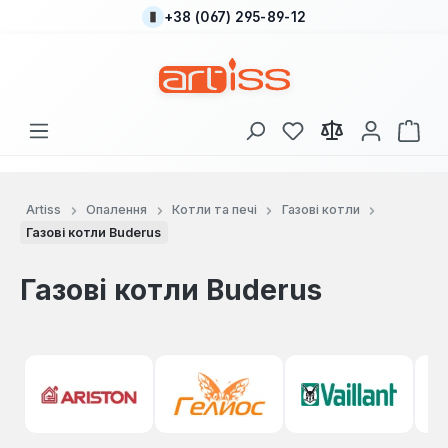
+38 (067) 295-89-12
Перейти до основного вмісту
У вас є 0 у списку
Кош
Artiss
Опалення
Котли та печі
Газові котли
Газові котли Buderus
Газові котли Buderus