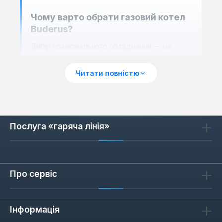
Чому варто обрати газовий котел
Buderus?
Вибір опалювального обладнання — це
інвестиція у майбутнє, і Buderus пропонує
низку вагомих переваг, які виділяють його
Читати повністю
продукцію на ринку. На відміну від багатьох
інших виробників, Buderus зосереджується
на інтеграції передових технологій та
використанні високоякісних матеріалів, що
Послуга «гаряча лінія»
гарантує безперебійну роботу системи
протягом багатьох років. Кожен котел
проходить суворий контроль якості,
Про сервіс
підтверджуючи свою відповідність
європейським стандартам.
Висока енергоефективність:
Завдяки
Інформація
застосуванню конденсаційних