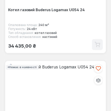
Котел газовий Buderus Logamax U054 24
Опалювана площа:
240 м²
Потужність:
24 кВт
Тип обладнання:
котел газовий
Спосіб встановлення:
настінний
Звичайна ціна:
34 435,00 ₴
Немає в наявності