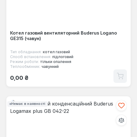
Котел газовий вентиляторний Buderus Logano
GE315 (чавун)
Тип обладнання:
котел газовий
Спосіб встановлення:
підлоговий
Режим роботи:
тільки опалення
Теплообмінник:
чавунний
Звичайна ціна:
0,00 ₴
Немає в наявності