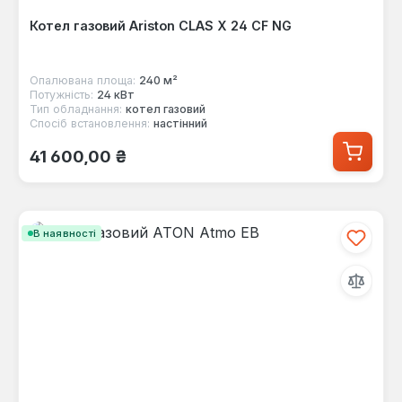
Котел газовий Ariston CLAS X 24 CF NG
Опалювана площа:
240 м²
Потужність:
24 кВт
Тип обладнання:
котел газовий
Спосіб встановлення:
настінний
Звичайна ціна:
41 600,00 ₴
В наявності