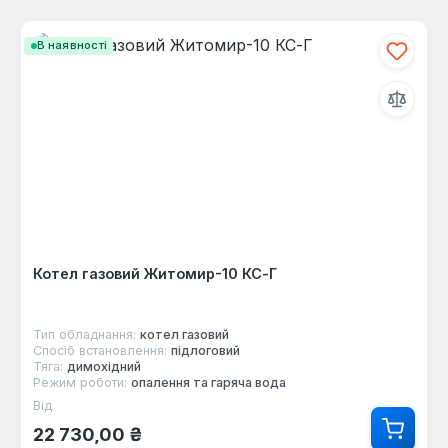
В наявності
Котел газовий Житомир-10 КС-Г
Тип обладнання:
котел газовий
Спосіб встановлення:
підлоговий
Тяга:
димохідний
Режим роботи:
опалення та гаряча вода
Від
Звичайна ціна:
22 730,00 ₴