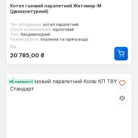
Котел газовий парапетний Житомир-М
(двохконтурний)
Тип обладнання:
котел парапетний
Спосіб встановлення:
підлоговий
Тяга:
бездимохідний
Режим роботи:
опалення та гаряча вода
Від
Звичайна ціна:
20 785,00 ₴
В наявності