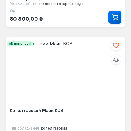
Режим роботи:
опалення та гаряча вода
Від
Звичайна ціна:
80 800,00 ₴
В наявності
Котел газовий Маяк КСВ
Тип обладнання:
котел газовий