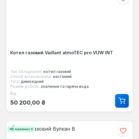
Котел газовий Vaillant atmoTEC pro VUW INT
Тип обладнання:
котел газовий
Спосіб встановлення:
настінний
Тяга:
димохідний
Режим роботи:
опалення та гаряча вода
Від
Звичайна ціна:
50 200,00 ₴
В наявності