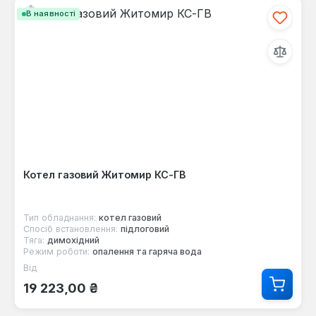
В наявності
Котел газовий Житомир КС-ГВ
Тип обладнання:
котел газовий
Спосіб встановлення:
підлоговий
Тяга:
димохідний
Режим роботи:
опалення та гаряча вода
Від
Звичайна ціна:
19 223,00 ₴