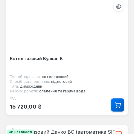
Котел газовий Вулкан В
Тип обладнання:
котел газовий
Спосіб встановлення:
підлоговий
Тяга:
димохідний
Режим роботи:
опалення та гаряча вода
Від
Звичайна ціна:
15 720,00 ₴
В наявності