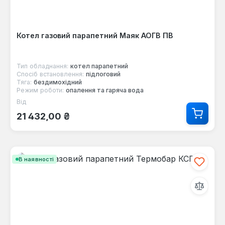
Котел газовий парапетний Маяк АОГВ ПВ
Тип обладнання:
котел парапетний
Спосіб встановлення:
підлоговий
Тяга:
бездимохідний
Режим роботи:
опалення та гаряча вода
Від
Звичайна ціна:
21 432,00 ₴
В наявності