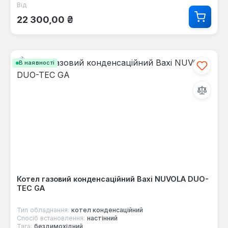
Від
Звичайна ціна:
22 300,00 ₴
В наявності
Котел газовий конденсаційний Baxi NUVOLA DUO-
TEC GA
Тип обладнання:
котел конденсаційний
Спосіб встановлення:
настінний
Тяга:
бездимохідний