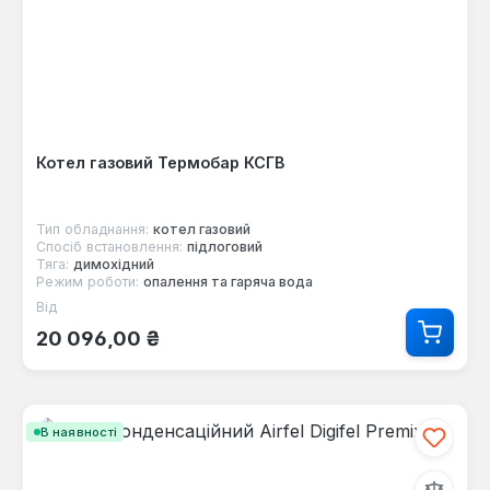
Котел газовий Термобар КСГВ
Тип обладнання:
котел газовий
Спосіб встановлення:
підлоговий
Тяга:
димохідний
Режим роботи:
опалення та гаряча вода
Від
Звичайна ціна:
20 096,00 ₴
В наявності