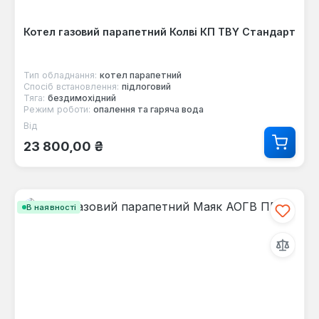
Котел газовий парапетний Колві КП TBY Стандарт
Тип обладнання:
котел парапетний
Спосіб встановлення:
підлоговий
Тяга:
бездимохідний
Режим роботи:
опалення та гаряча вода
Від
Звичайна ціна:
23 800,00 ₴
В наявності