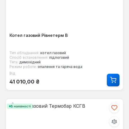
Котел газовий Рівнетерм В
Тип обладнання:
котел газовий
Спосіб встановлення:
підлоговий
Тяга:
димохідний
Режим роботи:
опалення та гаряча вода
Від
Звичайна ціна:
41 010,00 ₴
В наявності