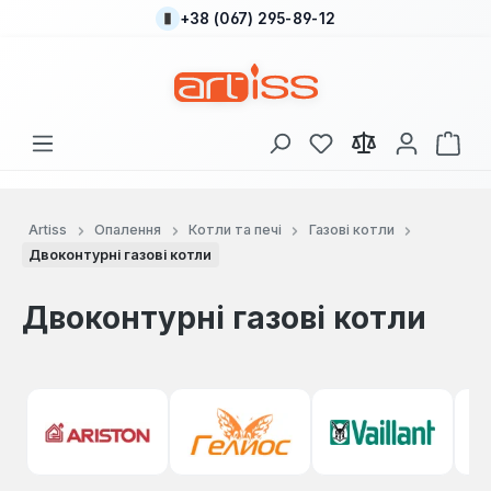
+38 (067) 295-89-12
Перейти до основного вмісту
У вас є 0 у списку
Кош
Artiss
Опалення
Котли та печі
Газові котли
Двоконтурні газові котли
Двоконтурні газові котли