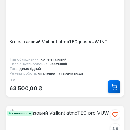
Котел газовий Vaillant atmoTEC plus VUW INT
Тип обладнання:
котел газовий
Спосіб встановлення:
настінний
Тяга:
димохідний
Режим роботи:
опалення та гаряча вода
Від
Звичайна ціна:
63 500,00 ₴
В наявності