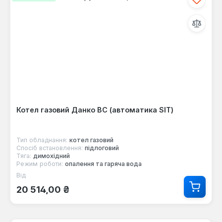
Котел газовий Данко ВС (автоматика SIT)
Тип обладнання:
котел газовий
Спосіб встановлення:
підлоговий
Тяга:
димохідний
Режим роботи:
опалення та гаряча вода
Від
Звичайна ціна:
20 514,00 ₴