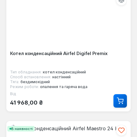
Котел конденсаційний Airfel Digifel Premix
Тип обладнання:
котел конденсаційний
Спосіб встановлення:
настінний
Тяга:
бездимохідний
Режим роботи:
опалення та гаряча вода
Від
Звичайна ціна:
41 968,00 ₴
В наявності