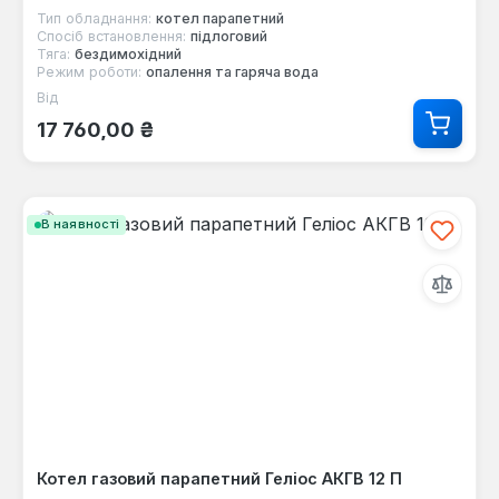
Тип обладнання:
котел парапетний
Спосіб встановлення:
підлоговий
Тяга:
бездимохідний
Режим роботи:
опалення та гаряча вода
Від
Звичайна ціна:
17 760,00 ₴
В наявності
Котел газовий парапетний Геліос АКГВ 12 П