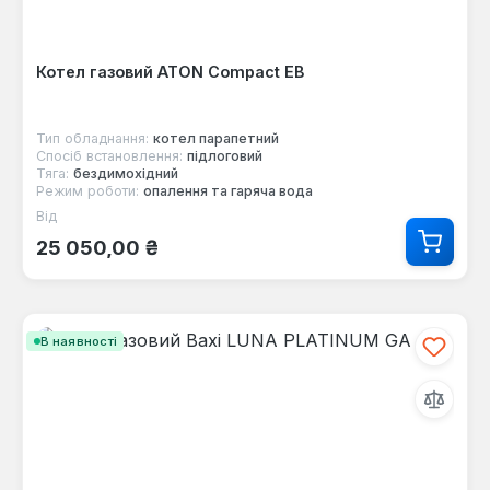
Котел газовий ATON Compact ЕВ
Тип обладнання:
котел парапетний
Спосіб встановлення:
підлоговий
Тяга:
бездимохідний
Режим роботи:
опалення та гаряча вода
Від
Звичайна ціна:
25 050,00 ₴
В наявності