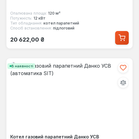
Опалювана площа:
120 м²
Потужність:
12 кВт
Тип обладнання:
котел парапетний
Спосіб встановлення:
підлоговий
Звичайна ціна:
20 622,00 ₴
В наявності
Котел газовий парапетний Данко УСВ