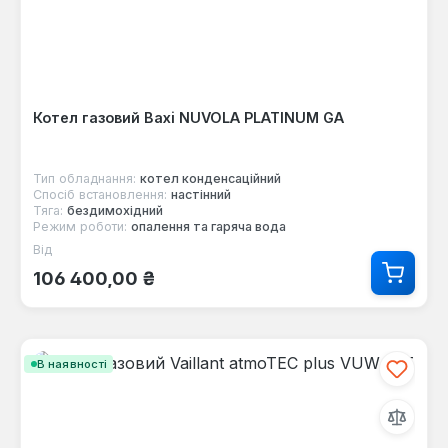
Котел газовий Baxi NUVOLA PLATINUM GA
Тип обладнання:
котел конденсаційний
Спосіб встановлення:
настінний
Тяга:
бездимохідний
Режим роботи:
опалення та гаряча вода
Від
Звичайна ціна:
106 400,00 ₴
В наявності