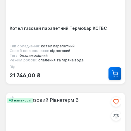
Котел газовий парапетний Термобар КСГВС
Тип обладнання:
котел парапетний
Спосіб встановлення:
підлоговий
Тяга:
бездимохідний
Режим роботи:
опалення та гаряча вода
Від
Звичайна ціна:
21 746,00 ₴
В наявності