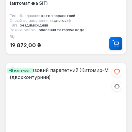
(автоматика SIT)
Тип обладнання:
котел парапетний
Спосіб встановлення:
підлоговий
Тяга:
бездимохідний
Режим роботи:
опалення та гаряча вода
Від
Звичайна ціна:
19 872,00 ₴
В наявності