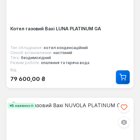
Котел газовий Baxi LUNA PLATINUM GA
Тип обладнання:
котел конденсаційний
Спосіб встановлення:
настінний
Тяга:
бездимохідний
Режим роботи:
опалення та гаряча вода
Від
Звичайна ціна:
79 600,00 ₴
В наявності