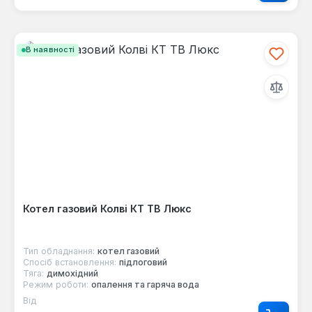
В наявності
Котел газовий Колві КТ TB Люкс
Тип обладнання:
котел газовий
Спосіб встановлення:
підлоговий
Тяга:
димохідний
Режим роботи:
опалення та гаряча вода
Від
Звичайна ціна: