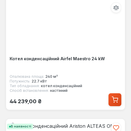
Котел конденсаційний Airfel Maestro 24 kW
Опалювана площа:
240 м²
Потужність:
22.7 кВт
Тип обладнання:
котел конденсаційний
Спосіб встановлення:
настінний
Звичайна ціна:
44 239,00 ₴
В наявності