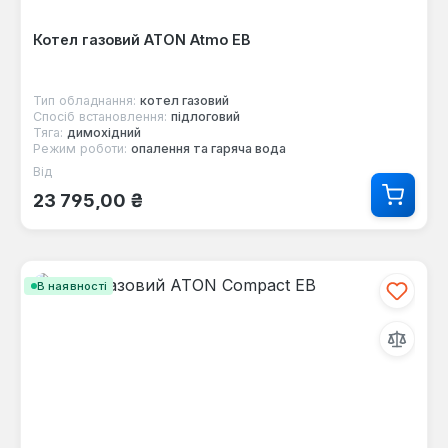
Котел газовий ATON Atmo ЕВ
Тип обладнання:
котел газовий
Спосіб встановлення:
підлоговий
Тяга:
димохідний
Режим роботи:
опалення та гаряча вода
Від
Звичайна ціна:
23 795,00 ₴
В наявності