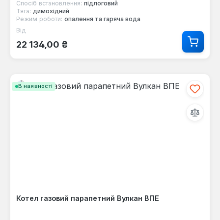
Спосіб встановлення:
підлоговий
Тяга:
димохідний
Режим роботи:
опалення та гаряча вода
Від
Звичайна ціна:
22 134,00 ₴
В наявності
Котел газовий парапетний Вулкан ВПЕ