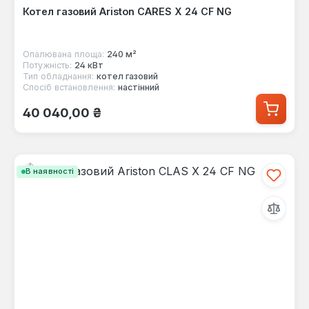
Котел газовий Ariston CARES X 24 CF NG
Опалювана площа:
240 м²
Потужність:
24 кВт
Тип обладнання:
котел газовий
Спосіб встановлення:
настінний
Звичайна ціна:
40 040,00 ₴
В наявності