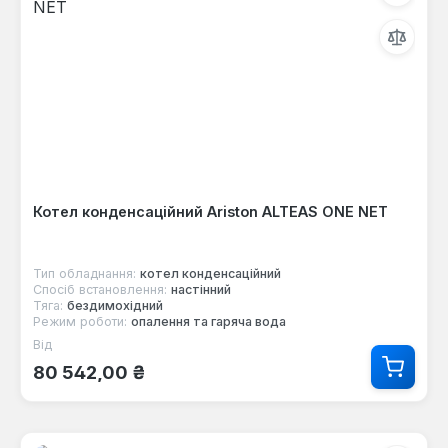
Котел конденсаційний Ariston ALTEAS ONE NET
Тип обладнання:
котел конденсаційний
Спосіб встановлення:
настінний
Тяга:
бездимохідний
Режим роботи:
опалення та гаряча вода
Від
Звичайна ціна:
80 542,00 ₴