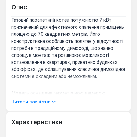
Опис
Газовий парапетний котел потужністю 7 кВт
призначений для ефективного опалення приміщень
площею до 70 квадратних метрів. Його
конструктивна особливість полягає у відсутності
потреби в традиційному димоході, що значно
спрощує монтаж та розширює можливості
встановлення в квартирах, приватних будинках
або офісах, де облаштування класичної димохідної
системи є складним або неможливим.
Модель оснащена герметичною камерою
згоряння, яка забезпечує забір повітря для горіння
Читати повністю
безпосередньо з вулиці, а продукти згоряння
відводяться через комплектний коаксіальний
димохід за принципом «труба в трубі». Це рішення
Характеристики
гарантує безпечну експлуатацію, оскільки не
використовується повітря з приміщення, та