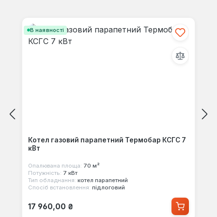
своїми знаннями з іншими.
Пропустити галерею продуктів
В наявності
Котел газовий парапетний Термобар КСГС 7
кВт
Опалювана площа:
70 м²
Потужність:
7 кВт
Тип обладнання:
котел парапетний
Спосіб встановлення:
підлоговий
Звичайна ціна:
17 960,00 ₴