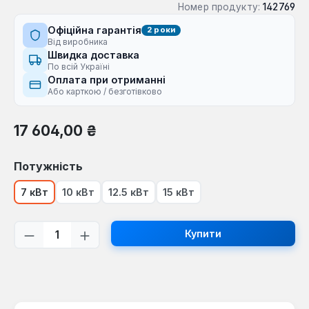
Номер продукту:
142769
Офіційна гарантія
2 роки
Від виробника
Швидка доставка
По всій Україні
Оплата при отриманні
Або карткою / безготівково
Звичайна ціна:
17 604,00 ₴
Виберіть
Потужність
7 кВт
10 кВт
12.5 кВт
15 кВт
Кількість товару: Введіть потрібну кі
Купити