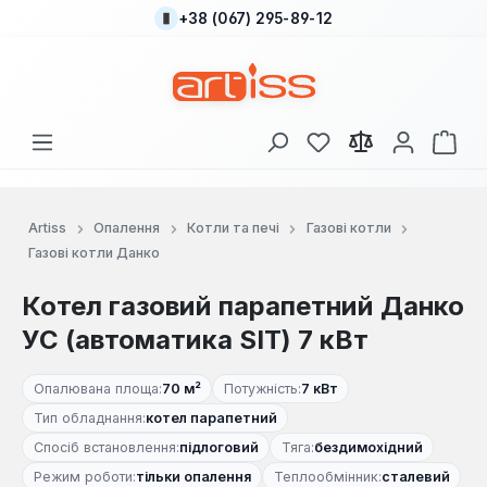
+38 (067) 295-89-12
Перейти до основного вмісту
У вас є 0 у списку
Кош
Artiss
Опалення
Котли та печі
Газові котли
Газові котли Данко
Котел газовий парапетний Данко
УС (автоматика SIT) 7 кВт
Опалювана площа:
70 м²
Потужність:
7 кВт
Тип обладнання:
котел парапетний
Спосіб встановлення:
підлоговий
Тяга:
бездимохідний
Режим роботи:
тільки опалення
Теплообмінник:
сталевий