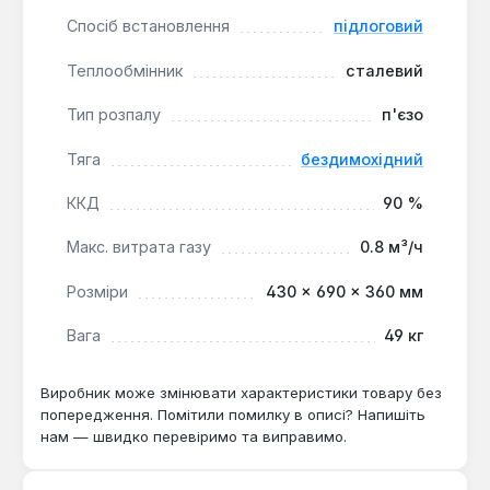
Спосіб встановлення
підлоговий
Енергонезалежність:
Котел функціонує без
підключення до електромережі, що є
Теплообмінник
сталевий
важливою перевагою в умовах можливих
перебоїв з електропостачанням.
Тип розпалу
п'єзо
Універсальне підключення:
Патрубки для
підключення до системи опалення можуть
Тяга
бездимохідний
бути виведені як з лівого, так і з правого боку,
ККД
90 %
що спрощує монтаж та адаптацію до різних
умов приміщення.
Макс. витрата газу
0.8 м³/ч
Висока безпека:
Завдяки закритій камері
згоряння та надійній автоматиці, котел
Розміри
430 × 690 × 360 мм
відповідає сучасним стандартам безпеки
Вага
49 кг
експлуатації.
Виробник може змінювати характеристики товару без
Котел газовий парапетний Данко УС з
попередження. Помітили помилку в описі? Напишіть
автоматикою SIT є одноконтурним рішенням,
нам — швидко перевіримо та виправимо.
призначеним виключно для опалення. Він ідеально
підходить для встановлення в невеликих