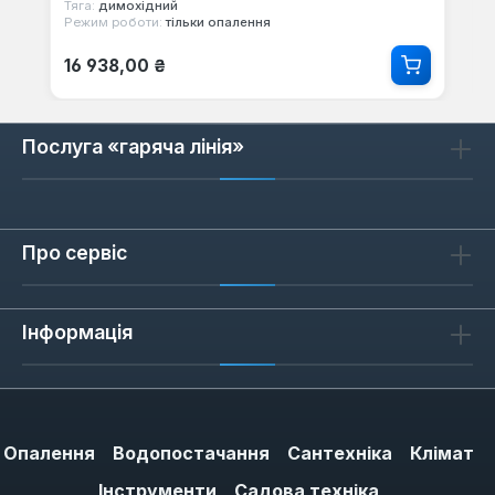
Тяга:
димохідний
Режим роботи:
тільки опалення
Звичайна ціна:
16 938,00 ₴
Послуга «гаряча лінія»
Про сервіс
Інформація
Опалення
Водопостачання
Сантехніка
Клімат
Інструменти
Садова техніка