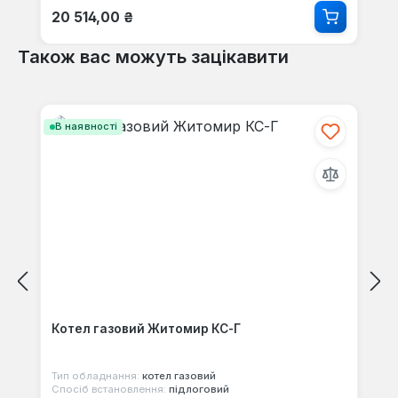
Звичайна ціна:
20 514,00 ₴
Також вас можуть зацікавити
Пропустити галерею продуктів
В наявності
Котел газовий Житомир КС-Г
Тип обладнання:
котел газовий
Спосіб встановлення:
підлоговий