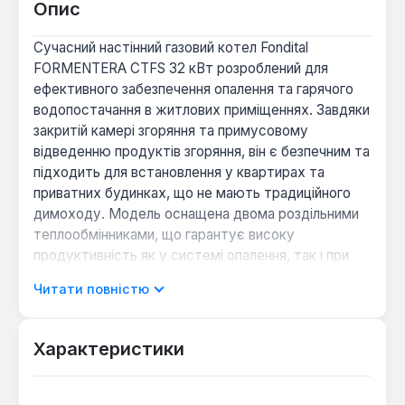
Опис
Сучасний настінний газовий котел Fondital
FORMENTERA CTFS 32 кВт розроблений для
ефективного забезпечення опалення та гарячого
водопостачання в житлових приміщеннях. Завдяки
закритій камері згоряння та примусовому
відведенню продуктів згоряння, він є безпечним та
підходить для встановлення у квартирах та
приватних будинках, що не мають традиційного
димоходу. Модель оснащена двома роздільними
теплообмінниками, що гарантує високу
продуктивність як у системі опалення, так і при
підготовці гарячої води.
Читати повністю
Первинний теплообмінник, виготовлений з міді,
забезпечує ефективну передачу тепла для
Характеристики
опалювального контуру, розрахованого на площу
до 320 м². Вторинний пластинчастий