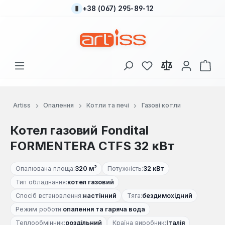
+38 (067) 295-89-12
Перейти до основного вмісту
У вас є 0 у списку
Кош
Artiss
Опалення
Котли та печі
Газові котли
Котел газовий Fondital
FORMENTERA CTFS 32 кВт
Опалювана площа:
320 м²
Потужність:
32 кВт
Тип обладнання:
котел газовий
Спосіб встановлення:
настінний
Тяга:
бездимохідний
Режим роботи:
опалення та гаряча вода
Теплообмінник:
роздільний
Країна виробник:
Італія