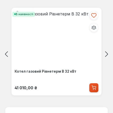
Пропустити галерею продуктів
В наявності
Котел газовий Рівнетерм В 32 кВт
Звичайна ціна:
41 010,00 ₴