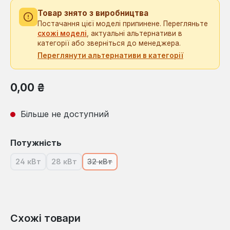
Товар знято з виробництва
Постачання цієї моделі припинене. Перегляньте
схожі моделі
, актуальні альтернативи в
категорії або зверніться до менеджера.
Переглянути альтернативи в категорії
Звичайна ціна:
0,00 ₴
Більше не доступний
Виберіть
Потужність
24 кВт
28 кВт
32 кВт
(Ця опція наразі недоступна.)
(Ця опція наразі недоступна.)
(Ця опція наразі недоступна.)
Схожі товари