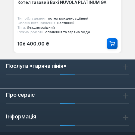
Котел газовий Baxi NUVOLA PLATINUM GA
Тип обладнання:
котел конденсаційний
Спосіб встановлення:
настінний
Тяга:
бездимохідний
Режим роботи:
опалення та гаряча вода
Звичайна ціна:
106 400,00 ₴
Послуга «гаряча лінія»
Про сервіс
Інформація