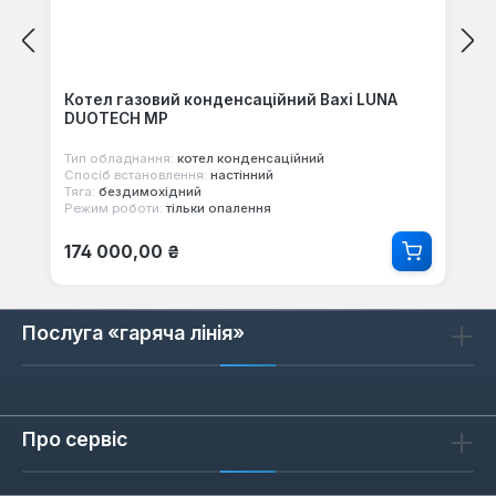
Котел газовий конденсаційний Baxi LUNA
DUOTECH MP
Тип обладнання:
котел конденсаційний
Спосіб встановлення:
настінний
Тяга:
бездимохідний
Режим роботи:
тільки опалення
Звичайна ціна:
174 000,00 ₴
Послуга «гаряча лінія»
Про сервіс