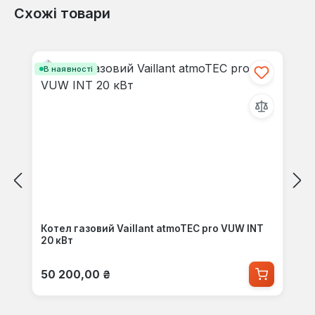
Схожі товари
Пропустити галерею продуктів
В наявності
Котел газовий Vaillant atmoTEC pro VUW INT
20 кВт
Звичайна ціна:
50 200,00 ₴