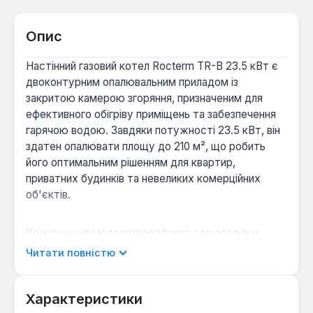
Опис
Настінний газовий котел Rocterm TR-B 23.5 кВт є
двоконтурним опалювальним приладом із
закритою камерою згоряння, призначеним для
ефективного обігріву приміщень та забезпечення
гарячою водою. Завдяки потужності 23.5 кВт, він
здатен опалювати площу до 210 м², що робить
його оптимальним рішенням для квартир,
приватних будинків та невеликих комерційних
об'єктів.
Конструкція моделі передбачає два роздільні
теплообмінники, що сприяє підвищенню надійності
Читати повністю
та довговічності системи гарячого
водопостачання, запобігаючи утворенню накипу та
корозії. Управління котлом здійснюється за
Характеристики