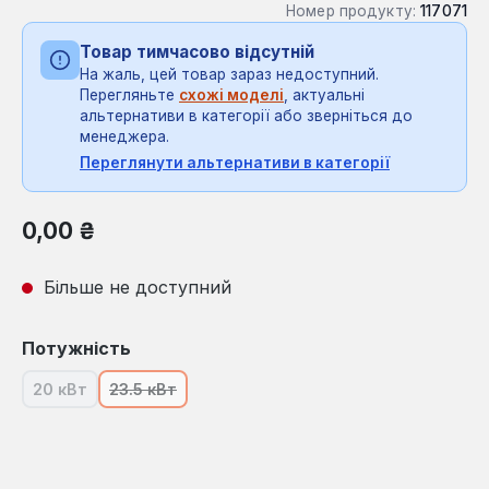
Номер продукту:
117071
Товар тимчасово відсутній
На жаль, цей товар зараз недоступний.
Перегляньте
схожі моделі
, актуальні
альтернативи в категорії або зверніться до
менеджера.
Переглянути альтернативи в категорії
Звичайна ціна:
0,00 ₴
Більше не доступний
Виберіть
Потужність
20 кВт
23.5 кВт
(Ця опція наразі недоступна.)
(Ця опція наразі недоступна.)