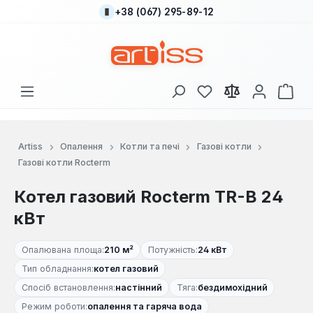
+38 (067) 295-89-12
Перейти до основного вмісту
У вас є 0 у списку
Кош
Artiss
Опалення
Котли та печі
Газові котли
Газові котли Rocterm
Котел газовий Rocterm TR-B 24
кВт
Опалювана площа:
210 м²
Потужність:
24 кВт
Тип обладнання:
котел газовий
Спосіб встановлення:
настінний
Тяга:
бездимохідний
Режим роботи:
опалення та гаряча вода