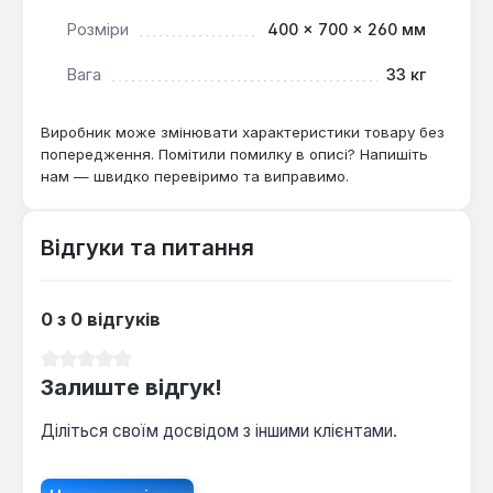
тривалої та безпечної експлуатації, монтаж,
Розміри
400 × 700 × 260 мм
перший запуск та подальше сервісне
обслуговування обладнання повинні виконуватися
Вага
33 кг
виключно кваліфікованими фахівцями
авторизованих сервісних центрів.
Виробник може змінювати характеристики товару без
попередження. Помітили помилку в описі? Напишіть
нам — швидко перевіримо та виправимо.
Відгуки та питання
0 з 0 відгуків
Середня оцінка 0 з 5 зірок
Залиште відгук!
Діліться своїм досвідом з іншими клієнтами.