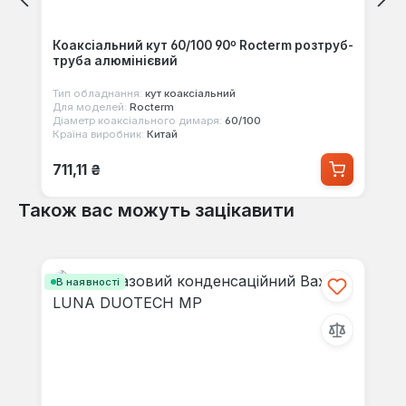
Коаксіальний кут 60/100 90º Rocterm розтруб-
труба алюмінієвий
Тип обладнання:
кут коаксіальний
Для моделей:
Rocterm
Діаметр коаксіального димаря:
60/100
Країна виробник:
Китай
Звичайна ціна:
711,11 ₴
Також вас можуть зацікавити
Пропустити галерею продуктів
В наявності