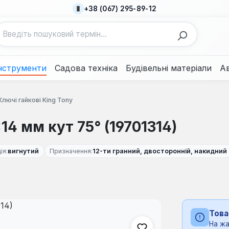
+38 (067) 295-89-12
нструменти
Садова техніка
Будівельні матеріали
А
Ключі гайкові King Tony
4 мм кут 75° (19701314)
ія:
вигнутий
Призначення:
12-ти гранний, двосторонній, накидний
Това
На жа