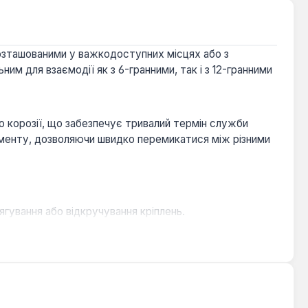
розташованими у важкодоступних місцях або з
м для взаємодії як з 6-гранними, так і з 12-гранними
до корозії, що забезпечує тривалий термін служби
ументу, дозволяючи швидко перемикатися між різними
ування або відкручування кріплень.
мобільних майстернях, при обслуговуванні техніки та
отрібен надійний інструмент для роботи з метричними
ть доступу до обмежених просторів або роботи з