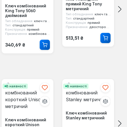
прямий King Tony
Ключ комбінований
метричний
King Tony 5060
Тип обладнання:
ключ гайковий
дюймовий
Тип:
стандартний
Тип обладнання:
ключ гайковий
Конструкція:
прямий
Тип:
стандартний
Призначення:
двосторонній, 12-ти гранний, накидний
Конструкція:
прямий
Призначення:
комбінований, двосторонній, 12-ти гранний
Звичайна ціна:
513,51 ₴
Звичайна ціна:
340,69 ₴
В наявності
В наявності
Ключ комбінований
Stanley метричний
Ключ комбінований
короткий Unison