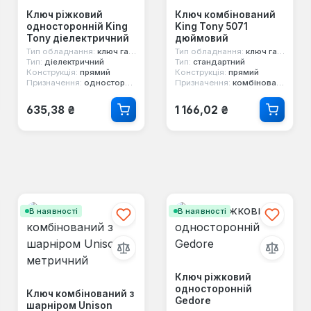
Ключ ріжковий
Ключ комбінований
односторонній King
King Tony 5071
Tony діелектричний
дюймовий
Тип обладнання:
ключ гайковий
Тип обладнання:
ключ гайковий
Тип:
діелектричний
Тип:
стандартний
Конструкція:
прямий
Конструкція:
прямий
Призначення:
односторонній, ріжковий
Призначення:
комбінований, двосторонній, 12-ти гранний
Звичайна ціна:
Звичайна ціна:
635,38 ₴
1 166,02 ₴
В наявності
В наявності
Ключ ріжковий
односторонній
Ключ комбінований з
Gedore
шарніром Unison