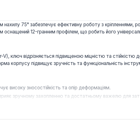
ом нахилу 75° забезпечує ефективну роботу з кріпленнями, 
оснащений 12-гранним профілем, що робить його універсальни
Cr-V), ключ відрізняється підвищеною міцністю та стійкістю 
орма корпусу підвищує зручність та функціональність інстр
ує високу зносостійкість та опір деформаціям.
прияє зручному захопленню та достатньому важелю для затяг
ирокого спектру слюсарно-монтажних робіт, зокрема в авто
ям для професійних механіків та домашніх майстрів, яким п
 його особливо корисним при виконанні завдань, що вимагаю