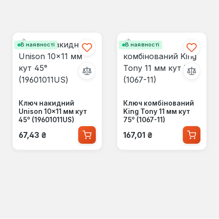
В наявності
В наявності
Ключ накидний
Ключ комбінований
Unison 10×11 мм кут
King Tony 11 мм кут
45° (19601011US)
75° (1067-11)
Звичайна ціна:
Звичайна ціна:
67,43 ₴
167,01 ₴