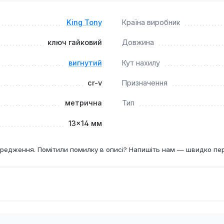
King Tony
Країна виробник
ключ гайковий
Довжина
вигнутий
Кут нахилу
cr-v
Призначення
метрична
Тип
13×14 мм
редження. Помітили помилку в описі? Напишіть нам — швидко пе