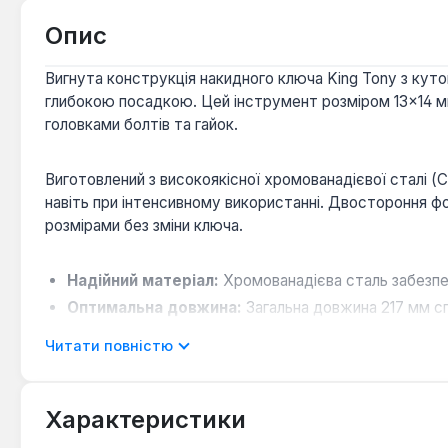
Опис
Вигнута конструкція накидного ключа King Tony з кут
глибокою посадкою. Цей інструмент розміром 13×14 мм 
головками болтів та гайок.
Виготовлений з високоякісної хромованадієвої сталі (
навіть при інтенсивному використанні. Двостороння ф
розмірами без зміни ключа.
Надійний матеріал:
Хромованадієва сталь забезпеч
Оптимальна довжина:
Загальна довжина 217 мм с
Універсальність застосування:
Призначений для ш
Читати повністю
в побуті.
Ключ накидний King Tony 13×14 мм є практичним рішенн
Характеристики
кріпленнями. Його конструктивні особливості роблять