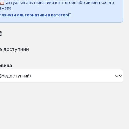
лі
, актуальні альтернативи в категорії або зверніться до
джера.
глянути альтернативи в категорії
на:
₴
е доступний
овика