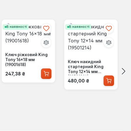
В наявності
В наявності
Ключ ріжковий King
Tony 16×18 мм
Ключ накидний
(19001618)
стартерний King
Звичайна ціна:
Tony 12×14 мм
247,38 ₴
(19501214)
Звичайна ціна:
480,00 ₴