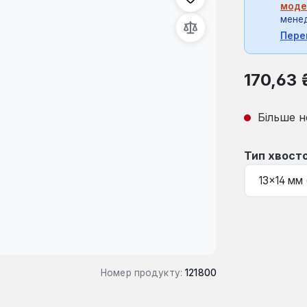
моде
мене
Пере
Звичайна ці
170,63 
Більше н
Виберіть
Тип хвост
Номер продукту:
121800