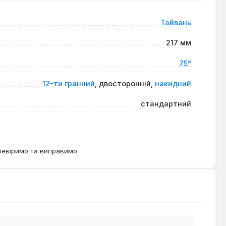
Тайвань
217 мм
75°
12-ти гранний
, двосторонній,
накидний
стандартний
ревіримо та виправимо.