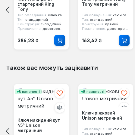
стартерний King
Tony метричний
Tony
Тип обладнання:
ключ гайковий
Тип обладнання:
ключ гайковий
Тип:
стандартний
Тип:
стандартний
Конструкція:
с-подібний
Конструкція:
прямий
Призначення:
двосторонній, 12-ти гранний, стартерний
Призначення:
двосторонній, 12-ти гранний, ріжковий
Звичайна ціна:
Звичайна ціна:
386,23 ₴
163,42 ₴
Також вас можуть зацікавити
Пропустити галерею продуктів
В наявності
В наявності
Ключ ріжковий
Unison метричний
Ключ накидний кут
45° Unison
Тип обладнання:
ключ гайковий
метричний
Тип:
стандартний