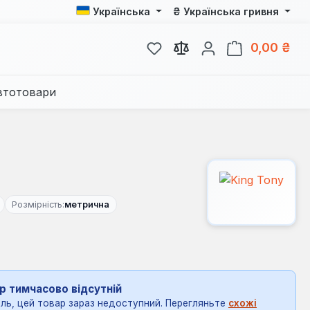
₴
Українська
Українська гривня
У вас є 0 у списку бажань
Кош
0,00 ₴
втотовари
Розмірність:
метрична
р тимчасово відсутній
ль, цей товар зараз недоступний. Перегляньте
схожі