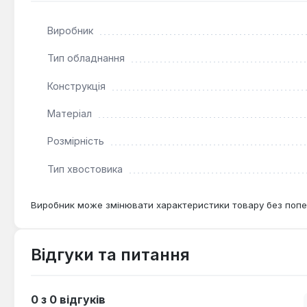
кріпленнями, що потребують значного зусилля.
Виробник
Тип обладнання
Конструкція
Матеріал
Розмірність
Тип хвостовика
Виробник може змінювати характеристики товару без попе
Відгуки та питання
0 з 0 відгуків