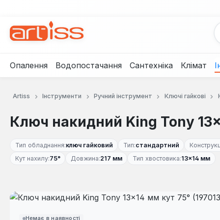
рейти до основного вмісту
Перейти до пошуку
Перейти до основної навігації
Опалення
Водопостачання
Сантехніка
Клімат
І
Artiss
Інструменти
Ручний інструмент
Ключі гайкові
Ключ накидний King Tony 13×1
Тип обладнання:
ключ гайковий
Тип:
стандартний
Конструкц
Кут нахилу:
75°
Довжина:
217 мм
Тип хвостовика:
13×14 мм
Пропустити галерею зображень
Немає в наявності