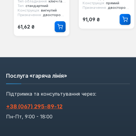
Тип обладнання:
ключ гайковий
Конструкція:
прямий
Тип:
стандартний
Призначення:
двосторонній, ріжковий
Конструкція:
вигнутий
Призначення:
двосторонній, 12-ти гранний, накидний
Звичайна ціна:
91,09 ₴
Звичайна ціна:
61,62 ₴
Послуга «гаряча лінія»
Підтримка та консультування через:
+38 (067) 295‑89‑12
Пн-Пт, 9:00 - 18:00