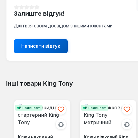
Середня оцінка 0 з 5 зірок
Залиште відгук!
Діліться своїм досвідом з іншими клієнтами.
Написати відгук
Інші товари King Tony
Пропустити галерею продуктів
В наявності
В наявності
Ключ накидний
Ключ ріжковий King