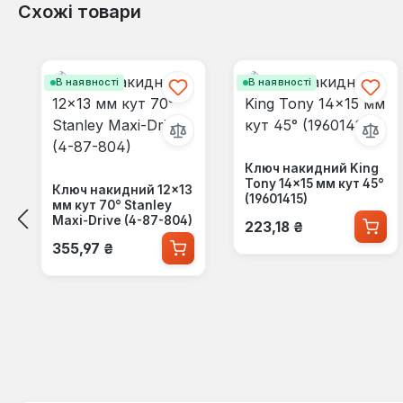
Схожі товари
Пропустити галерею продуктів
В наявності
В наявності
Ключ накидний King
Tony 14×15 мм кут 45°
Ключ накидний 12×13
(19601415)
мм кут 70° Stanley
Звичайна ціна:
Maxi-Drive (4-87-804)
223,18 ₴
Звичайна ціна:
355,97 ₴