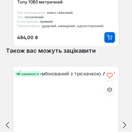
Tony 10B0 метричний
Тип обладнання:
ключ гайковий
Тип:
посилений
Конструкція:
прямий
Призначення:
ударний, накидний, односторонній
Звичайна ціна:
484,00 ₴
Також вас можуть зацікавити
Пропустити галерею продуктів
В наявності