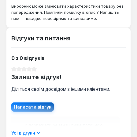
обслуговування техніки та збирання конструкцій,
Виробник може змінювати характеристики товару без
де потрібна точність та надійність інструменту.
попередження. Помітили помилку в описі? Напишіть
нам — швидко перевіримо та виправимо.
Відгуки та питання
0 з 0 відгуків
Середня оцінка 0 з 5 зірок
Залиште відгук!
Діліться своїм досвідом з іншими клієнтами.
Написати відгук
Відображати рецензії лише поточною
мовою.
Усі відгуки