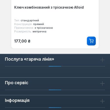
Ключ комбінований з тріскачкою Alloid
Тип:
стандартний
Конструкція:
прямий
Призначення:
з тріскачкою
Розмірність:
метрична
Звичайна ціна:
177,00 ₴
Послуга «гаряча лінія»
Про сервіс
Інформація