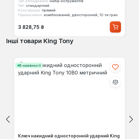
Тип обладнання:
набір інструментів
Тип:
стандартний
Конструкція:
прямий
Призначення:
комбінований, двосторонній, 12-ти гранний
Звичайна ціна:
3 828,75 ₴
Інші товари King Tony
Пропустити галерею продуктів
В наявності
Ключ накидний односторонній ударний King