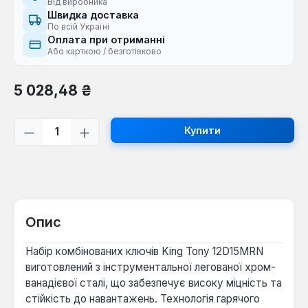
Від виробника
Швидка доставка
По всій Україні
Оплата при отриманні
Або карткою / безготівково
Звичайна ціна:
5 028,48 ₴
Кількість товару: Введіть потрібну кі
Купити
Опис
Набір комбінованих ключів King Tony 12D15MRN
виготовлений з інструментальної легованої хром-
ванадієвої сталі, що забезпечує високу міцність та
стійкість до навантажень. Технологія гарячого