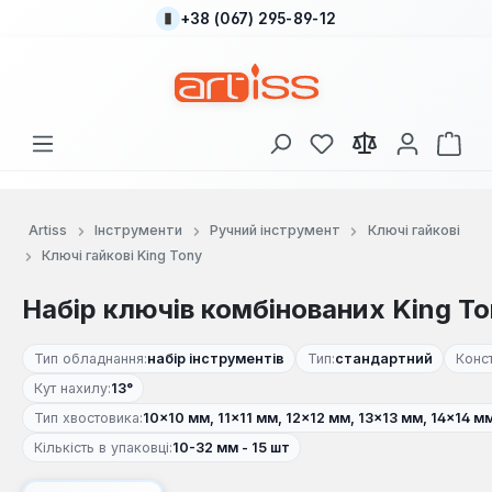
+38 (067) 295-89-12
Перейти до основного вмісту
У вас є 0 у списку
Кош
Artiss
Інструменти
Ручний інструмент
Ключі гайкові
Ключі гайкові King Tony
Набір ключів комбінованих King To
Тип обладнання:
набір інструментів
Тип:
стандартний
Конст
Кут нахилу:
13°
Тип хвостовика:
10×10 мм, 11×11 мм, 12×12 мм, 13×13 мм, 14×14 
Кількість в упаковці:
10-32 мм - 15 шт