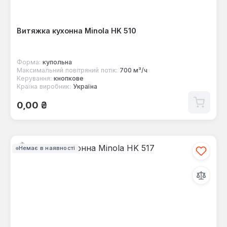
Витяжка кухонна Minola HK 510
Форма:
купольна
Максимальний повітряний потік:
700 м³/ч
Керування:
кнопкове
Країна виробник:
Україна
Звичайна ціна:
0,00 ₴
Немає в наявності