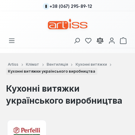
+38 (067) 295-89-12
Перейти до основного вмісту
У вас є 0 у списку
Кош
Artiss
Клімат
Вентиляція
Кухонні витяжки
Кухонні витяжки українського виробництва
Кухонні витяжки
українського виробництва