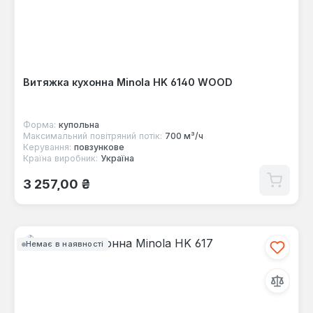
Витяжка кухонна Minola HK 6140 WOOD
Форма:
купольна
Максимальний повітряний потік:
700 м³/ч
Керування:
повзункове
Країна виробник:
Україна
Звичайна ціна:
3 257,00 ₴
Немає в наявності