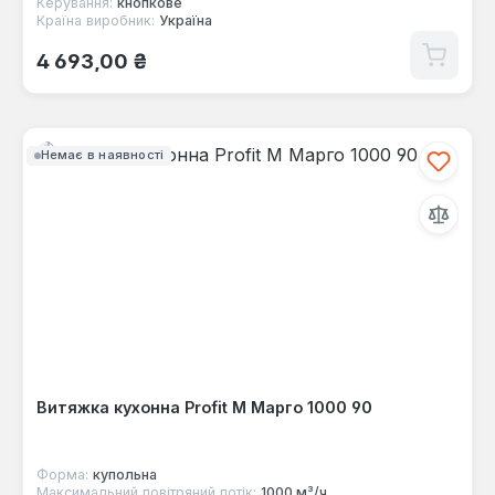
Керування:
кнопкове
Країна виробник:
Україна
Звичайна ціна:
4 693,00 ₴
Немає в наявності
Витяжка кухонна Profit M Марго 1000 90
Форма:
купольна
Максимальний повітряний потік:
1000 м³/ч