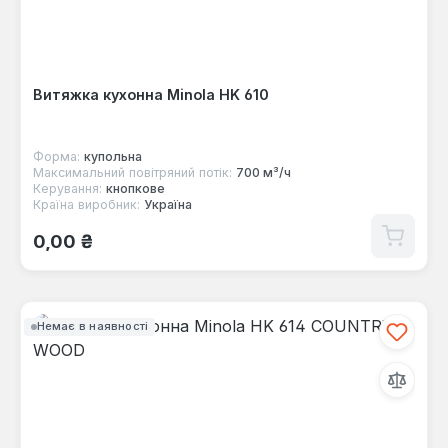
Витяжка кухонна Minola HK 610
Форма:
купольна
Максимальний повітряний потік:
700 м³/ч
Керування:
кнопкове
Країна виробник:
Україна
Звичайна ціна:
0,00 ₴
Немає в наявності