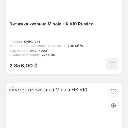
Витяжка кухонна Minola HK 610 Rustico
Форма:
купольна
Максимальний повітряний потік:
700 м³/ч
Керування:
кнопкове
Країна виробник:
Україна
Звичайна ціна:
2 358,00 ₴
Немає в наявності