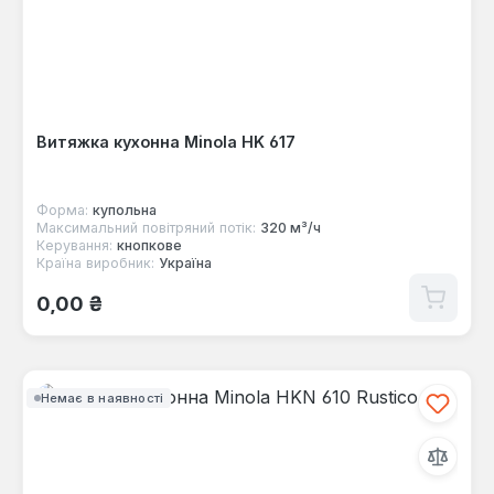
Витяжка кухонна Minola HK 617
Форма:
купольна
Максимальний повітряний потік:
320 м³/ч
Керування:
кнопкове
Країна виробник:
Україна
Звичайна ціна:
0,00 ₴
Немає в наявності