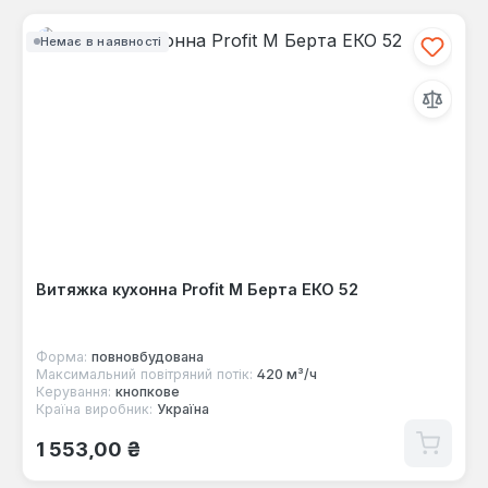
Немає в наявності
Витяжка кухонна Profit M Берта ЕКО 52
Форма:
повновбудована
Максимальний повітряний потік:
420 м³/ч
Керування:
кнопкове
Країна виробник:
Україна
Звичайна ціна:
1 553,00 ₴