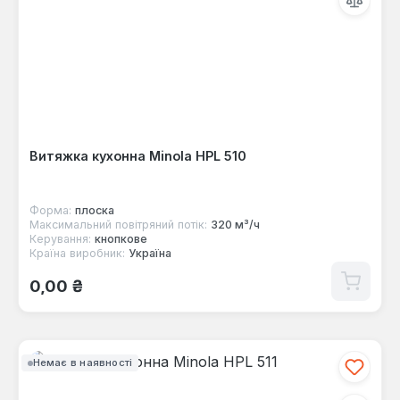
Витяжка кухонна Minola HPL 510
Форма:
плоска
Максимальний повітряний потік:
320 м³/ч
Керування:
кнопкове
Країна виробник:
Україна
Звичайна ціна:
0,00 ₴
Немає в наявності