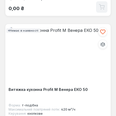
Звичайна ціна:
0,00 ₴
Немає в наявності
Витяжка кухонна Profit M Венера ЕКО 50
Форма:
т-подібна
Максимальний повітряний потік:
420 м³/ч
Керування:
кнопкове