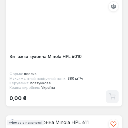
Витяжка кухонна Minola HPL 6010
Форма:
плоска
Максимальний повітряний потік:
380 м³/ч
Керування:
повзункове
Країна виробник:
Україна
Звичайна ціна:
0,00 ₴
Немає в наявності