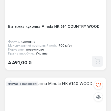
Витяжка кухонна Minola HK 614 COUNTRY WOOD
Форма:
купольна
Максимальний повітряний потік:
700 м³/ч
Керування:
повзункове
Країна виробник:
Україна
Звичайна ціна:
4 491,00 ₴
Немає в наявності