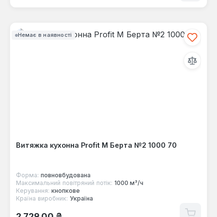
Немає в наявності
Витяжка кухонна Profit M Берта №2 1000 70
Форма:
повновбудована
Максимальний повітряний потік:
1000 м³/ч
Керування:
кнопкове
Країна виробник:
Україна
Звичайна ціна:
2 729,00 ₴