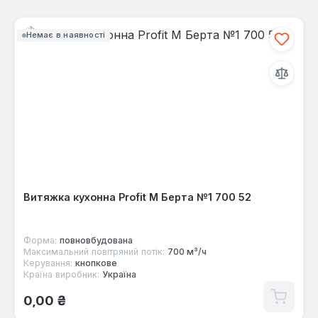
Немає в наявності
Витяжка кухонна Profit M Берта №1 700 52
Форма:
повновбудована
Максимальний повітряний потік:
700 м³/ч
Керування:
кнопкове
Країна виробник:
Україна
Звичайна ціна:
0,00 ₴