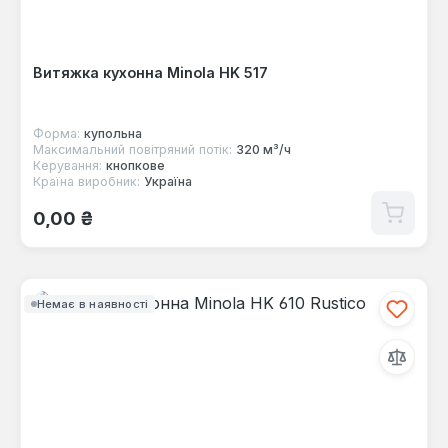
Витяжка кухонна Minola HK 517
Форма:
купольна
Максимальний повітряний потік:
320 м³/ч
Керування:
кнопкове
Країна виробник:
Україна
Звичайна ціна:
0,00 ₴
Немає в наявності