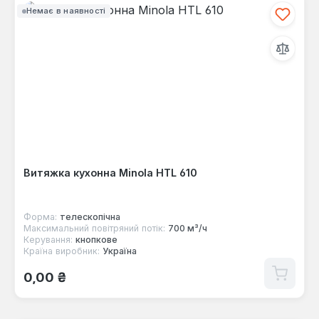
Немає в наявності
Витяжка кухонна Minola HTL 610
Форма:
телескопічна
Максимальний повітряний потік:
700 м³/ч
Керування:
кнопкове
Країна виробник:
Україна
Звичайна ціна:
0,00 ₴