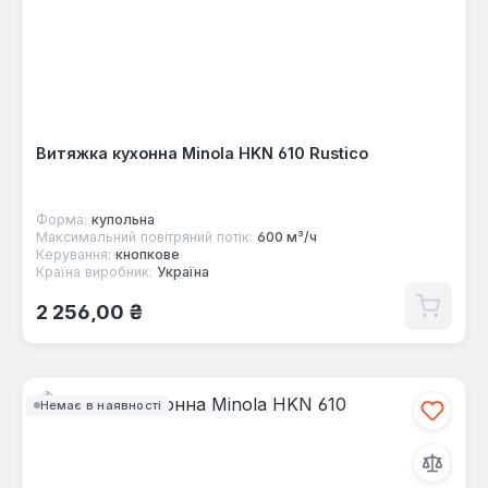
Витяжка кухонна Minola HKN 610 Rustico
Форма:
купольна
Максимальний повітряний потік:
600 м³/ч
Керування:
кнопкове
Країна виробник:
Україна
Звичайна ціна:
2 256,00 ₴
Немає в наявності