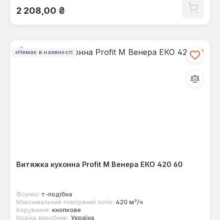
Звичайна ціна:
2 208,00 ₴
Немає в наявності
Витяжка кухонна Profit M Венера ЕКО 420 60
Форма:
т-подібна
Максимальний повітряний потік:
420 м³/ч
Керування:
кнопкове
Країна виробник:
Україна