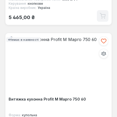
Керування:
кнопкове
Країна виробник:
Україна
Звичайна ціна:
5 465,00 ₴
Немає в наявності
Витяжка кухонна Profit M Марго 750 60
Форма:
купольна