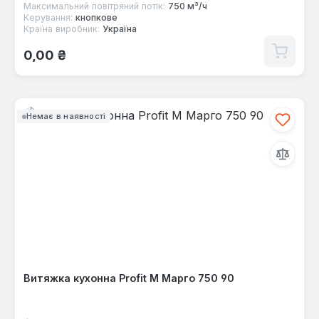
Максимальний повітряний потік:
750 м³/ч
Керування:
кнопкове
Країна виробник:
Україна
Звичайна ціна:
0,00 ₴
Немає в наявності
Витяжка кухонна Profit M Марго 750 90