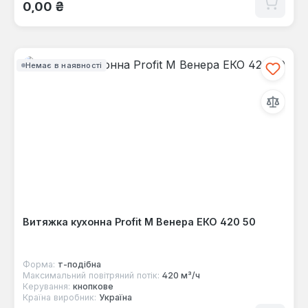
Звичайна ціна:
0,00 ₴
Немає в наявності
Витяжка кухонна Profit M Венера ЕКО 420 50
Форма:
т-подібна
Максимальний повітряний потік:
420 м³/ч
Керування:
кнопкове
Країна виробник:
Україна