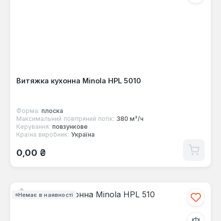
Витяжка кухонна Minola HPL 5010
Форма:
плоска
Максимальний повітряний потік:
380 м³/ч
Керування:
повзункове
Країна виробник:
Україна
Звичайна ціна:
0,00 ₴
Немає в наявності