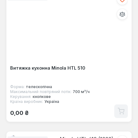
Витяжка кухонна Minola HTL 510
Форма:
телескопічна
Максимальний повітряний потік:
700 м³/ч
Керування:
кнопкове
Країна виробник:
Україна
Звичайна ціна:
0,00 ₴