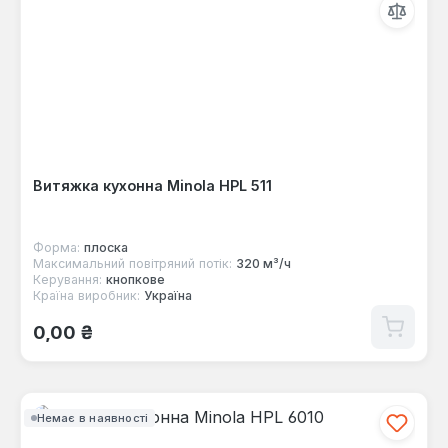
Витяжка кухонна Minola HPL 511
Форма:
плоска
Максимальний повітряний потік:
320 м³/ч
Керування:
кнопкове
Країна виробник:
Україна
Звичайна ціна:
0,00 ₴
Немає в наявності