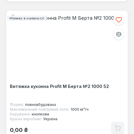
Немає в наявності
Витяжка кухонна Profit M Берта №2 1000 52
Форма:
повновбудована
Максимальний повітряний потік:
1000 м³/ч
Керування:
кнопкове
Країна виробник:
Україна
Звичайна ціна:
0,00 ₴