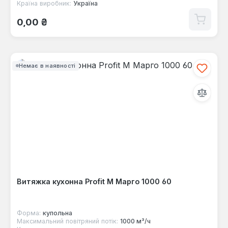
Країна виробник:
Україна
Звичайна ціна:
0,00 ₴
Немає в наявності
Витяжка кухонна Profit M Марго 1000 60
Форма:
купольна
Максимальний повітряний потік:
1000 м³/ч