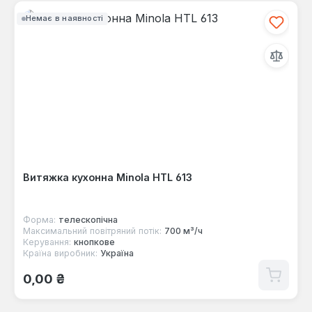
Немає в наявності
Витяжка кухонна Minola HTL 613
Форма:
телескопічна
Максимальний повітряний потік:
700 м³/ч
Керування:
кнопкове
Країна виробник:
Україна
Звичайна ціна:
0,00 ₴