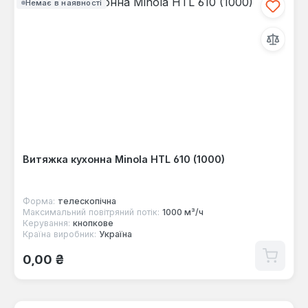
Немає в наявності
Витяжка кухонна Minola HTL 610 (1000)
Форма:
телескопічна
Максимальний повітряний потік:
1000 м³/ч
Керування:
кнопкове
Країна виробник:
Україна
Звичайна ціна:
0,00 ₴