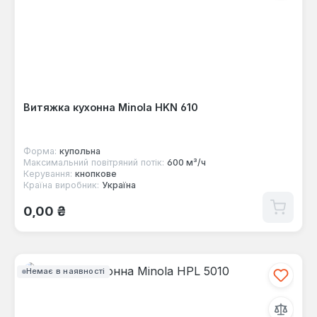
Витяжка кухонна Minola HKN 610
Форма:
купольна
Максимальний повітряний потік:
600 м³/ч
Керування:
кнопкове
Країна виробник:
Україна
Звичайна ціна:
0,00 ₴
Немає в наявності