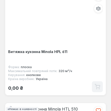
Витяжка кухонна Minola HPL 611
Форма:
плоска
Максимальний повітряний потік:
320 м³/ч
Керування:
кнопкове
Країна виробник:
Україна
Звичайна ціна:
0,00 ₴
Немає в наявності