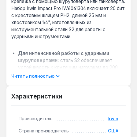
крепежа с помощью шуруповерта или гайковерта.
Набор Irwin Impact Pro IW6061304 включает 20 бит
с крестовым шлицем PH2, длиной 25 мм и
хвостовиком 1/4", изготовленных из
инструментальной стали S2 для работы с
ударными инструментами.
Для интенсивной работы с ударными
шуруповертами:
сталь S2 обеспечивает
устойчивость к крутящим нагрузкам до 200
Н·м, что исключает срыв шлица при
Читать полностью
закручивании саморезов в металл или твердую
древесину.
Характеристики
Совместимость с магнитными
держателями и удлинителями:
хвостовик
1/4" (6,35 мм) подходит для стандартных
патронов и переходников, включая карданные
Производитель
Irwin
— удобно для работы в труднодоступных
Страна производитель
США
местах.