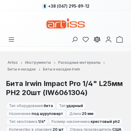
+38 (067) 295-89-12
Перейти к основному содержанию
У вас есть товары
В к
Artiss
Инструменты
Расходные материалы
Биты и насадки
Биты и насадки Irwin
Бита Irwin Impact Pro 1/4" L25мм
PH2 20шт (IW6061304)
Тип оборудования:
бита
Тип:
ударный
Назначение:
под шуруповерт
Длина:
25 мм
Тип хвостовика:
1/4"
Размер наконечника:
крестовый ph2
Количество в упаковке:
20 шт
Страна производитель:
США