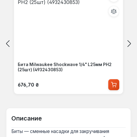
Бита Milwaukee Shockwave 1/4" L25мм PH2
(25шт) (4932430853)
Обычная цена:
676,70 ₴
Описание
Биты — сменные насадки для закручивания