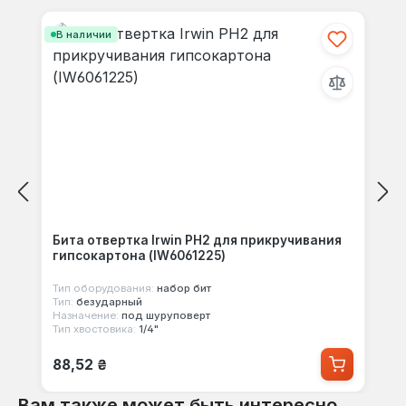
своими мыслями с другими.
В наличии
Бита отвертка Irwin PH2 для прикручивания
гипсокартона (IW6061225)
Тип оборудования:
набор бит
Тип:
безударный
Назначение:
под шуруповерт
Тип хвостовика:
1/4"
Обычная цена:
88,52 ₴
Вам также может быть интересно