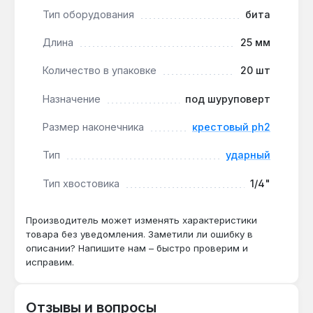
Запас для безостановочной работы:
20
Тип оборудования
бита
одинаковых бит в упаковке позволяют быстро
заменить изношенную насадку без поиска
Длина
25 мм
новой, сокращая простои на стройплощадке
Количество в упаковке
20 шт
или в мастерской.
Назначение
под шуруповерт
Набор подходит для профессионального
использования при сборке мебели, монтаже
Размер наконечника
крестовый ph2
гипсокартона, кровельных работах и других
Тип
ударный
задачах, где требуется частая замена крепежа.
Производство — США. Гарантия от
Тип хвостовика
1/4"
производителя, доставка по Украине.
Производитель может изменять характеристики
товара без уведомления. Заметили ли ошибку в
Подходит ли для работы с твердыми
описании? Напишите нам – быстро проверим и
материалами, например, металлом?
исправим.
Да — сталь S2 и конструкция Impact Pro
рассчитаны на ударные нагрузки, что
Отзывы и вопросы
позволяет закручивать саморезы в сталь