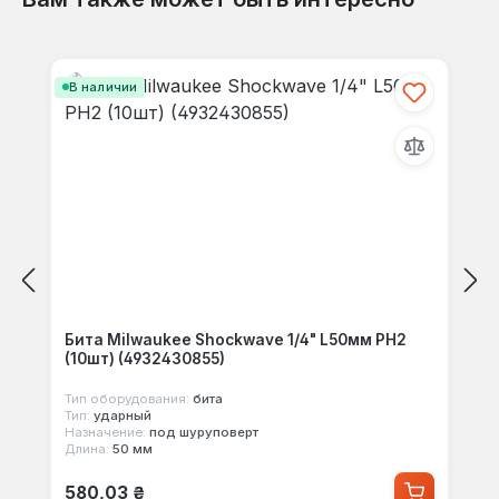
Пропустить галерею продуктов
В наличии
Бита Milwaukee Shockwave 1/4" L50мм PH2
(10шт) (4932430855)
Тип оборудования:
бита
Тип:
ударный
Назначение:
под шуруповерт
Длина:
50 мм
Обычная цена:
580,03 ₴