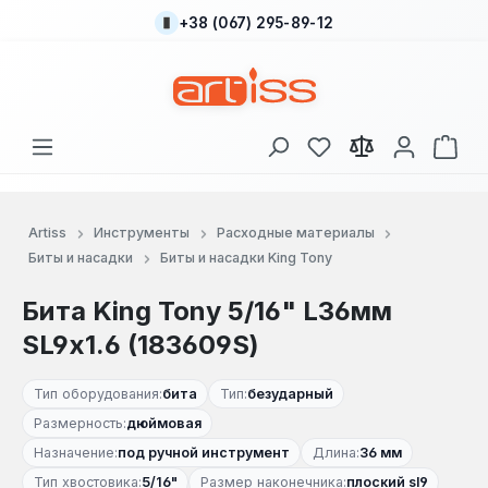
+38 (067) 295-89-12
Перейти к основному содержанию
У вас есть товары
В к
Artiss
Инструменты
Расходные материалы
Биты и насадки
Биты и насадки King Tony
Бита King Tony 5/16" L36мм
SL9х1.6 (183609S)
Тип оборудования:
бита
Тип:
безударный
Размерность:
дюймовая
Назначение:
под ручной инструмент
Длина:
36 мм
Тип хвостовика:
5/16"
Размер наконечника:
плоский sl9