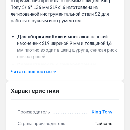
откручивания крепежа с прямым шлицем. King
Tony 5/16" L36 мм SL9x1.6 изготовлена из
легированной инструментальной стали S2 для
работы с ручным инструментом.
Для сборки мебели и монтажа:
плоский
наконечник SL9 шириной 9 мм и толщиной 1,6
мм плотно входит в шлиц шурупа, снижая риск
срыва граней.
Совместимость с гайковертами и
трещотками:
хвостовик 5/16" (9,5 мм)
Читать полностью
подходит к большинству ручных
инструментов, включая модели с дюймовым
Характеристики
посадочным размером.
Защита от коррозии:
пескоструйная
обработка и антикоррозийное масло на
Производитель
King Tony
поверхности предотвращают ржавление при
хранении в мастерской.
Страна производитель
Тайвань
Для точных работ без удара:
безударный