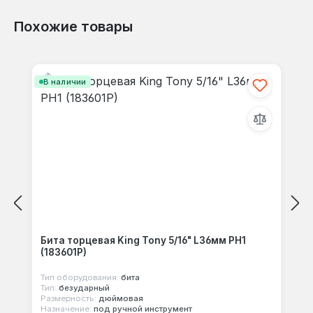
Похожие товары
Отзывов не найдено. Делитесь
Пропустить галерею продуктов
своими мыслями с другими.
В наличии
Бита торцевая King Tony 5/16" L36мм PH1
(183601P)
Тип оборудования:
бита
Тип:
безударный
Размерность:
дюймовая
Назначение:
под ручной инструмент