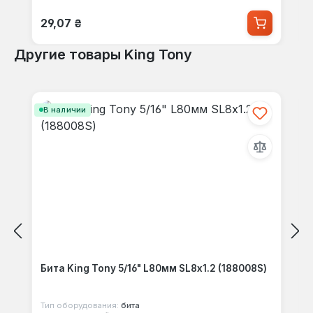
Обычная цена:
29,07 ₴
Другие товары King Tony
Пропустить галерею продуктов
В наличии
Бита King Tony 5/16" L80мм SL8х1.2 (188008S)
Тип оборудования:
бита