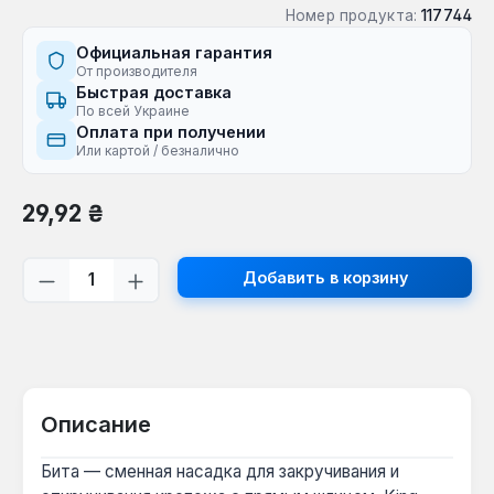
Номер продукта:
117744
Официальная гарантия
От производителя
Быстрая доставка
По всей Украине
Оплата при получении
Или картой / безналично
Обычная цена:
29,92 ₴
Количество продукта: введите желаем
Добавить в корзину
Описание
Бита — сменная насадка для закручивания и