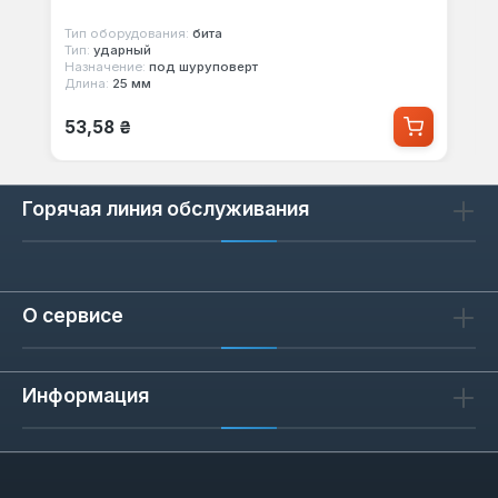
Тип оборудования:
бита
Тип:
ударный
Назначение:
под шуруповерт
Длина:
25 мм
Обычная цена:
53,58 ₴
Горячая линия обслуживания
О сервисе
Информация