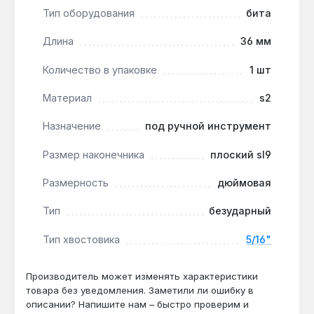
тип биты исключает повреждение хрупкого
Тип оборудования
бита
крепежа, например в электронике или мелкой
бытовой технике.
Длина
36 мм
Производство — Тайвань:
сталь S2
Количество в упаковке
1 шт
(кремний-хром-ванадий) обеспечивает
твёрдость и износостойкость при интенсивной
Материал
s2
эксплуатации.
Назначение
под ручной инструмент
Бита King Tony 5/16" L36 мм SL9x1.6 подходит для
Размер наконечника
плоский sl9
профессионального и бытового использования:
сборка корпусной мебели, монтаж гипсокартона,
Размерность
дюймовая
ремонт автомобильных узлов. Длина 36 мм
позволяет работать в ограниченном
Тип
безударный
пространстве, а плоский наконечник SL9
Тип хвостовика
5/16"
совместим с винтами и шурупами, имеющими
прямой шлиц. Гарантия 1 год, доставка по Украине.
Производитель может изменять характеристики
товара без уведомления. Заметили ли ошибку в
описании? Напишите нам – быстро проверим и
Подходит ли бита для работы с