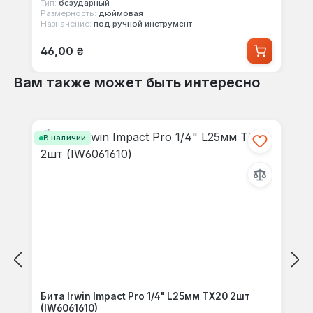
Тип:
безударный
Размерность:
дюймовая
Назначение:
под ручной инструмент
Обычная цена:
46,00 ₴
Вам также может быть интересно
Пропустить галерею продуктов
В наличии
Бита Irwin Impact Pro 1/4" L25мм TX20 2шт
(IW6061610)