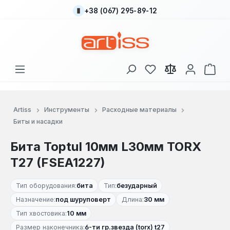
+38 (067) 295-89-12
Перейти к основному содержанию
У вас есть товары
В к
Artiss
Инструменты
Расходные материалы
Биты и насадки
Бита Toptul 10мм L30мм TORX
T27 (FSEA1227)
Тип оборудования:
бита
Тип:
безударный
Назначение:
под шуруповерт
Длина:
30 мм
Тип хвостовика:
10 мм
Размер наконечника:
6-ти гр.звезда (torx) t27