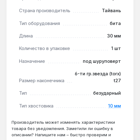
Износостойкость при интенсивной
Страна производитель
Тайвань
эксплуатации:
хромированная легированная
сталь выдерживает до 5000 циклов
Тип оборудования
бита
закручивания в ДСП без деформации шлица —
подтверждено тестами производителя.
Длина
30 мм
Совместимость с инструментом:
Количество в упаковке
1 шт
шестигранный хвостовик 10 мм подходит для
большинства профессиональных шуруповертов
Назначение
под шуруповерт
с быстрозажимным патроном, включая модели
Makita, DeWalt и Bosch.
6-ти гр.звезда (torx)
Производство Тайвань:
страна
Размер наконечника
t27
производителя — Тайвань, что гарантирует
Тип
безударный
контроль качества на этапе термообработки
стали.
Тип хвостовика
10 мм
Бита Toptul T27 применяется для монтажа
Производитель может изменять характеристики
мебельной фурнитуры, крепления элементов
товара без уведомления. Заметили ли ошибку в
кузова автомобиля и сборки электрощитов.
описании? Напишите нам – быстро проверим и