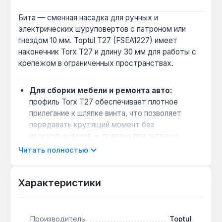
Бита — сменная насадка для ручных и
электрических шуруповертов с патроном или
гнездом 10 мм. Toptul T27 (FSEA1227) имеет
наконечник Torx T27 и длину 30 мм для работы с
крепежом в ограниченных пространствах.
Для сборки мебели и ремонта авто:
профиль Torx T27 обеспечивает плотное
прилегание к шляпке винта, что позволяет
передавать крутящий момент без
проскальзывания — полезно при затяжке
саморезов в твердых породах дерева или
Читать полностью
металле.
Работа в стесненных условиях:
длина 30 мм
Характеристики
достаточна для доступа к винтам в глубоких
пазах, например при монтаже петель или
замков, но не создает лишнего рычага, снижая
риск срыва граней.
Производитель
Toptul