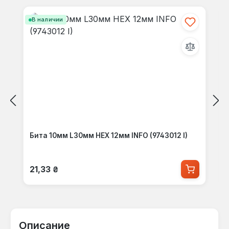
В наличии
Бита 10мм L30мм HEX 12мм INFO (9743012 I)
Обычная цена:
21,33 ₴
Описание