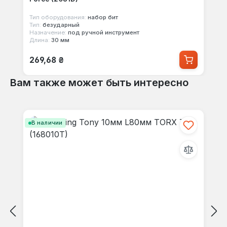
Тип оборудования:
набор бит
Тип:
безударный
Назначение:
под ручной инструмент
Длина:
30 мм
Обычная цена:
269,68 ₴
Вам также может быть интересно
Пропустить галерею продуктов
В наличии