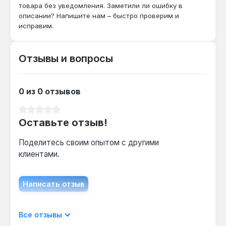
шуруповертом?
товара без уведомления. Заметили ли ошибку в
описании? Напишите нам – быстро проверим и
Да — хвостовик 1/4" и длина 25 мм
исправим.
совместимы с большинством шуруповертов
с быстрозажимным патроном, а безударный
тип подходит для стандартного
Отзывы и вопросы
закручивания.
0 из 0 отзывов
Чем отличается от наборов с ударными
битами?
Средний рейтинг 0 из 5 звезд
Оставьте отзыв!
Force 2222 — безударный, поэтому не
предназначен для ударных шуруповертов;
Поделитесь своим опытом с другими
для таких задач нужны биты с ударной
клиентами.
серией (например, с торсионной зоной).
Написать отзыв
Отображать отзывы только на текущем
Все отзывы
языке.