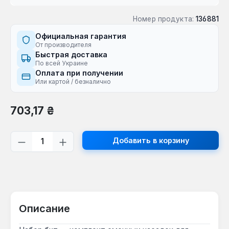
Номер продукта:
136881
Официальная гарантия
От производителя
Быстрая доставка
По всей Украине
Оплата при получении
Или картой / безналично
Обычная цена:
703,17 ₴
Количество продукта: введите желаем
Добавить в корзину
Описание