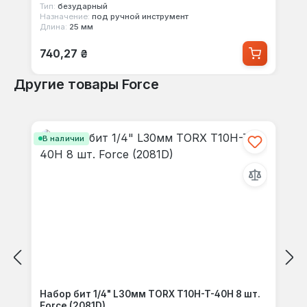
Тип:
безударный
Назначение:
под ручной инструмент
Длина:
25 мм
Обычная цена:
740,27 ₴
Другие товары Force
Пропустить галерею продуктов
В наличии
Набор бит 1/4" L30мм TORX T10H-T-40H 8 шт.
Force (2081D)