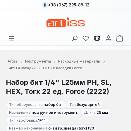
+38 (067) 295-89-12
Перейти к основному содержанию
У вас есть товары
В к
Artiss
Инструменты
Расходные материалы
Биты и насадки
Биты и насадки Force
Набор бит 1/4" L25мм PH, SL,
HEX, Torx 22 ед. Force (2222)
Тип оборудования:
набор бит
Тип:
безударный
Назначение:
под ручной инструмент
Длина:
25 мм
Тип хвостовика:
1/4"
Размер наконечника:
6-ти гр.звезда (torx) t30