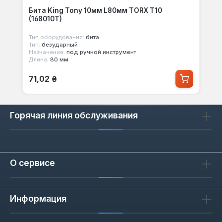
Бита King Tony 10мм L80мм TORX T10
(168010T)
Тип оборудования:
бита
Тип:
безударный
Назначение:
под ручной инструмент
Длина:
80 мм
Обычная цена:
71,02 ₴
Горячая линия обслуживания
О сервисе
Информация