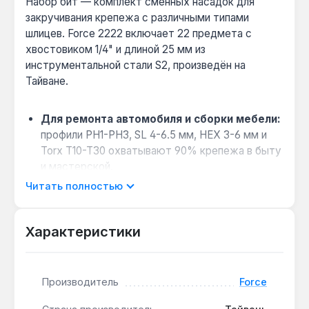
Набор бит — комплект сменных насадок для
закручивания крепежа с различными типами
шлицев. Force 2222 включает 22 предмета с
хвостовиком 1/4" и длиной 25 мм из
инструментальной стали S2, произведён на
Тайване.
Для ремонта автомобиля и сборки мебели:
профили PH1-PH3, SL 4-6.5 мм, HEX 3-6 мм и
Torx T10-T30 охватывают 90% крепежа в быту
и мастерской.
Когда нужна трещотка и головки:
в
Читать полностью
комплекте есть трещотка 130 мм и головки
HEX 6-13 мм для работы с гайками и болтами —
Характеристики
удобно при обслуживании авто.
Хранение без потерь:
пластиковый кейс
фиксирует каждую биту, предотвращая
Производитель
Force
выпадение и упрощая поиск нужного профиля.
Совместимость с держателями:
хвостовик