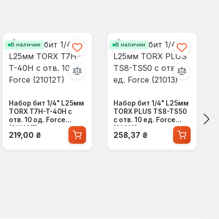
В наличии
В наличии
Набор бит 1/4" L25мм
Набор бит 1/4" L25мм
TORX T7H-T-40H с
TORX PLUS TS8-TS50
отв. 10 од. Force
с отв. 10 ед. Force
(21012T)
(21013)
Обычная цена:
Обычная цена:
219,00 ₴
258,37 ₴