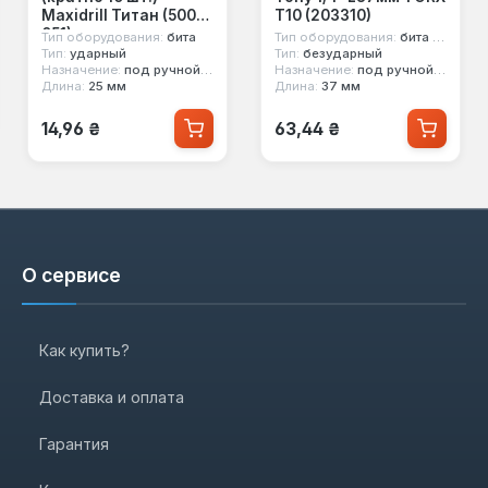
Maxidrill Титан (500-
T10 (203310)
051)
Тип оборудования:
бита
Тип оборудования:
бита в головке
Тип:
ударный
Тип:
безударный
Назначение:
под ручной инструмент, под шуруповерт
Назначение:
под ручной инструмент
Длина:
25 мм
Длина:
37 мм
Обычная цена:
Обычная цена:
14,96 ₴
63,44 ₴
О сервисе
Как купить?
Доставка и оплата
Гарантия