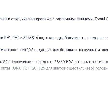
ния и откручивания крепежа с различными шлицами. Toptul 
и PH1, PH2 и SL4-SL6 подходят для большинства саморезов
ами:
хвостовик 1/4" подходит для большинства ручных и э
ь S2 обеспечивает твёрдость 58-60 HRC, что снижает изно
 биты TORX T15, T20, T25 для винтов с шестилучевой головк
 Тайване, что гарантирует стабильное качество стали и то
биля, сборки металлоконструкций и обслуживания бытовой
Гарантия 1 год, доставка по Украине.