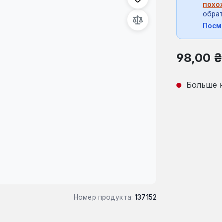
похо
обрат
Посм
Обычная це
98,00 
Больше 
Номер продукта:
137152