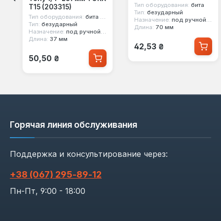
Тип оборудования:
бита
T15 (203315)
Тип:
безударный
Тип оборудования:
бита в головке
Назначение:
под ручной инструмент
Тип:
безударный
Длина:
70 мм
Назначение:
под ручной инструмент
Длина:
37 мм
Обычная цена:
42,53 ₴
Обычная цена:
50,50 ₴
Горячая линия обслуживания
Поддержка и консультирование через:
+38 (067) 295‑89‑12
Пн-Пт, 9:00 - 18:00