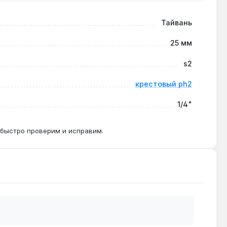
Тайвань
 Рекомендуется для обычных шуруповертов.
25 мм
s2
льной сборке и гипсокартоне.
крестовый ph2
1/4"
 быстро проверим и исправим.