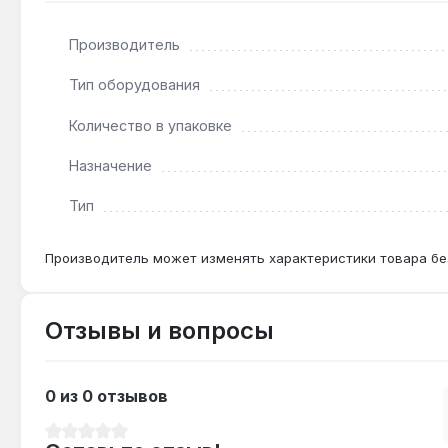
Подходит ли набор для работы с ударным шур
Производитель
Нет — биты безударного типа, при использовании
Тип оборудования
Какие размеры крепежа подходят для биты PH
Количество в упаковке
PH2 (крестовый профиль №2) подходит для саморез
Назначение
Тип
Производитель может изменять характеристики товара бе
Отзывы и вопросы
0 из 0 отзывов
Средний рейтинг 0 из 5 звезд