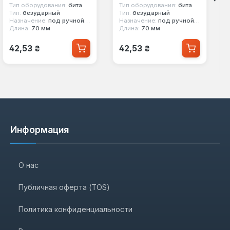
Тип оборудования:
бита
Тип оборудования:
бита
Тип:
безударный
Тип:
безударный
Назначение:
под ручной инструмент
Назначение:
под ручной инструмент
Длина:
70 мм
Длина:
70 мм
Обычная цена:
Обычная цена:
42,53 ₴
42,53 ₴
Информация
О нас
Публичная оферта (TOS)
Политика конфиденциальности