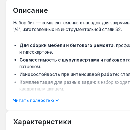
Описание
Набор бит — комплект сменных насадок для закручива
1/4", изготовленных из инструментальной стали S2.
Для сборки мебели и бытового ремонта:
профил
и гипсокартоне.
Совместимость с шуруповертами и гайковерт
патроном.
Износостойкость при интенсивной работе:
стал
Комплектация для разных задач:
в набор входят
квадратным шлицем.
Производство Тайвань:
инструмент изготовлен на
Читать полностью
Набор подходит для монтажа мебели, ремонта автомо
доступ в узкие места без потери крутящего момента. 
Характеристики