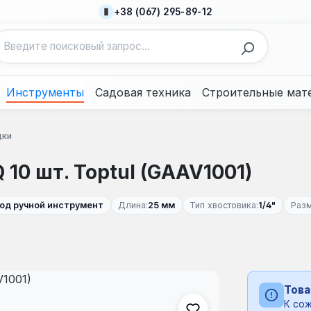
+38 (067) 295-89-12
Инструменты
Садовая техника
Строительные мат
дки
 10 шт. Toptul (GAAV1001)
од ручной инструмент
Длина:
25 мм
Тип хвостовика:
1/4"
Разм
Това
К сож