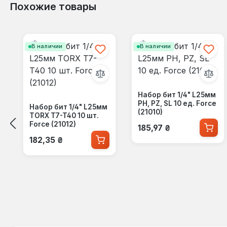
Похожие товары
Пропустить галерею продуктов
В наличии
В наличии
Набор бит 1/4" L25мм
PH, PZ, SL 10 ед. Force
Набор бит 1/4" L25мм
(21010)
TORX T7-T40 10 шт.
Обычная цена:
Force (21012)
185,97 ₴
Обычная цена:
182,35 ₴