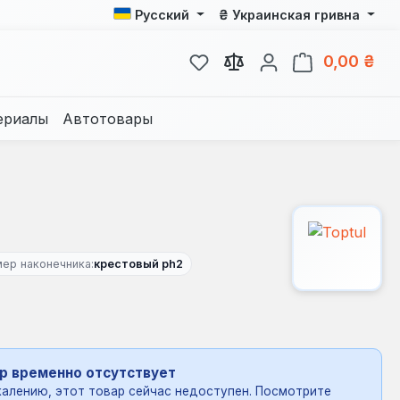
₴
Русский
Украинская гривна
У вас есть товары из спис
В к
0,00 ₴
ериалы
Автотовары
ер наконечника:
крестовый ph2
р временно отсутствует
алению, этот товар сейчас недоступен. Посмотрите