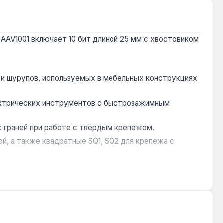
GAAV1001 включает 10 бит длиной 25 мм с хвостовиком
 и шурупов, используемых в мебельных конструкциях
лектрических инструментов с быстрозажимным
с граней при работе с твёрдым крепежом.
ой, а также квадратные SQ1, SQ2 для крепежа с
чность геометрии профилей.
 техники. Благодаря длине 25 мм биты обеспечивают