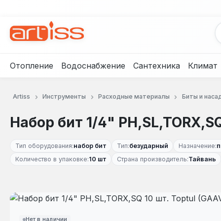
рейти к основному содержанию
Перейти к поиску
Перейти к основной навигации
Отопление
Водоснабжение
Сантехника
Климат
Artiss
Инструменты
Расходные материалы
Биты и наса
Набор бит 1/4" PH,SL,TORX,SQ
Тип оборудования:
набор бит
Тип:
безударный
Назначение:
п
Количество в упаковке:
10 шт
Страна производитель:
Тайвань
Пропустить галерею изображений
Нет в наличии