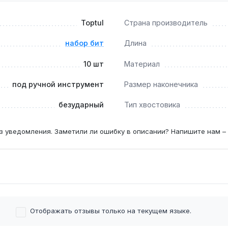
уповертом?
Toptul
Страна производитель
 с ударным инструментом возможно разрушение хвостовика.
набор бит
Длина
2?
10 шт
Материал
ов диаметром 3,5-5 мм, наиболее распространённых в мебе
под ручной инструмент
Размер наконечника
безударный
Тип хвостовика
з уведомления. Заметили ли ошибку в описании? Напишите нам –
Отображать отзывы только на текущем языке.