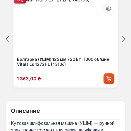
-7%
Болгарка (УШМ) 125 мм 720 Вт 11000 об/мин
Vitals Ls 1272HL (43106)
Цена продажи:
1 363,00 ₴
Описание
Кутовая шлифовальная машина (УШМ) — ручной
электроинструмент для резки, шлифовки и