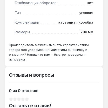
толщиной до 3-4 мм, но для арматуры 12 мм
Стабилизация оборотов
нет
потребуется несколько проходов.
Тип
угловая
Комплектация
картонная коробка
Как часто нужно чистить пылезащиту?
Система Dust Protection не требует
Размеры
700 мм
обслуживания — достаточно продувать
корпус сжатым воздухом раз в 3-6 месяцев
Производитель может изменять характеристики
при интенсивной работе.
товара без уведомления. Заметили ли ошибку в
описании? Напишите нам – быстро проверим и
исправим.
Отзывы и вопросы
0 из 0 отзывов
Средний рейтинг 0 из 5 звезд
Оставьте отзыв!