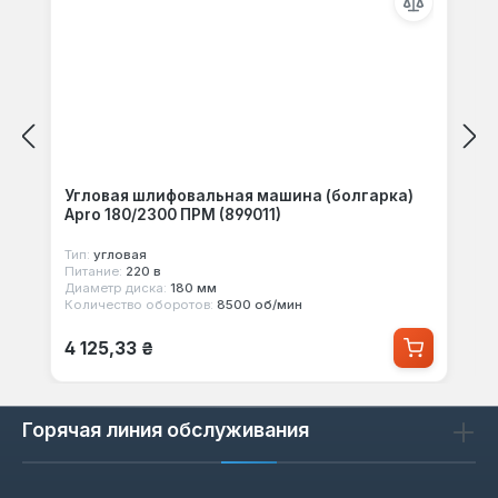
Угловая шлифовальная машина (болгарка)
Apro 180/2300 ПРМ (899011)
Тип:
угловая
Питание:
220 в
Диаметр диска:
180 мм
Количество оборотов:
8500 об/мин
Обычная цена:
4 125,33 ₴
Горячая линия обслуживания