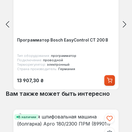
Программатор Bosch EasyControl CT 200 B
Тип оборудования:
программатор
Подключение:
проводной
Терморегулятор:
электронный
Страна производитель:
Германия
Обычная цена:
13 907,30 ₴
Вам также может быть интересно
Пропустить галерею продуктов
В наличии