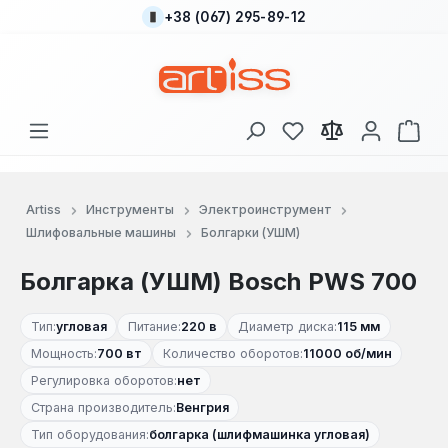
+38 (067) 295-89-12
Перейти к основному содержанию
У вас есть товары
В к
Artiss
Инструменты
Электроинструмент
Шлифовальные машины
Болгарки (УШМ)
Болгарка (УШМ) Bosch PWS 700
Тип:
угловая
Питание:
220 в
Диаметр диска:
115 мм
Мощность:
700 вт
Количество оборотов:
11000 об/мин
Регулировка оборотов:
нет
Страна производитель:
Венгрия
Тип оборудования:
болгарка (шлифмашинка угловая)