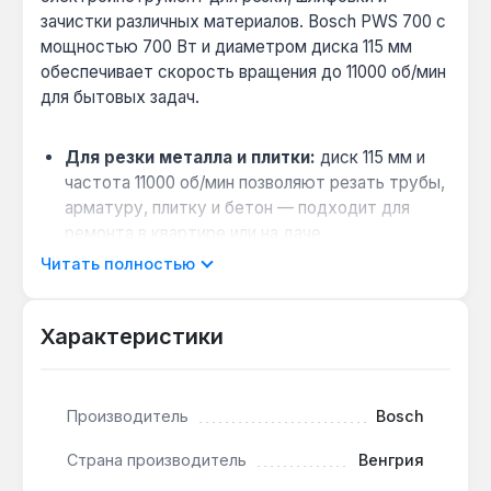
зачистки различных материалов. Bosch PWS 700 с
мощностью 700 Вт и диаметром диска 115 мм
обеспечивает скорость вращения до 11000 об/мин
для бытовых задач.
Для резки металла и плитки:
диск 115 мм и
частота 11000 об/мин позволяют резать трубы,
арматуру, плитку и бетон — подходит для
ремонта в квартире или на даче.
Защита от пыли:
система Bosch Dust
Читать полностью
Protection предотвращает попадание пыли в
подшипник, что увеличивает срок службы
Характеристики
инструмента при работе с бетоном или
кирпичом.
Удобство для левшей и правшей:
боковая
Производитель
Bosch
рукоятка устанавливается с обеих сторон
корпуса, а защитный кожух регулируется без
Страна производитель
Венгрия
инструмента — это упрощает смену