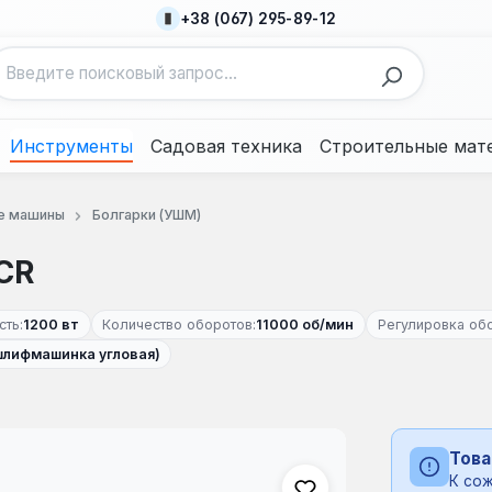
+38 (067) 295-89-12
Инструменты
Садовая техника
Строительные мат
е машины
Болгарки (УШМ)
CR
ть:
1200 вт
Количество оборотов:
11000 об/мин
Регулировка обо
шлифмашинка угловая)
Това
К сож