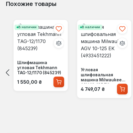
Похожие товары
Пропустить галерею продуктов
В наличии
В наличии
Шлифмашина
угловая Tekhmann
Угловая
TAG-12/1170 (845239)
шлифовальная
Обычная цена:
машина Milwaukee
1 550,00 ₴
AGV 10-125 EK
Обычная цена:
4 749,07 ₴
(4933451222)