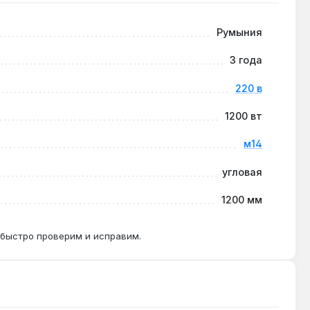
 при использовании отрезного круга по металлу.
Румыния
3 года
 в 2-3 раза по сравнению с УШМ без пылезащиты.
220 в
1200 вт
м14
угловая
1200 мм
 быстро проверим и исправим.