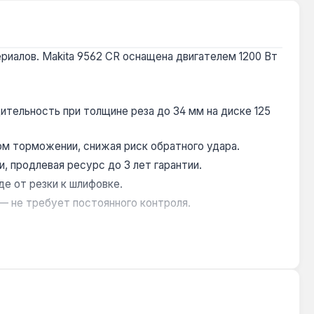
иалов. Makita 9562 CR оснащена двигателем 1200 Вт
ительность при толщине реза до 34 мм на диске 125
ом торможении, снижая риск обратного удара.
, продлевая ресурс до 3 лет гарантии.
е от резки к шлифовке.
— не требует постоянного контроля.
ерских: резка арматуры, шлифовка сварных швов,