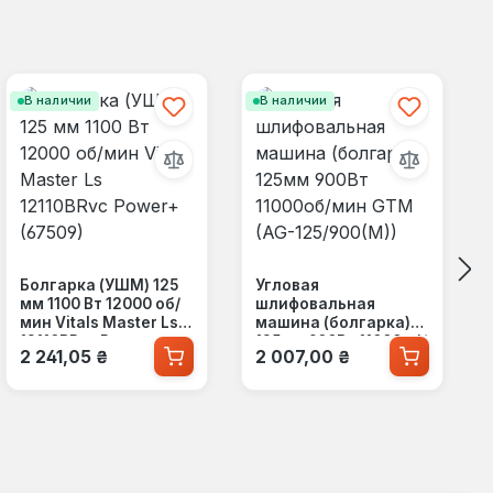
В наличии
В наличии
Болгарка (УШМ) 125
Угловая
мм 1100 Вт 12000 об/
шлифовальная
мин Vitals Master Ls
машина (болгарка)
12110BRvc Power+
125мм 900Вт 11000об/
Обычная цена:
Обычная цена:
2 241,05 ₴
2 007,00 ₴
(67509)
мин GTM (AG-
125/900(M))