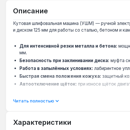
Описание
Кутовая шлифовальная машина (УШМ) — ручной электр
и диском 125 мм для работы со сталью, бетоном и ка
Для интенсивной резки металла и бетона:
мощно
мм.
Безопасность при заклинивании диска:
муфта ск
Работа в запылённых условиях:
лабиринтное упл
Быстрая смена положения кожуха:
защитный кож
Автоотключение щёток:
при износе щёток двига
УШМ подходит для профессионального использования 
Читать полностью
зачистка бетонных поверхностей. Производство — Рум
Характеристики
Подходит ли для резки нержавеющей стали?