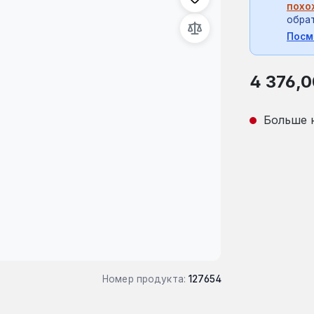
похо
обрат
Посм
Обычная це
4 376,0
Больше 
Номер продукта:
127654