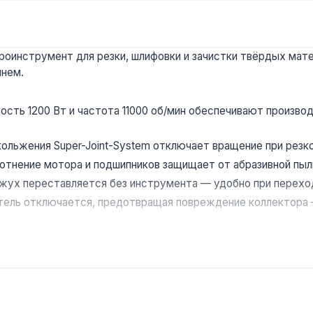
оинструмент для резки, шлифовки и зачистки твёрдых матер
мнем.
сть 1200 Вт и частота 11000 об/мин обеспечивают производ
ольжения Super-Joint-System отключает вращение при резк
отнение мотора и подшипников защищает от абразивной пыли
ух переставляется без инструмента — удобно при переход
тель отключается, предотвращая повреждение коллектора 
на стройплощадках, в металлообработке и ремонтных маст
ыния. Гарантия 3 года, доставка по Украине.