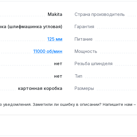
иском 125 мм позволяют резать нержавейку толщиной до 3 мм
Makita
Страна производитель
?
рка (шлифмашинка угловая)
Гарантия
ора и подшипников, что увеличивает межсервисный интервал
125 мм
Питание
11000 об/мин
Мощность
нет
Резьба шпинделя
нет
Тип
картонная коробка
Размеры
з уведомления. Заметили ли ошибку в описании? Напишите нам –