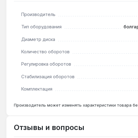
Да — мощность 1200 Вт и частота 11000 об/мин с д
Производитель
Чем отличается от модели без защиты от пыли
Тип оборудования
болга
Makita 9562 CR имеет лабиринтное уплотнение мот
Диаметр диска
Количество оборотов
Регулировка оборотов
Стабилизация оборотов
Комплектация
Производитель может изменять характеристики товара бе
Отзывы и вопросы