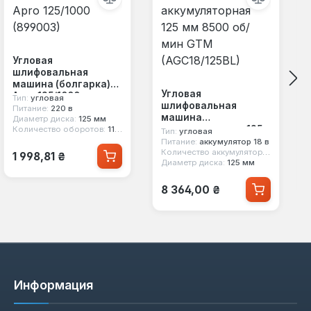
Угловая
шлифовальная
машина (болгарка)
Угловая
Apro 125/1000
Тип:
угловая
шлифовальная
(899003)
Питание:
220 в
машина
Диаметр диска:
125 мм
аккумуляторная 125
Количество оборотов:
11000 об/мин
Тип:
угловая
мм 8500 об/мин GTM
Питание:
аккумулятор 18 в
Обычная цена:
Количество аккумуляторов:
нет в к
(AGC18/125BL)
1 998,81 ₴
Диаметр диска:
125 мм
Обычная цена:
8 364,00 ₴
Информация