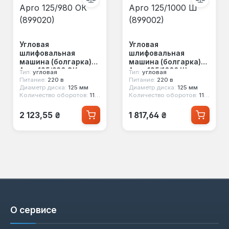
Угловая
Угловая
шлифовальная
шлифовальная
машина (болгарка)
машина (болгарка)
Apro 125/980 ОК
Apro 125/1000 Ш
Тип:
угловая
Тип:
угловая
(899020)
(899002)
Питание:
220 в
Питание:
220 в
Диаметр диска:
125 мм
Диаметр диска:
125 мм
Количество оборотов:
11000 об/мин
Количество оборотов:
11000 об/мин
Обычная цена:
Обычная цена:
2 123,55 ₴
1 817,64 ₴
О сервисе