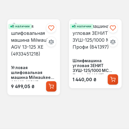
В наличии
В наличии
Шлифмашина
угловая ЗЕНИТ
Угловая
ЗУШ-125/1000 МС
шлифовальная
Профи (841397)
Обычная цена:
машина Milwaukee
1 440,00 ₴
AGV 13-125 XE
Обычная цена:
9 499,05 ₴
(4933451218)