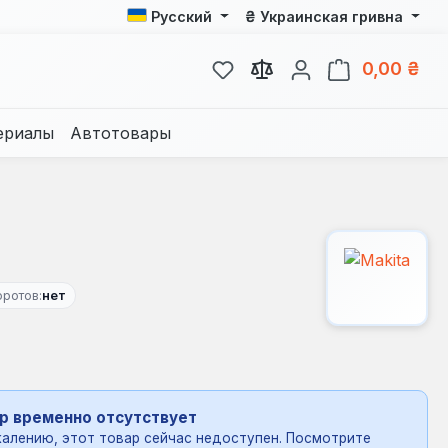
₴
Русский
Украинская гривна
У вас есть товары из спис
В к
0,00 ₴
ериалы
Автотовары
ротов:
нет
р временно отсутствует
алению, этот товар сейчас недоступен. Посмотрите