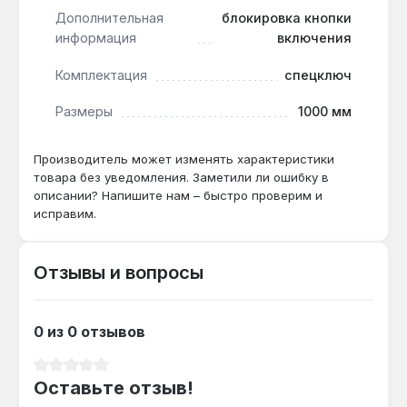
Дополнительная
блокировка кнопки
Рекомендуется продувать корпус сжатым
информация
включения
воздухом после каждых 10 часов работы —
защита от пыли снижает износ, но не
Комплектация
спецключ
исключает обслуживание.
Размеры
1000 мм
Производитель может изменять характеристики
товара без уведомления. Заметили ли ошибку в
описании? Напишите нам – быстро проверим и
исправим.
Отзывы и вопросы
0 из 0 отзывов
Средний рейтинг 0 из 5 звезд
Оставьте отзыв!