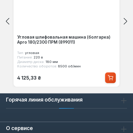
Угловая шлифовальная машина (болгарка)
Apro 180/2300 ПРМ (899011)
Тип:
угловая
Питание:
220 в
Диаметр диска:
180 мм
Количество оборотов:
8500 об/мин
Обычная цена:
4 125,33 ₴
Горячая линия обслуживания
О сервисе