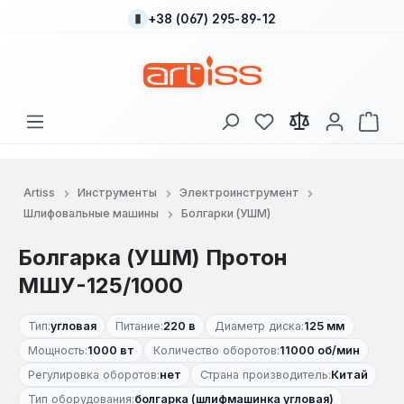
+38 (067) 295-89-12
Перейти к основному содержанию
У вас есть товары
В к
Artiss
Инструменты
Электроинструмент
Шлифовальные машины
Болгарки (УШМ)
Болгарка (УШМ) Протон
МШУ-125/1000
Тип:
угловая
Питание:
220 в
Диаметр диска:
125 мм
Мощность:
1000 вт
Количество оборотов:
11000 об/мин
Регулировка оборотов:
нет
Страна производитель:
Китай
Тип оборудования:
болгарка (шлифмашинка угловая)