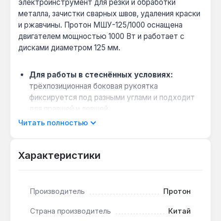
электроинструмент для резки и обработки
металла, зачистки сварных швов, удаления краски
и ржавчины. Протон МШУ-125/1000 оснащена
двигателем мощностью 1000 Вт и работает с
дисками диаметром 125 мм.
Для работы в стеснённых условиях:
трёхпозиционная боковая рукоятка
фиксируется под разными углами и подходит
для правшей и левшей.
Быстрая замена оснастки:
кнопка фиксации
Читать полностью
шпинделя и ключ в комплекте позволяют
менять диск за несколько секунд.
Характеристики
Защита от случайного пуска:
блокировка
кнопки включения предотвращает
непреднамеренный запуск инструмента.
Производитель
Протон
Повышенный ресурс двигателя:
система
защиты от пыли продлевает срок службы при
Страна производитель
Китай
работе в запылённой среде.