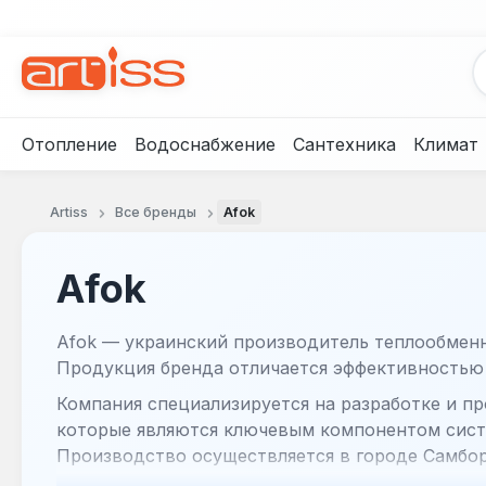
рейти к основному содержанию
Перейти к поиску
Перейти к основной навигации
Отопление
Водоснабжение
Сантехника
Климат
Artiss
Все бренды
Afok
Afok
Afok — украинский производитель теплообменн
Продукция бренда отличается эффективностью
Компания специализируется на разработке и п
которые являются ключевым компонентом сист
Производство осуществляется в городе Самбор