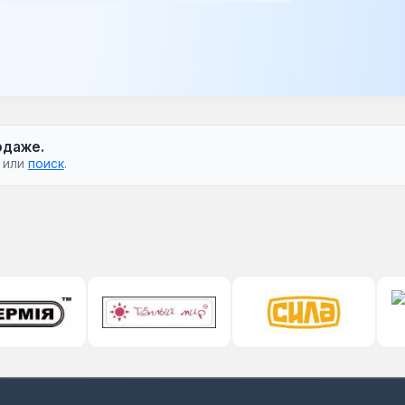
ьзования в бытовых и коммерческих
ный нагрев воды с минимальными
одаже.
или
поиск
.