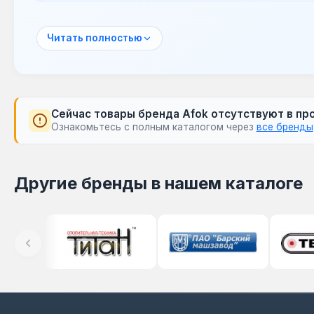
Теплообменники Afok предназначены для испол
водонагревателях. Они обеспечивают стабиль
энергозатратами.
Читать полностью
Сейчас товары бренда Afok отсутствуют в пр
Ознакомьтесь с полным каталогом через
все бренды
Другие бренды в нашем каталоге