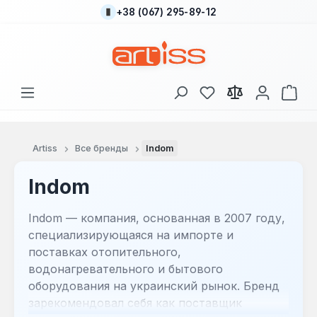
+38 (067) 295-89-12
Перейти к основному содержанию
У вас есть товары
В к
Artiss
Все бренды
Indom
Indom
Indom — компания, основанная в 2007 году,
специализирующаяся на импорте и
поставках отопительного,
водонагревательного и бытового
оборудования на украинский рынок. Бренд
зарекомендовал себя как поставщик