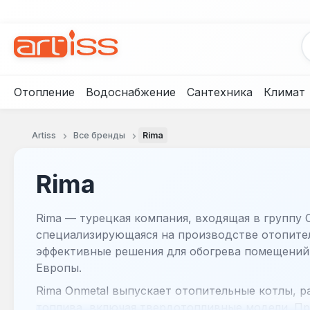
рейти к основному содержанию
Перейти к поиску
Перейти к основной навигации
Отопление
Водоснабжение
Сантехника
Климат
Artiss
Все бренды
Rima
Rima
Rima — турецкая компания, входящая в группу 
специализирующаяся на производстве отопите
эффективные решения для обогрева помещений
Европы.
Rima Onmetal выпускает отопительные котлы, 
топлива, включая твердотопливные модели. Пр