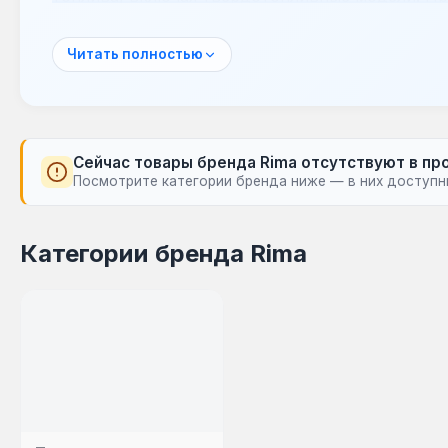
чугуна или алюминия, что обеспечивает их долг
Благодаря внедрению новых технологий, котлы
Читать полностью
экономичностью и экологичностью. Они подход
коммерческих объектов, создавая эффективные
Сейчас товары бренда Rima отсутствуют в пр
Посмотрите категории бренда ниже — в них доступн
Категории бренда Rima