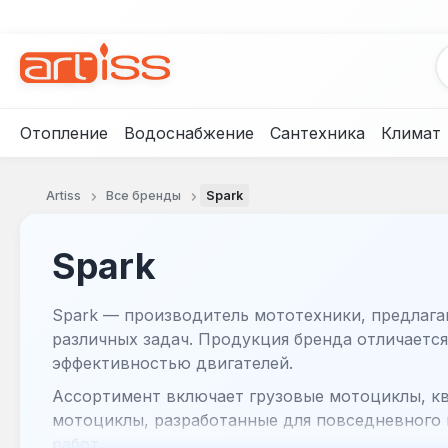
рейти к основному содержанию
Перейти к поиску
Перейти к основной навигации
Отопление
Водоснабжение
Сантехника
Климат
Artiss
Все бренды
Spark
Spark
Spark — производитель мототехники, предлаг
различных задач. Продукция бренда отличаетс
эффективностью двигателей.
Ассортимент включает грузовые мотоциклы, к
мотоциклы, разработанные для повседневного
работ.