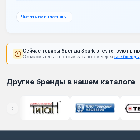
Мототехника Spark применяется для личного п
активного отдыха и путешествий. Она подходи
Читать полностью
экономичности, маневренности и надежности н
Сейчас товары бренда Spark отсутствуют в п
Ознакомьтесь с полным каталогом через
все бренды
Другие бренды в нашем каталоге