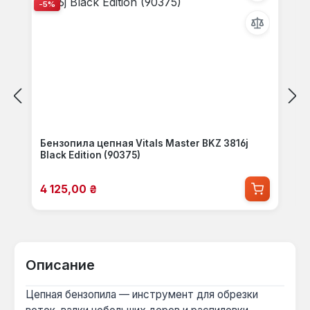
-5%
Бензопила цепная Vitals Master BKZ 3816j
Black Edition (90375)
Цена продажи:
4 125,00 ₴
Описание
Цепная бензопила — инструмент для обрезки