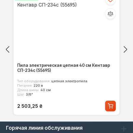
Пила электрическая цепная 40 см Кентавр
СП-234c (55695)
Тип оборудования:
цепная электропила
Питание:
220 в
Длина шины:
40 см
Шаг:
3/8"
Обычная цена:
2 503,25 ₴
Горячая линия обслуживания