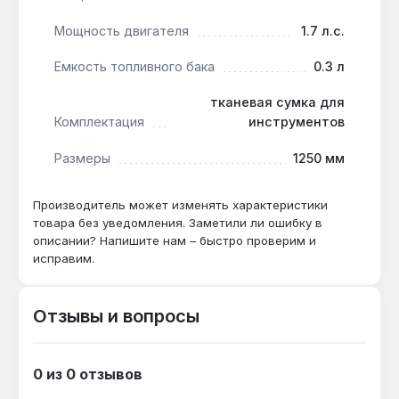
Мощность двигателя
1.7 л.с.
Как часто нужно заправлять масляный
Емкость топливного бака
0.3 л
бак?
Масляный бак объёмом 0.21 л хватает
тканевая сумка для
примерно на 1-2 заправки топливного бака (0.3
Комплектация
инструментов
л) — при активной работе дозаправка масла
требуется каждые 30-40 минут.
Размеры
1250 мм
Производитель может изменять характеристики
Подходит ли для валки деревьев
товара без уведомления. Заметили ли ошибку в
диаметром более 36 см?
описании? Напишите нам – быстро проверим и
исправим.
Нет — длина шины 36 см ограничивает
максимальный диаметр ствола до 30-32 см;
для более толстых деревьев потребуется
Отзывы и вопросы
пила с шиной от 40 см.
0 из 0 отзывов
Какой шаг цепи используется?