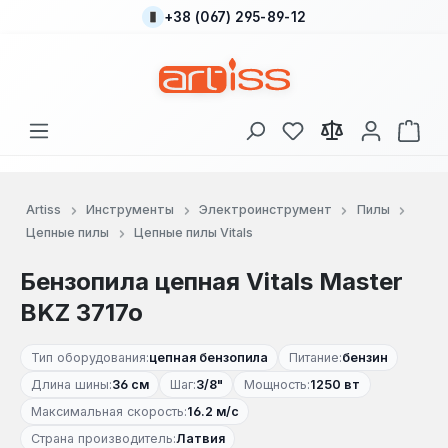
+38 (067) 295-89-12
Перейти к основному содержанию
У вас есть товары
В к
Artiss
Инструменты
Электроинструмент
Пилы
Цепные пилы
Цепные пилы Vitals
Бензопила цепная Vitals Master
BKZ 3717o
Тип оборудования:
цепная бензопила
Питание:
бензин
Длина шины:
36 см
Шаг:
3/8"
Мощность:
1250 вт
Максимальная скорость:
16.2 м/с
Страна производитель:
Латвия