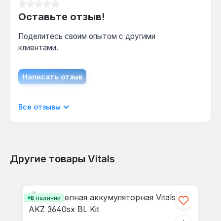
Шаг 3/8 дюйма — стандартный для бытовых
Средний рейтинг 0 из 5 звезд
пил мощностью 1.5-2.5 л.с., обеспечивает
Оставьте отзыв!
баланс между скоростью реза и нагрузкой на
Поделитесь своим опытом с другими
двигатель.
клиентами.
Гарантия 1.5 года, доставка по Украине.
Написать отзыв
Отображать отзывы только на текущем
Все отзывы
языке.
Другие товары Vitals
Отзывов не найдено. Делитесь
Пропустить галерею продуктов
своими мыслями с другими.
В наличии