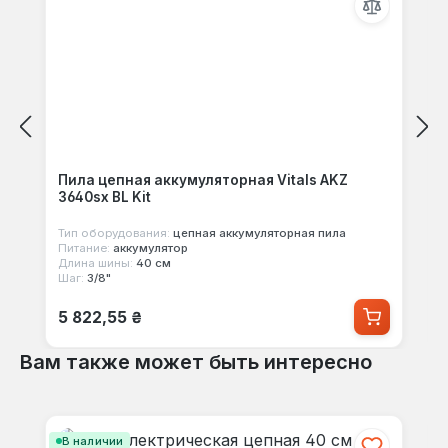
Пила цепная аккумуляторная Vitals AKZ
3640sx BL Kit
Тип оборудования:
цепная аккумуляторная пила
Питание:
аккумулятор
Длина шины:
40 см
Шаг:
3/8"
Обычная цена:
5 822,55 ₴
Вам также может быть интересно
Пропустить галерею продуктов
В наличии