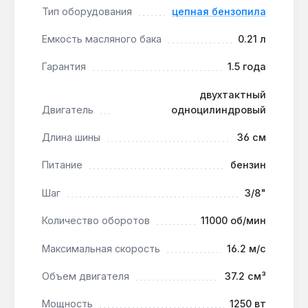
оператора при случайном контакте шины с
Тип оборудования
цепная бензопила
твёрдым предметом.
Снижение усталости рук:
антивибрационная
Емкость масляного бака
0.21 л
система с четырьмя демпферными опорами
Гарантия
1.5 года
поглощает вибрации от двигателя, что
позволяет работать до 2-3 часов без онемения
двухтактный
кистей.
Двигатель
одноцилиндровый
Автоматическая смазка цепи:
масляный бак
объёмом 0.21 л обеспечивает непрерывную
Длина шины
36 см
подачу масла на шину и цепь, предотвращая
Питание
бензин
перегрев и износ при интенсивной резке.
Шаг
3/8"
Бензопила подходит для регулярного
Количество оборотов
11000 об/мин
использования на даче или в частном доме:
обрезка сучьев, валка деревьев диаметром до 30
Максимальная скорость
16.2 м/с
см, распиловка дров. Двухтактный двигатель
объёмом 37.2 см³ развивает 11000 об/мин, что
Объем двигателя
37.2 см³
даёт запас мощности для плотной древесины
(дуб, бук). Производство — Латвия.
Мощность
1250 вт