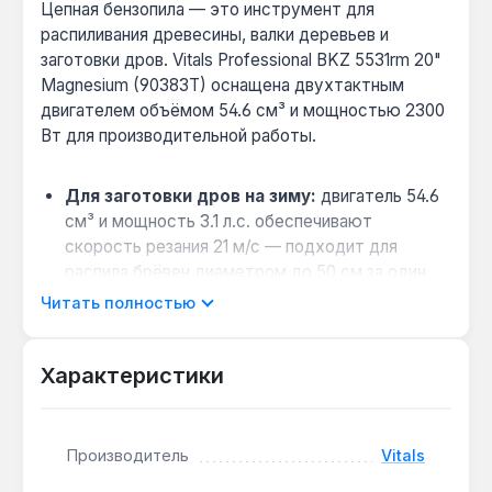
Цепная бензопила — это инструмент для
распиливания древесины, валки деревьев и
заготовки дров. Vitals Professional BKZ 5531rm 20"
Magnesium (90383T) оснащена двухтактным
двигателем объёмом 54.6 см³ и мощностью 2300
Вт для производительной работы.
Для заготовки дров на зиму:
двигатель 54.6
см³ и мощность 3.1 л.с. обеспечивают
скорость резания 21 м/с — подходит для
распила брёвен диаметром до 50 см за один
проход.
Читать полностью
Выбор для профессионального
использования:
магниевый сплав картера,
Характеристики
крышки стартера и муфты сцепления снижает
вес и повышает износостойкость при
ежедневной эксплуатации.
Производитель
Vitals
Совместимость с оснасткой Oregon:
шина
50 см и цепь с шагом 0.325" от Oregon