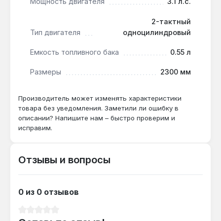
Мощность двигателя
3.1 л.с.
Подходит ли для валки деревьев
2-тактный
диаметром более 50 см?
Тип двигателя
одноцилиндровый
Да — шина 50 см и скорость цепи 21 м/с
Емкость топливного бака
0.55 л
позволяют пилить стволы до 50 см за один
проход, для больших диаметров
Размеры
2300 мм
потребуется двусторонний пропил.
Производитель может изменять характеристики
товара без уведомления. Заметили ли ошибку в
Как часто нужно обслуживать воздушный
описании? Напишите нам – быстро проверим и
фильтр?
исправим.
Бумажный фильтр высокой эффективности
требует очистки каждые 5-10 заправок
Отзывы и вопросы
топливного бака (0.55 л) — при работе в
пыльных условиях чаще.
0 из 0 отзывов
Средний рейтинг 0 из 5 звезд