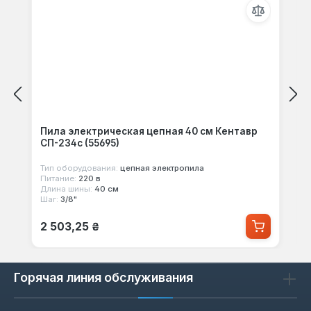
Пила электрическая цепная 40 см Кентавр
СП-234c (55695)
Тип оборудования:
цепная электропила
Питание:
220 в
Длина шины:
40 см
Шаг:
3/8"
Обычная цена:
2 503,25 ₴
Горячая линия обслуживания