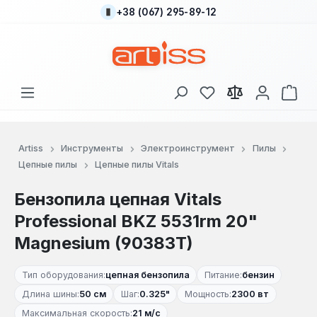
+38 (067) 295-89-12
Перейти к основному содержанию
У вас есть товары
В к
Artiss
Инструменты
Электроинструмент
Пилы
Цепные пилы
Цепные пилы Vitals
Бензопила цепная Vitals
Professional BKZ 5531rm 20"
Magnesium (90383T)
Тип оборудования:
цепная бензопила
Питание:
бензин
Длина шины:
50 см
Шаг:
0.325"
Мощность:
2300 вт
Максимальная скорость:
21 м/с