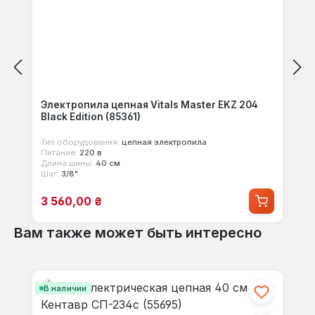
Электропила цепная Vitals Master EKZ 204
Black Edition (85361)
Тип оборудования:
цепная электропила
Питание:
220 в
Длина шины:
40 см
Шаг:
3/8"
Цена продажи:
3 560,00 ₴
Вам также может быть интересно
Пропустить галерею продуктов
В наличии