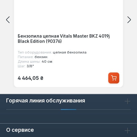
Бензопила цепная Vitals Master BKZ 4019j
Black Edition (90376)
Тип оборудования:
цепная бензопила
Питание:
бензин
Длина шины:
40 см
Шаг:
3/8"
Обычная цена:
4 464,05 ₴
Горячая линия обслуживания
О сервисе