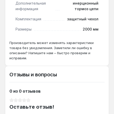
Дополнительная
инерционный
информация
тормоз цепи
Как часто нужно доливать масло?
Комплектация
защитный чехол
При непрерывной работе бака 0.2 л хватает
на 30-40 минут — для дачного участка
Размеры
2000 мм
достаточно одной заправки на сеанс.
Производитель может изменять характеристики
товара без уведомления. Заметили ли ошибку в
описании? Напишите нам – быстро проверим и
исправим.
Отзывы и вопросы
0 из 0 отзывов
Средний рейтинг 0 из 5 звезд
Оставьте отзыв!