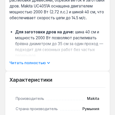
распиловки древесины, обрезки веток и заготовки
дров. Makita UC4051A оснащена двигателем
мощностью 2000 Вт (2.72 л.с.) и шиной 40 см, что
обеспечивает скорость цепи до 14.5 м/с.
Для заготовки дров на даче:
шина 40 см и
мощность 2000 Вт позволяют распиливать
брёвна диаметром до 35 см за один проход —
подходит для сезонных работ без частых
перерывов.
Обслуживание без инструментов:
система
Читать полностью
натяга цепи не требует ключей — регулировка
занимает 10 секунд, что ускоряет подготовку
Характеристики
к работе.
Экономия масла:
автоматический насос
отключается на холостом ходу, снижая
Производитель
Makita
расход смазки — бака 0.2 л хватает на 30-40
минут активной резки.
Страна производитель
Румыния
Безопасность при случайном контакте: